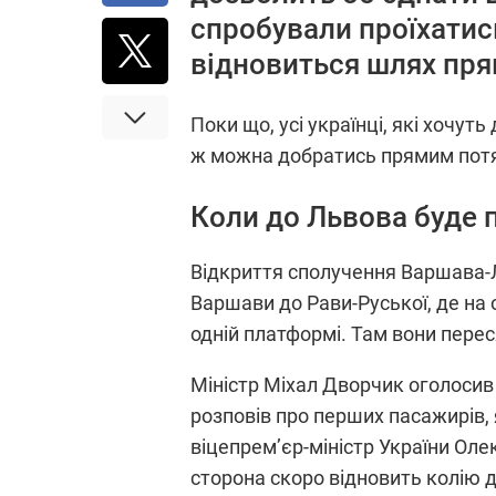
спробували проїхатис
відновиться шлях пря
Поки що, усі українці, які хочу
ж можна добратись прямим потяго
Коли до Львова буде 
Відкриття сполучення Варшава-Ль
Варшави до Рави-Руської, де на 
одній платформі. Там вони пере
Міністр Міхал Дворчик оголосив
розповів про перших пасажирів, 
віцепрем’єр-міністр України Ол
сторона скоро відновить колію д