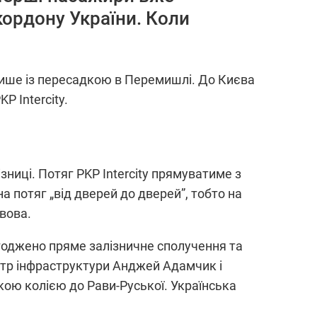
ордону України. Коли
 лише із пересадкою в Перемишлі. До Києва
 Intercity.
зниці. Потяг PKP Intercity прямуватиме з
а потяг „від дверей до дверей”, тобто на
вова.
агоджено пряме залізничне сполучення та
істр інфраструктури Анджей Адамчик і
кою колією до Рави-Руської. Українська