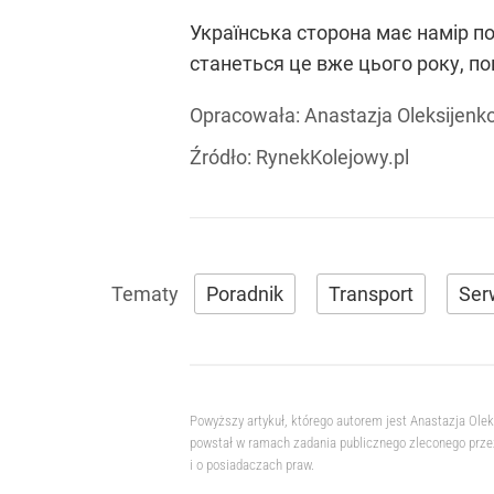
Українська сторона має намір по
станеться це вже цього року, по
Opracowała:
Anastazja Oleksijenk
Źródło:
RynekKolejowy.pl
Poradnik
Transport
Ser
Powyższy artykuł, którego autorem jest Anastazja Ole
powstał w ramach zadania publicznego zleconego przez
i o posiadaczach praw.