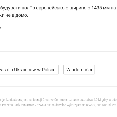
будувати колії з європейською шириною 1435 мм на д
ки не відомо.
o
wis dla Ukraińców w Polsce
Wiadomości
ksijenko dostępny jest na licencji Creative Commons Uznanie autorstwa 4.0 Międzynarod
 Prezesa Rady Ministrów. Zezwala się na dowolne wykorzystanie utworu, pod warunkiem z