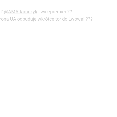
??
@AMAdamczyk
i wicepremier ??
Strona UA odbuduje wkrótce tor do Lwowa! ???