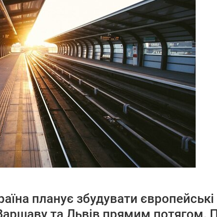
раїна планує збудувати європейські з
Варшаву та Львів прямим потягом.