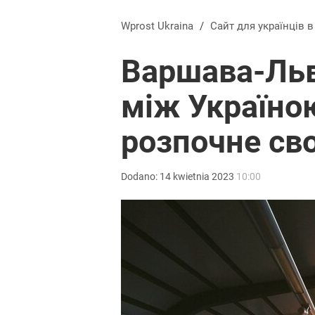
Wprost Ukraina
/
Сайт для українців 
Варшава-Льв
між Україно
розпочне св
Dodano:
14
kwietnia
2023
10:00