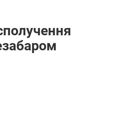
 сполучення
езабаром