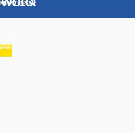
WPROST UKRAINA
Udostępnij
UA
PL
MENU