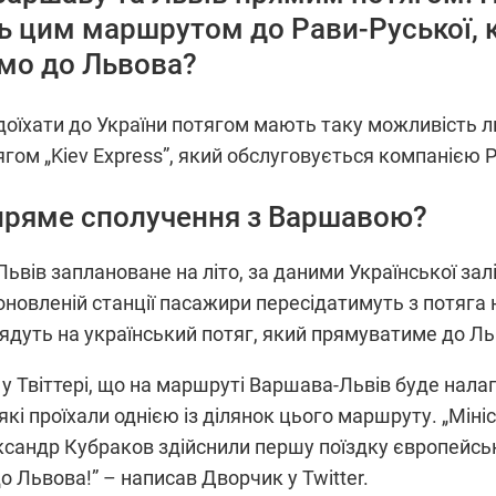
ь цим маршрутом до Рави-Руської, к
мо до Львова?
ть доїхати до України потягом мають таку можливість
м „Kiev Express”, який обслуговується компанією PKP
пряме сполучення з Варшавою?
вів заплановане на літо, за даними Української залі
оновленій станції пасажири пересідатимуть з потяга н
сядуть на український потяг, який прямуватиме до Ль
 у Твіттері, що на маршруті Варшава-Львів буде нал
які проїхали однією із ділянок цього маршруту. „Мін
ександр Кубраков здійснили першу поїздку європейсь
о Львова!” – написав Дворчик у Twitter.