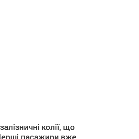
алізничні колії, що
 Перші пасажири вже