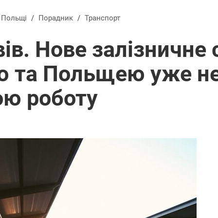
в Польщі
/
Порадник
/
Транспорт
ів. Нове залізничне
ю та Польщею уже н
ою роботу