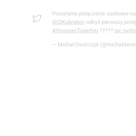
Powstanie połączenie osobowe na 
@OlKubrakov
odbyli pierwszy prze
#StrongerTogether
?????
pic.twit
— Michał Dworczyk (@michaldwor