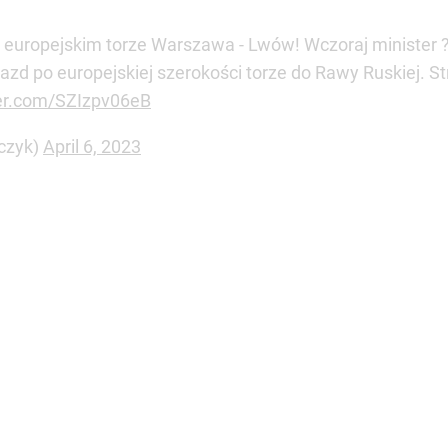
europejskim torze Warszawa - Lwów! Wczoraj minister 
jazd po europejskiej szerokości torze do Rawy Ruskiej. 
ter.com/SZIzpv06eB
czyk)
April 6, 2023