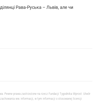
ілянці Рава-Руська – Львів, але чи
owa. Pewne prawa zastrzeżone na rzecz Fundacji Tygodnika Wprost. Utwór
achowania ww. informacji, w tym informacji o stosowanej licencji