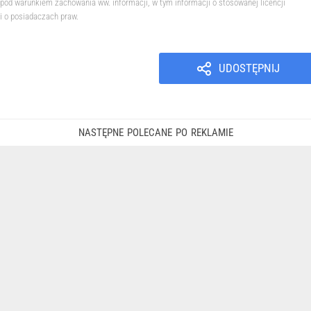
pod warunkiem zachowania ww. informacji, w tym informacji o stosowanej licencji
i o posiadaczach praw.
UDOSTĘPNIJ