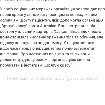
У своїх соціальних мережах організація розповідає про
перші кроки у допомозі українцям із пошкодженим
обличчям. Другу пацієнтку, якій допомогла організація
„Врятуй красу” звати Ангеліка. Вона потрапила під
обстріл у власній квартирі в Харкові. Внаслідок нього
вона отримала численні ураження тіла та обличчя, але
відразу звернулася по допомогу. У пацієнтки вже
відбулась перша операція, тепер починається етап
шліфовки. Про наступних клієнтів та те, як вони
долають труднощі разом з організацією можна
прочитати в
інстаграмі „Врятуй красу”
.
Публикация от ??Врятуй Красу (@save.ua.beauty)