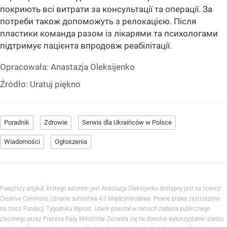
покриють всі витрати за консультації та операції. За
потреби також допоможуть з релокацією. Після
пластики команда разом із лікарями та психологами
підтримує пацієнта впродовж реабілітації.
Opracowała:
Anastazja Oleksijenko
Źródło:
Uratuj piękno
Poradnik
Zdrowie
Serwis dla Ukraińców w Polsce
Wiadomości
Ogłoszenia
Powyższy artykuł, którego autorem jest Anastazja Oleksijenko dostępny jest na licencji
Creative Commons Uznanie autorstwa 4.0 Międzynarodowa. Pewne prawa zastrzeżone
na rzecz Fundacji Tygodnika Wprost. Utwór powstał w ramach zadania publicznego
zleconego przez Prezesa Rady Ministrów. Zezwala się na dowolne wykorzystanie utworu,