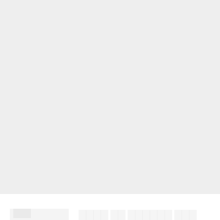
███
▇▇▇▇ ▇▇ ▇▇▇▇▇▇ ▇▇▇