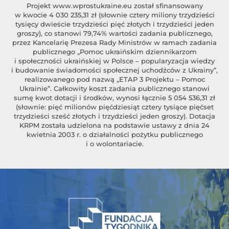
Projekt
www.wprostukraine.eu
został sfinansowany
w kwocie 4 030 235,31 zł (słownie cztery miliony trzydzieści
tysięcy dwieście trzydzieści pięć złotych i trzydzieści jeden
groszy), co stanowi 79,74% wartości zadania publicznego,
przez Kancelarię Prezesa Rady Ministrów w ramach zadania
publicznego „Pomoc ukraińskim dziennikarzom
i społeczności ukraińskiej w Polsce – popularyzacja wiedzy
i budowanie świadomości społecznej uchodźców z Ukrainy”,
realizowanego pod nazwą „ETAP 3 Projektu – Pomoc
Ukrainie”. Całkowity koszt zadania publicznego stanowi
sumę kwot dotacji i środków, wynosi łącznie 5 054 536,31 zł
(słownie: pięć milionów pięćdziesiąt cztery tysiące pięćset
trzydzieści sześć złotych i trzydzieści jeden groszy). Dotacja
KRPM została udzielona na podstawie ustawy z dnia 24
kwietnia 2003 r. o działalności pożytku publicznego
i o wolontariacie.