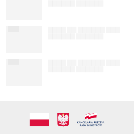
▇▇▇▇▇▇ ▇▇▇▇▇▇
██████ ███
%author_lname
███
▇▇▇▇ ▇▇ ▇▇▇▇▇▇ ▇▇▇
▇▇▇▇▇▇ ▇▇▇▇▇▇
██████ ███
%author_lname
███
▇▇▇▇ ▇▇ ▇▇▇▇▇▇ ▇▇▇
▇▇▇▇▇▇ ▇▇▇▇▇▇
██████ ███
%author_lname