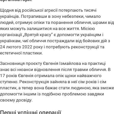
Щодня від російської агресії потерпають тисячі
українців. Потрапивши в зону небезпеки, чимало
людей, отримує опіки та поранення обличчя, шрами від
яких можуть залишитися на все життя. Місією
організації „Врятуй красу” є допомогти українцям і
українкам, чиї обличчя постраждали від бойових дій з
24 лютого 2022 року і потребують реконструкції та
естетичної пластики.
Засновниця проєкту Євгенія Ізмайлова на практиці
знає всі нюанси відновлення після травми обличчя. В
17 років Євгенія отримала опік щоки найважчого
ступеню. Реконструкція зайняла в неї сім років і сім
пластик, а тепер вона бажає стати людиною, яка зможе
допомогти іншим із подібною проблемою завдяки
своєму досвіду.
Перші успішні операції