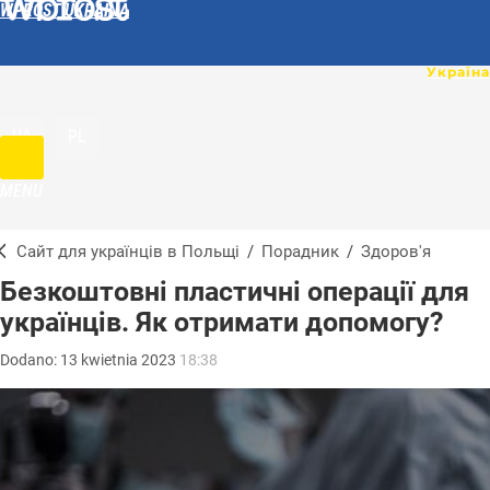
WPROST UKRAINA
UA
PL
MENU
Сайт для українців в Польщі
/
Порадник
/
Здоров'я
Безкоштовні пластичні операції для
українців. Як отримати допомогу?
Dodano:
13
kwietnia
2023
18:38