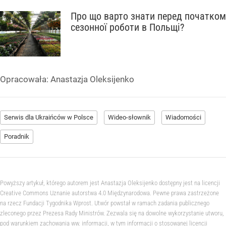
Про що варто знати перед початком
сезонної роботи в Польщі?
Opracowała:
Anastazja Oleksijenko
Serwis dla Ukraińców w Polsce
Wideo-słownik
Wiadomości
Poradnik
Powyższy artykuł, którego autorem jest Anastazja Oleksijenko dostępny jest na licencji
Creative Commons Uznanie autorstwa 4.0 Międzynarodowa. Pewne prawa zastrzeżone
na rzecz Fundacji Tygodnika Wprost. Utwór powstał w ramach zadania publicznego
zleconego przez Prezesa Rady Ministrów. Zezwala się na dowolne wykorzystanie utworu,
pod warunkiem zachowania ww. informacji, w tym informacji o stosowanej licencji