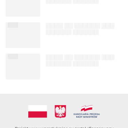
▇▇▇▇▇▇ ▇▇▇▇▇▇
██████ ███
%author_lname
███
▇▇▇▇ ▇▇ ▇▇▇▇▇▇ ▇▇▇
▇▇▇▇▇▇ ▇▇▇▇▇▇
██████ ███
%author_lname
███
▇▇▇▇ ▇▇ ▇▇▇▇▇▇ ▇▇▇
▇▇▇▇▇▇ ▇▇▇▇▇▇
██████ ███
%author_lname