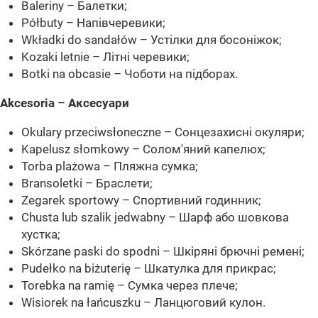
Baleriny – Балетки;
Półbuty – Напівчеревики;
Wkładki do sandałów – Устілки для босоніжок;
Kozaki letnie – Літні черевики;
Botki na obcasie – Чоботи на підборах.
Akcesoria
–
Аксесуари
Okulary przeciwsłoneczne – Сонцезахисні окуляри;
Kapelusz słomkowy – Солом'яний капелюх;
Torba plażowa – Пляжна сумка;
Bransoletki – Браслети;
Zegarek sportowy – Спортивний годинник;
Chusta lub szalik jedwabny – Шарф або шовкова
хустка;
Skórzane paski do spodni – Шкіряні брючні ремені;
Pudełko na biżuterię – Шкатулка для прикрас;
Torebka na ramię – Сумка через плече;
Wisiorek na łańcuszku – Ланцюговий кулон.