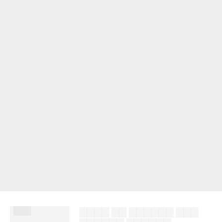
███
▇▇▇▇ ▇▇ ▇▇▇▇▇▇ ▇▇▇