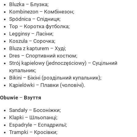
Bluzka – Блузка;
Kombinezon – Комбінезон;
Spódnica – Спідниця;
Top – Коротка футболка;
Legginsy – Ласіни;
Koszula – Сорочка;
Bluza z kapturem – Худі;
Dres – Спортивний костюм;
Strój kąpielowy (jednoczęściowy) – Суцільний
купальник;
Bikini – Бікіні (роздільний купальник);
Kąpielówki – Плавки (чоловічі).
Obuwie
–
Взуття
Sandały – Босоніжки;
Klapki – Шльопанці;
Espadryle – Еспадрильї;
Trampki – Кросівки;