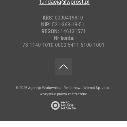
fundacja@wprost.pl
KRS:
0000419810
NIP:
521-363-19-51
REGON:
146131571
Nr konta:
78 1140 1010 0000 5411 6100 1001
© 2026
Agencja Wydawniczo-Reklamowa Wprost Sp. z o.o.
.
Wszystkie prawa zastrzeżone.