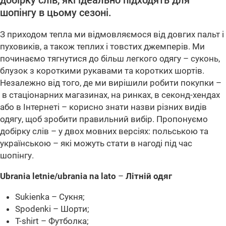
добірку слів, які ідеально підходять для
шопінгу в цьому сезоні.
З приходом тепла ми відмовляємося від довгих пальт і
пуховиків, а також теплих і товстих джемперів. Ми
починаємо тягнутися до більш легкого одягу – суконь,
блузок з короткими рукавами та коротких шортів.
Незалежно від того, де ми вирішили робити покупки –
в стаціонарних магазинах, на ринках, в секонд-хендах
або в Інтернеті – корисно знати назви різних видів
одягу, щоб зробити правильний вибір. Пропонуємо
добірку слів – у двох мовних версіях: польською та
українською – які можуть стати в нагоді під час
шопінгу.
Ubrania letnie/ubrania na lato
–
Літній одяг
Sukienka – Сукня;
Spodenki – Шорти;
T-shirt – Футболка;