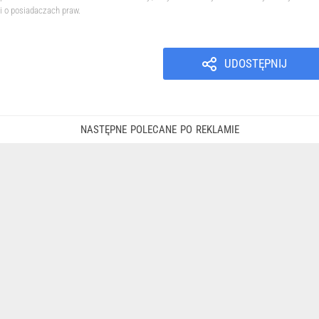
i o posiadaczach praw.
UDOSTĘPNIJ