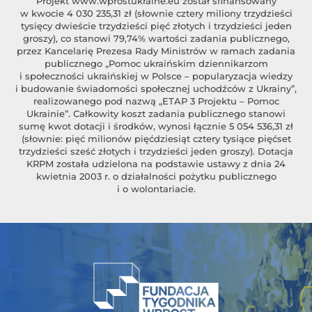
Projekt
www.wprostukraine.eu
został sfinansowany
w kwocie 4 030 235,31 zł (słownie cztery miliony trzydzieści
tysięcy dwieście trzydzieści pięć złotych i trzydzieści jeden
groszy), co stanowi 79,74% wartości zadania publicznego,
przez Kancelarię Prezesa Rady Ministrów w ramach zadania
publicznego „Pomoc ukraińskim dziennikarzom
i społeczności ukraińskiej w Polsce – popularyzacja wiedzy
i budowanie świadomości społecznej uchodźców z Ukrainy”,
realizowanego pod nazwą „ETAP 3 Projektu – Pomoc
Ukrainie”. Całkowity koszt zadania publicznego stanowi
sumę kwot dotacji i środków, wynosi łącznie 5 054 536,31 zł
(słownie: pięć milionów pięćdziesiąt cztery tysiące pięćset
trzydzieści sześć złotych i trzydzieści jeden groszy). Dotacja
KRPM została udzielona na podstawie ustawy z dnia 24
kwietnia 2003 r. o działalności pożytku publicznego
i o wolontariacie.