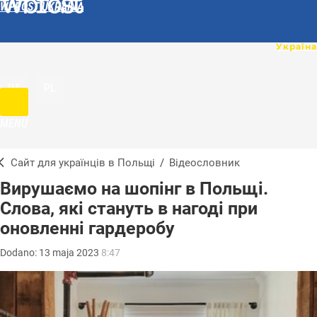
WPROST UKRAINA
UA
PL
MENU
Сайт для українців в Польщі
/
Відеословник
Вирушаємо на шопінг в Польщі.
Слова, які стануть в нагоді при
оновленні гардеробу
Dodano:
13
maja
2023
8:47