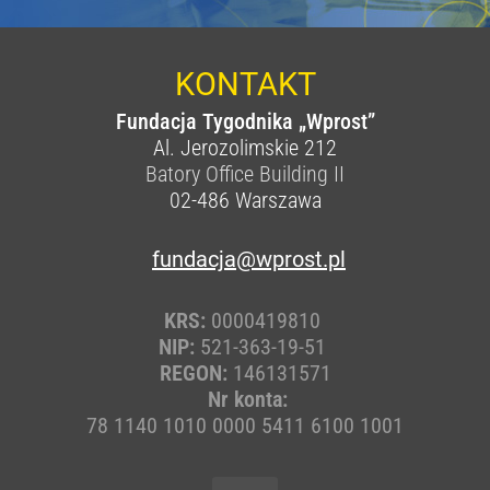
KONTAKT
Fundacja Tygodnika „Wprost”
Al. Jerozolimskie 212
Batory Office Building II
02-486
Warszawa
fundacja@wprost.pl
KRS:
0000419810
NIP:
521-363-19-51
REGON:
146131571
Nr konta:
78 1140 1010 0000 5411 6100 1001