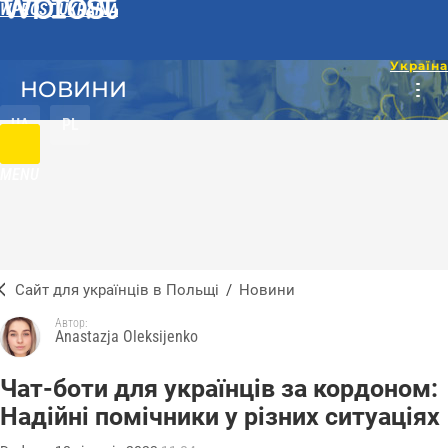
WPROST UKRAINA
НОВИНИ
UA
PL
MENU
Сайт для українців в Польщі
/
Новини
Автор:
Anastazja Oleksijenko
Чат-боти для українців за кордоном:
Надійні помічники у різних ситуаціях