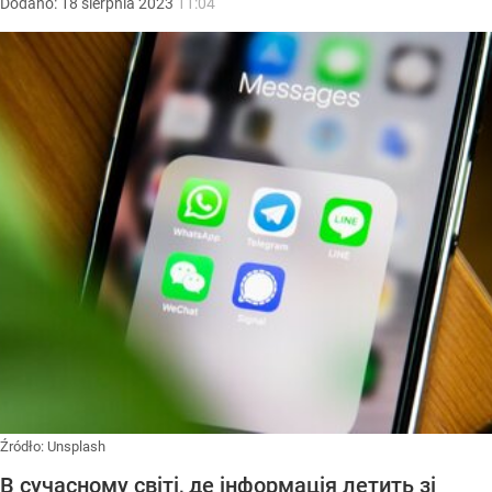
Dodano:
18
sierpnia
2023
11:04
Źródło:
Unsplash
В сучасному світі, де інформація летить зі