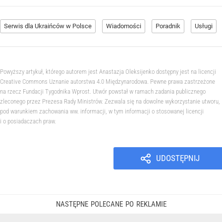
Serwis dla Ukraińców w Polsce
Wiadomości
Poradnik
Usługi
Powyższy artykuł, którego autorem jest Anastazja Oleksijenko dostępny jest na licencji
Creative Commons Uznanie autorstwa 4.0 Międzynarodowa. Pewne prawa zastrzeżone
na rzecz Fundacji Tygodnika Wprost. Utwór powstał w ramach zadania publicznego
zleconego przez Prezesa Rady Ministrów. Zezwala się na dowolne wykorzystanie utworu,
pod warunkiem zachowania ww. informacji, w tym informacji o stosowanej licencji
i o posiadaczach praw.
UDOSTĘPNIJ