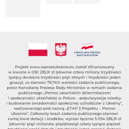
▇▇▇▇▇▇ ▇▇▇▇▇▇
██████ ███
%author_lname
Projekt
www.wprostukraine.eu
został sfinansowany
w kwocie 4 030 235,31 zł (słownie cztery miliony trzydzieści
tysięcy dwieście trzydzieści pięć złotych i trzydzieści jeden
groszy), co stanowi 79,74% wartości zadania publicznego,
przez Kancelarię Prezesa Rady Ministrów w ramach zadania
publicznego „Pomoc ukraińskim dziennikarzom
i społeczności ukraińskiej w Polsce – popularyzacja wiedzy
i budowanie świadomości społecznej uchodźców z Ukrainy”,
realizowanego pod nazwą „ETAP 3 Projektu – Pomoc
Ukrainie”. Całkowity koszt zadania publicznego stanowi
sumę kwot dotacji i środków, wynosi łącznie 5 054 536,31 zł
(słownie: pięć milionów pięćdziesiąt cztery tysiące pięćset
trzydzieści sześć złotych i trzydzieści jeden groszy). Dotacja