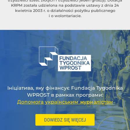
KRPM została udzielona na podstawie ustawy z dnia 24
kwietnia 2003 r. o działalności pożytku publicznego
i o wolontariacie.
Ініціатива, яку фінансує Fundacja Tygodnika
WPROST в рамках програми:
Допомога українським журналістам
DOWIEDZ SIĘ WIĘCEJ