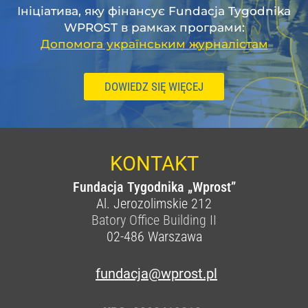
Ініціатива, яку фінансує Fundacja Tygodnika
WPROST в рамках програми:
Допомога українським журналістам
DOWIEDZ SIĘ WIĘCEJ
KONTAKT
Fundacja Tygodnika „Wprost”
Al. Jerozolimskie 212
Batory Office Building II
02-486
Warszawa
fundacja@wprost.pl