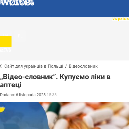
WPROST UKRAINA
UA
PL
MENU
Сайт для українців в Польщі
/
Відеословник
„Відео-словник”. Купуємо ліки в
аптеці
Dodano:
6
listopada
2023
15:38