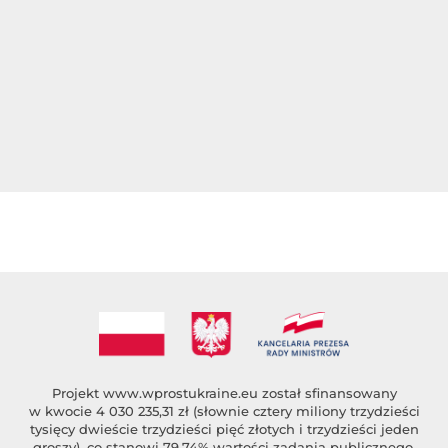
Projekt
www.wprostukraine.eu
został sfinansowany
w kwocie 4 030 235,31 zł (słownie cztery miliony trzydzieści
tysięcy dwieście trzydzieści pięć złotych i trzydzieści jeden
groszy), co stanowi 79,74% wartości zadania publicznego,