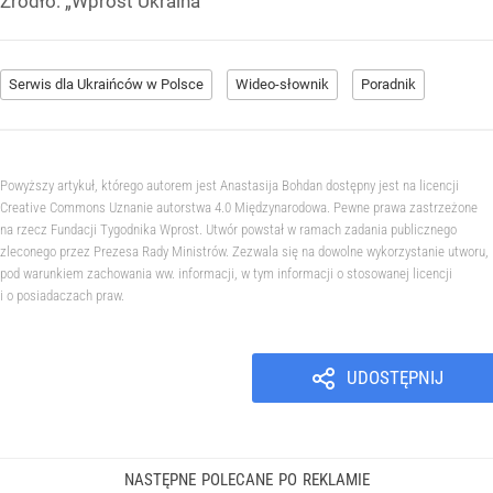
Źródło:
„Wprost Ukraina”
Serwis dla Ukraińców w Polsce
Wideo-słownik
Poradnik
Powyższy artykuł, którego autorem jest Anastasija Bohdan dostępny jest na licencji
Creative Commons Uznanie autorstwa 4.0 Międzynarodowa. Pewne prawa zastrzeżone
na rzecz Fundacji Tygodnika Wprost. Utwór powstał w ramach zadania publicznego
zleconego przez Prezesa Rady Ministrów. Zezwala się na dowolne wykorzystanie utworu,
pod warunkiem zachowania ww. informacji, w tym informacji o stosowanej licencji
i o posiadaczach praw.
UDOSTĘPNIJ