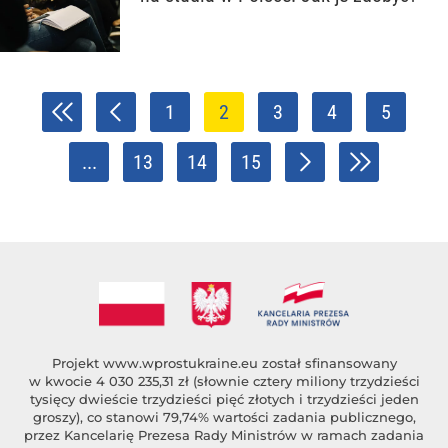
1
2
3
4
5
...
13
14
15
Projekt
www.wprostukraine.eu
został sfinansowany
w kwocie 4 030 235,31 zł (słownie cztery miliony trzydzieści
tysięcy dwieście trzydzieści pięć złotych i trzydzieści jeden
groszy), co stanowi 79,74% wartości zadania publicznego,
przez Kancelarię Prezesa Rady Ministrów w ramach zadania