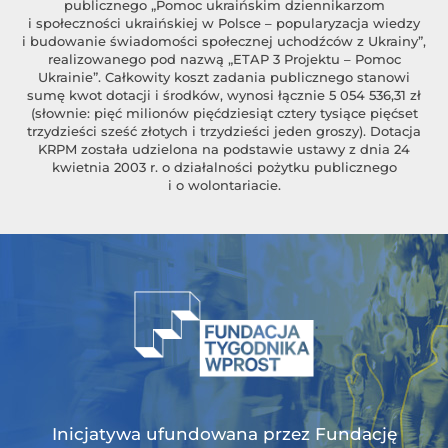
publicznego „Pomoc ukraińskim dziennikarzom
i społeczności ukraińskiej w Polsce – popularyzacja wiedzy
i budowanie świadomości społecznej uchodźców z Ukrainy”,
realizowanego pod nazwą „ETAP 3 Projektu – Pomoc
Ukrainie”. Całkowity koszt zadania publicznego stanowi
sumę kwot dotacji i środków, wynosi łącznie 5 054 536,31 zł
(słownie: pięć milionów pięćdziesiąt cztery tysiące pięćset
trzydzieści sześć złotych i trzydzieści jeden groszy). Dotacja
KRPM została udzielona na podstawie ustawy z dnia 24
kwietnia 2003 r. o działalności pożytku publicznego
i o wolontariacie.
Inicjatywa ufundowana przez Fundację