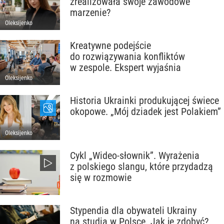
zrealizowała swoje zawodowe
marzenie?
Oleksijenko
Kreatywne podejście
do rozwiązywania konfliktów
w zespole. Ekspert wyjaśnia
Oleksijenko
Historia Ukrainki produkującej świece
okopowe. „Mój dziadek jest Polakiem”
Oleksijenko
Cykl „Wideo-słownik”. Wyrażenia
z polskiego slangu, które przydadzą
się w rozmowie
Stypendia dla obywateli Ukrainy
na studia w Polsce. Jak je zdobyć?