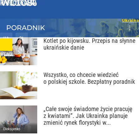
WPROST UKRAINA
PORADNIK
UA
PL
Kotlet po kijowsku. Przepis na słynne
ukraińskie danie
MENU
Wszystko, co chcecie wiedzieć
o polskiej szkole. Bezpłatny poradnik
„Całe swoje świadome życie pracuję
z kwiatami”. Jak Ukrainka planuje
zmienić rynek florystyki w...
Oleksijenko