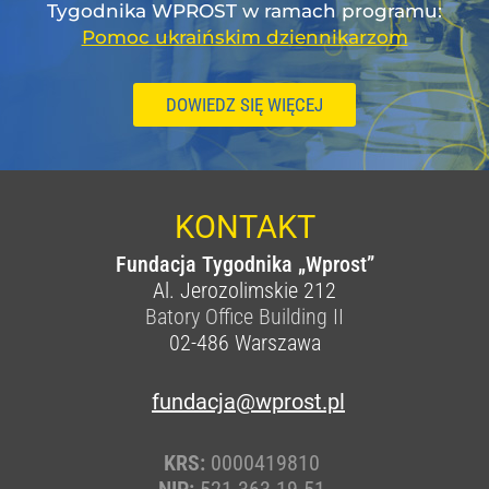
Tygodnika WPROST w ramach programu:
Pomoc ukraińskim dziennikarzom
DOWIEDZ SIĘ WIĘCEJ
KONTAKT
Fundacja Tygodnika „Wprost”
Al. Jerozolimskie 212
Batory Office Building II
02-486
Warszawa
fundacja@wprost.pl
KRS:
0000419810