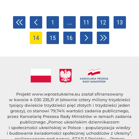
1
...
11
12
13
14
15
16
Projekt
www.wprostukraine.eu
został sfinansowany
w kwocie 4 030 235,31 zł (słownie cztery miliony trzydzieści
tysięcy dwieście trzydzieści pięć złotych i trzydzieści jeden
groszy), co stanowi 79,74% wartości zadania publicznego,
przez Kancelarię Prezesa Rady Ministrów w ramach zadania
publicznego „Pomoc ukraińskim dziennikarzom
i społeczności ukraińskiej w Polsce – popularyzacja wiedzy
i budowanie świadomości społecznej uchodźców z Ukrainy”,
realizowanego pod nazwą „ETAP 3 Projektu – Pomoc