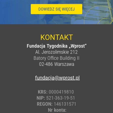
DOWIEDZ SIĘ WIĘCEJ
KONTAKT
Fundacja Tygodnika „Wprost”
Al. Jerozolimskie 212
Batory Office Building II
02-486
Warszawa
fundacja@wprost.pl
KRS:
0000419810
NIP:
521-363-19-51
REGON:
146131571
Nr konta: