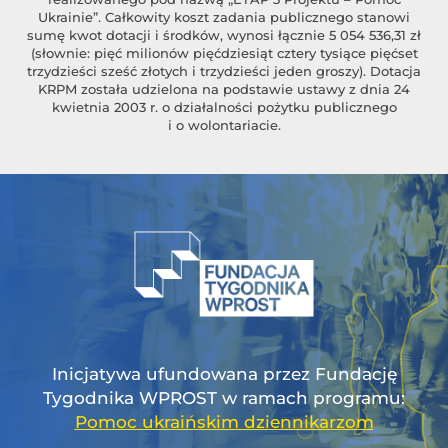
Ukrainie”. Całkowity koszt zadania publicznego stanowi
sumę kwot dotacji i środków, wynosi łącznie 5 054 536,31 zł
(słownie: pięć milionów pięćdziesiąt cztery tysiące pięćset
trzydzieści sześć złotych i trzydzieści jeden groszy). Dotacja
KRPM została udzielona na podstawie ustawy z dnia 24
kwietnia 2003 r. o działalności pożytku publicznego
i o wolontariacie.
Inicjatywa ufundowana przez Fundację
Tygodnika WPROST w ramach programu:
Pomoc ukraińskim dziennikarzom