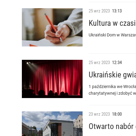
25
wrz
2023
13:13
Kultura w czas
Ukraiński Dom w Warszaw
25
wrz
2023
12:34
Ukraińskie gwi
1 października we Wrocła
charytatywnej i zdobyć w
23
wrz
2023
18:00
Otwarto nabór 