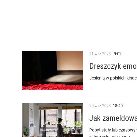
21
wrz
2023
9:02
Dreszczyk emo
Jesienią w polskich kinac
20
wrz
2023
18:40
Jak zameldować
Pobyt stały lub czasowy
w tym celu potrzebne.