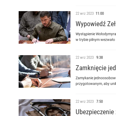
22
wrz
2023
11:00
Wypowiedź Zeł
Wystąpienie Wołodymyra 
w trybie pilnym wezwało
22
wrz
2023
9:38
Zamknięcie jed
Zamykanie jednoosobowej
przygotowanym, aby unik
22
wrz
2023
7:50
Ubezpieczenie 