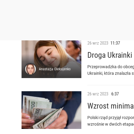
26
wrz
2023
11:37
Droga Ukrainki
Przeprowadzka do obcego 
Anastazja
Oleksijenko
Ukrainki, która znalazła 
26
wrz
2023
6:37
Wzrost minimal
Polski rząd przyjął roz
wzrośnie w dwóch etapac