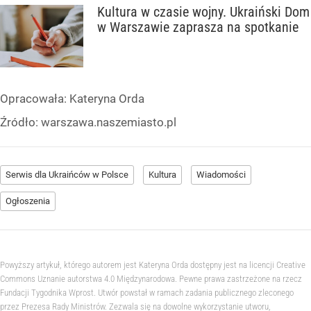
Kultura w czasie wojny. Ukraiński Dom
w Warszawie zaprasza na spotkanie
Opracowała:
Kateryna Orda
Źródło:
warszawa.naszemiasto.pl
Serwis dla Ukraińców w Polsce
Kultura
Wiadomości
Ogłoszenia
Powyższy artykuł, którego autorem jest Kateryna Orda dostępny jest na licencji Creative
Commons Uznanie autorstwa 4.0 Międzynarodowa. Pewne prawa zastrzeżone na rzecz
Fundacji Tygodnika Wprost. Utwór powstał w ramach zadania publicznego zleconego
przez Prezesa Rady Ministrów. Zezwala się na dowolne wykorzystanie utworu,