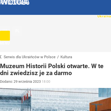
WPROST UKRAINA
UA
PL
MENU
Serwis dla Ukraińców w Polsce
/
Kultura
Muzeum Historii Polski otwarte. W te
dni zwiedzisz je za darmo
Dodano:
29
września
2023
18:00