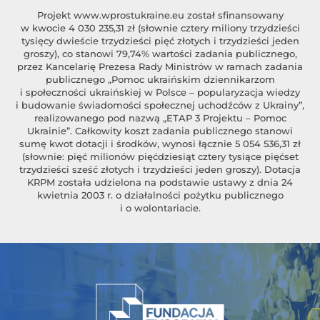
Projekt
www.wprostukraine.eu
został sfinansowany
w kwocie 4 030 235,31 zł (słownie cztery miliony trzydzieści
tysięcy dwieście trzydzieści pięć złotych i trzydzieści jeden
groszy), co stanowi 79,74% wartości zadania publicznego,
przez Kancelarię Prezesa Rady Ministrów w ramach zadania
publicznego „Pomoc ukraińskim dziennikarzom
i społeczności ukraińskiej w Polsce – popularyzacja wiedzy
i budowanie świadomości społecznej uchodźców z Ukrainy”,
realizowanego pod nazwą „ETAP 3 Projektu – Pomoc
Ukrainie”. Całkowity koszt zadania publicznego stanowi
sumę kwot dotacji i środków, wynosi łącznie 5 054 536,31 zł
(słownie: pięć milionów pięćdziesiąt cztery tysiące pięćset
trzydzieści sześć złotych i trzydzieści jeden groszy). Dotacja
KRPM została udzielona na podstawie ustawy z dnia 24
kwietnia 2003 r. o działalności pożytku publicznego
i o wolontariacie.