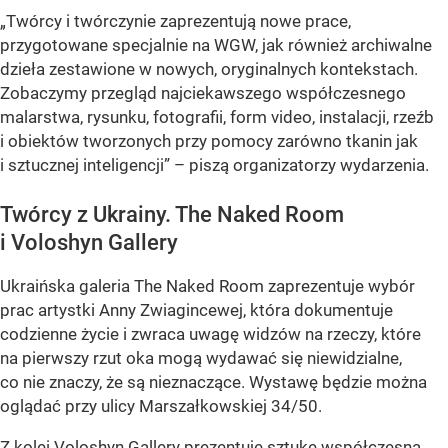
„Twórcy i twórczynie zaprezentują nowe prace,
przygotowane specjalnie na WGW, jak również archiwalne
dzieła zestawione w nowych, oryginalnych kontekstach.
Zobaczymy przegląd najciekawszego współczesnego
malarstwa, rysunku, fotografii, form video, instalacji, rzeźb
i obiektów tworzonych przy pomocy zarówno tkanin jak
i sztucznej inteligencji” – piszą organizatorzy wydarzenia.
Twórcy z Ukrainy. The Naked Room
i Voloshyn Gallery
Ukraińska galeria The Naked Room zaprezentuje wybór
prac artystki Anny Zwiagincewej, która dokumentuje
codzienne życie i zwraca uwagę widzów na rzeczy, które
na pierwszy rzut oka mogą wydawać się niewidzialne,
co nie znaczy, że są nieznaczące. Wystawę będzie można
oglądać przy ulicy Marszałkowskiej 34/50.
Z kolei Voloshyn Gallery prezentuje sztukę współczesną