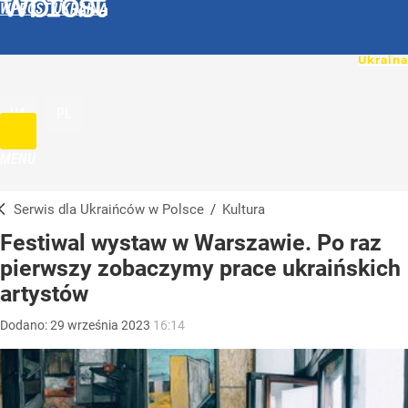
WPROST UKRAINA
UA
PL
MENU
Serwis dla Ukraińców w Polsce
/
Kultura
Festiwal wystaw w Warszawie. Po raz
pierwszy zobaczymy prace ukraińskich
artystów
Dodano:
29
września
2023
16:14