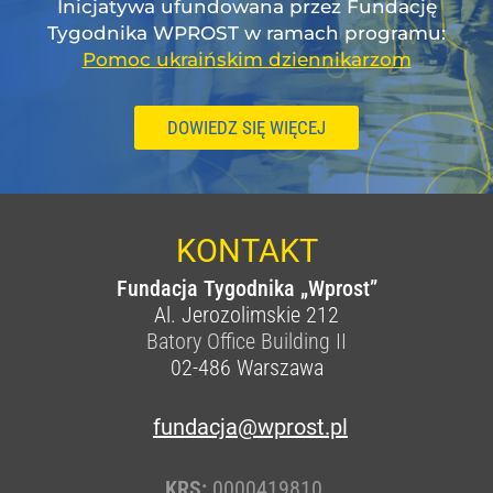
Inicjatywa ufundowana przez Fundację
Tygodnika WPROST w ramach programu:
Pomoc ukraińskim dziennikarzom
DOWIEDZ SIĘ WIĘCEJ
KONTAKT
Fundacja Tygodnika „Wprost”
Al. Jerozolimskie 212
Batory Office Building II
02-486
Warszawa
fundacja@wprost.pl
KRS:
0000419810