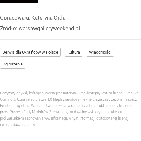
Opracowała:
Kateryna Orda
Źródło:
warsawgalleryweekend.pl
Serwis dla Ukraińców w Polsce
Kultura
Wiadomości
Ogłoszenia
Powyższy artykuł, którego autorem jest Kateryna Orda dostępny jest na licencji Creative
Commons Uznanie autorstwa 4.0 Międzynarodowa. Pewne prawa zastrzeżone na rzecz
Fundacji Tygodnika Wprost. Utwór powstał w ramach zadania publicznego zleconego
przez Prezesa Rady Ministrów. Zezwala się na dowolne wykorzystanie utworu,
pod warunkiem zachowania ww. informacji, w tym informacji o stosowanej licencji
i o posiadaczach praw.