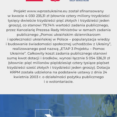
Projekt
www.wprostukraine.eu
został sfinansowany
w kwocie 4 030 235,31 zł (słownie cztery miliony trzydzieści
tysięcy dwieście trzydzieści pięć złotych i trzydzieści jeden
groszy), co stanowi 79,74% wartości zadania publicznego,
przez Kancelarię Prezesa Rady Ministrów w ramach zadania
publicznego „Pomoc ukraińskim dziennikarzom
i społeczności ukraińskiej w Polsce – popularyzacja wiedzy
i budowanie świadomości społecznej uchodźców z Ukrainy”,
realizowanego pod nazwą „ETAP 3 Projektu – Pomoc
Ukrainie”. Całkowity koszt zadania publicznego stanowi
sumę kwot dotacji i środków, wynosi łącznie 5 054 536,31 zł
(słownie: pięć milionów pięćdziesiąt cztery tysiące pięćset
trzydzieści sześć złotych i trzydzieści jeden groszy). Dotacja
KRPM została udzielona na podstawie ustawy z dnia 24
kwietnia 2003 r. o działalności pożytku publicznego
i o wolontariacie.