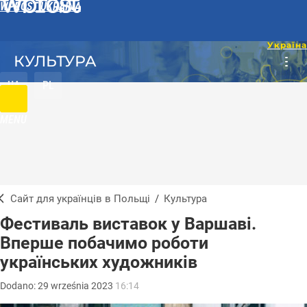
WPROST UKRAINA
КУЛЬТУРА
UA
PL
MENU
Сайт для українців в Польщі
/
Культура
Фестиваль виставок у Варшаві.
Вперше побачимо роботи
українських художників
Dodano:
29
września
2023
16:14