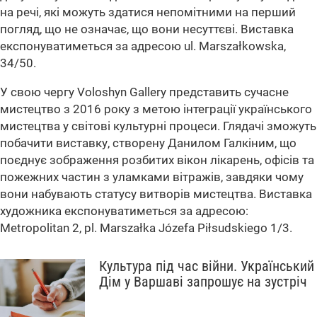
на речі, які можуть здатися непомітними на перший
погляд, що не означає, що вони несуттєві. Виставка
експонуватиметься за адресою ul. Marszałkowska,
34/50.
У свою чергу Voloshyn Gallery представить сучасне
мистецтво з 2016 року з метою інтеграції українського
мистецтва у світові культурні процеси. Глядачі зможуть
побачити виставку, створену Данилом Галкіним, що
поєднує зображення розбитих вікон лікарень, офісів та
пожежних частин з уламками вітражів, завдяки чому
вони набувають статусу витворів мистецтва. Виставка
художника експонуватиметься за адресою:
Metropolitan 2, pl. Marszałka Józefa Piłsudskiego 1/3.
Культура під час війни. Український
Дім у Варшаві запрошує на зустріч