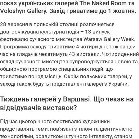
показ українських галерей The Naked Room та
Voloshyn Gallery. Захід триватиме до 1 жовтня.
28 вересня в польській столиці розпочнеться
довгоочікувана культурна подія – 13 випуск
фестивалю сучасного мистецтва Warsaw Gallery Week.
Программа заходу триватиме 4 чотири дні, тож за цей
час на глядачів чекатимуть 43 виставки. Чотириденний
огляд сучасного мистецтва супроводжується новою та
обширною програмою спеціальних подій, що
триватиме понад місяць. Окрім польських галерей, у
заході також будуть представлені галереї з України.
Тиждень галерей у Варшаві. Що чекає на
відвідувачів виставок?
Під час цьогорічного фестивалю художники
представлять теми, пов'язані з тілом та ідентичністю,
технологіями, розвитком штучного інтелекту, станом