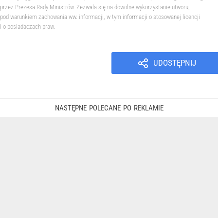
przez Prezesa Rady Ministrów. Zezwala się na dowolne wykorzystanie utworu,
pod warunkiem zachowania ww. informacji, w tym informacji o stosowanej licencji
i o posiadaczach praw.
UDOSTĘPNIJ