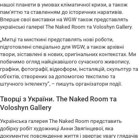
нашої планети в умовах кліматичної кризи, а також
пам'яттю та ставленням до історичних наративів.
Вперше свої виставки на WGW також представлять
українські галереї The Naked Room та Voloshyn Gallery.
„Митці та мисткині представлять нові роботи,
підготовлені спеціально для WGW, а також архівні
твори, зіставлені в нових, оригінальних контекстах. Ми
побачимо огляд найцікавішого сучасного живопису,
графіки, фотографії, відеоформ, інсталяцій, скульптур та
об'єктів, створених за допомогою текстилю та
штучного інтелекту”, – пишуть організатори події.
Творці з України. The Naked Room та
Voloshyn Gallery
Українська галерея The Naked Room представить
добірку робіт художниці Анни Звягінцевої, яка
документує повсякденне життя і звертає увагу глядачів