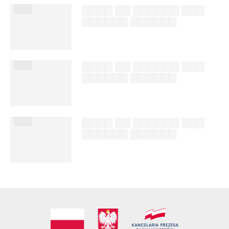
███
▇▇▇▇ ▇▇ ▇▇▇▇▇▇ ▇▇▇
▇▇▇▇▇▇ ▇▇▇▇▇▇
██████ ███
%author_lname
███
▇▇▇▇ ▇▇ ▇▇▇▇▇▇ ▇▇▇
▇▇▇▇▇▇ ▇▇▇▇▇▇
██████ ███
%author_lname
███
▇▇▇▇ ▇▇ ▇▇▇▇▇▇ ▇▇▇
▇▇▇▇▇▇ ▇▇▇▇▇▇
██████ ███
%author_lname