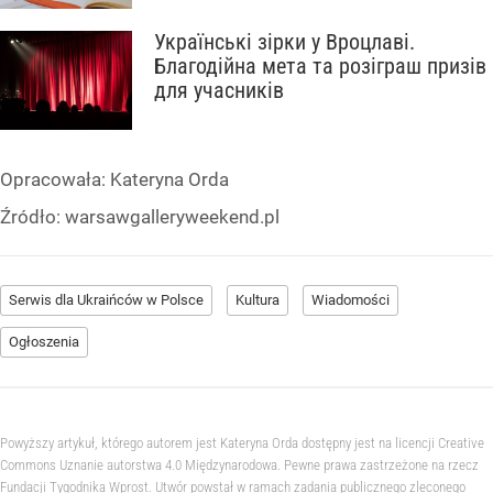
Українські зірки у Вроцлаві.
Благодійна мета та розіграш призів
для учасників
Opracowała:
Kateryna Orda
Źródło:
warsawgalleryweekend.pl
Serwis dla Ukraińców w Polsce
Kultura
Wiadomości
Ogłoszenia
Powyższy artykuł, którego autorem jest Kateryna Orda dostępny jest na licencji Creative
Commons Uznanie autorstwa 4.0 Międzynarodowa. Pewne prawa zastrzeżone na rzecz
Fundacji Tygodnika Wprost. Utwór powstał w ramach zadania publicznego zleconego