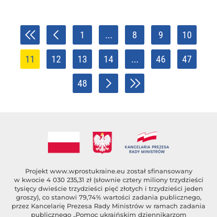
1
...
8
9
10
11
12
13
14
...
46
47
48
Projekt
www.wprostukraine.eu
został sfinansowany
w kwocie 4 030 235,31 zł (słownie cztery miliony trzydzieści
tysięcy dwieście trzydzieści pięć złotych i trzydzieści jeden
groszy), co stanowi 79,74% wartości zadania publicznego,
przez Kancelarię Prezesa Rady Ministrów w ramach zadania
publicznego „Pomoc ukraińskim dziennikarzom