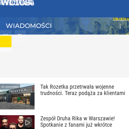
WPROST UKRAINA
WIADOMOŚCI
UA
PL
MENU
Tak Rozetka przetrwała wojenne
Art. sponsorowany
trudności. Teraz podąża za klientami
Zespół Druha Rika w Warszawie!
Spotkanie z fanami już wkrótce