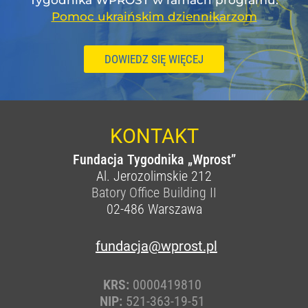
Tygodnika WPROST w ramach programu:
Pomoc ukraińskim dziennikarzom
DOWIEDZ SIĘ WIĘCEJ
KONTAKT
Fundacja Tygodnika „Wprost”
Al. Jerozolimskie 212
Batory Office Building II
02-486
Warszawa
fundacja@wprost.pl
KRS:
0000419810
NIP:
521-363-19-51