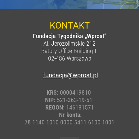
KONTAKT
Fundacja Tygodnika „Wprost”
Al. Jerozolimskie 212
Batory Office Building II
02-486
Warszawa
fundacja@wprost.pl
KRS:
0000419810
NIP:
521-363-19-51
REGON:
146131571
Nr konta:
78 1140 1010 0000 5411 6100 1001