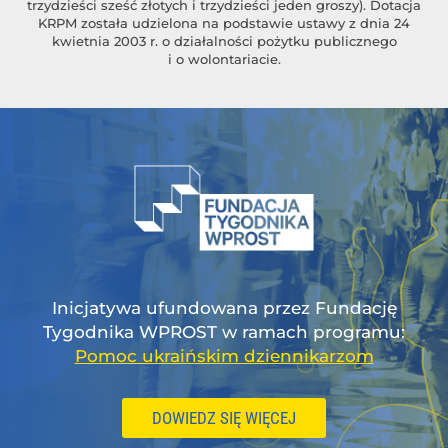
trzydzieści sześć złotych i trzydzieści jeden groszy). Dotacja
KRPM została udzielona na podstawie ustawy z dnia 24
kwietnia 2003 r. o działalności pożytku publicznego
i o wolontariacie.
Inicjatywa ufundowana przez Fundację
Tygodnika WPROST w ramach programu:
Pomoc ukraińskim dziennikarzom
DOWIEDZ SIĘ WIĘCEJ