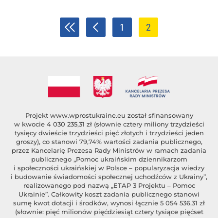
1
2
Projekt
www.wprostukraine.eu
został sfinansowany
w kwocie 4 030 235,31 zł (słownie cztery miliony trzydzieści
tysięcy dwieście trzydzieści pięć złotych i trzydzieści jeden
groszy), co stanowi 79,74% wartości zadania publicznego,
przez Kancelarię Prezesa Rady Ministrów w ramach zadania
publicznego „Pomoc ukraińskim dziennikarzom
i społeczności ukraińskiej w Polsce – popularyzacja wiedzy
i budowanie świadomości społecznej uchodźców z Ukrainy”,
realizowanego pod nazwą „ETAP 3 Projektu – Pomoc
Ukrainie”. Całkowity koszt zadania publicznego stanowi
sumę kwot dotacji i środków, wynosi łącznie 5 054 536,31 zł
(słownie: pięć milionów pięćdziesiąt cztery tysiące pięćset