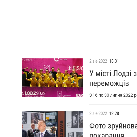
2
sie
2022
18:31
У місті Лодзі
переможців
З 16 по 30 липня 2022 р
2
sie
2022
12:28
Фото зруйнова
покарання