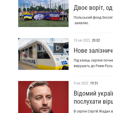
Двоє воріт, о
Польський фонд Soccer S
заявляє.
10
sie
2022
20:02
Нове залізнич
Під кінець серпня почн
вирушать до Рави-Русь
9
sie
2022
19:51
Відомий украї
послухати вір
В серпні Сергій Жадан в