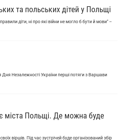
ьких та польських дітей у Польщі
равили діти, ні про які війни не могло б бути й мови" –
я Дня Незалежності України перші потяги з Варшави
є міста Польщі. Де можна буде
воїх віршів. Під час зустрічей буде організований збір