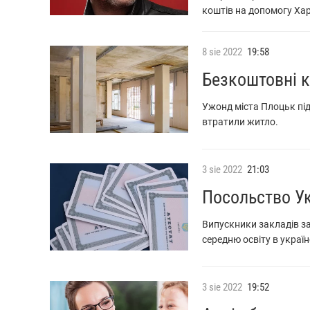
коштів на допомогу Хар
8
sie
2022
19:58
Безкоштовні к
Ужонд міста Плоцьк під
втратили житло.
3
sie
2022
21:03
Посольство Ук
Випускники закладів за
середню освіту в украї
3
sie
2022
19:52