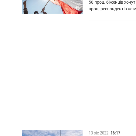
58 проц. біженців хочу
проц. респондентів не м
13
sie
2022
16:17