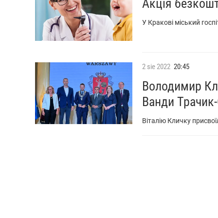
Акція безкошт
У Кракові міський госп
2
sie
2022
20:45
Володимир Кли
Ванди Трачик-
Віталію Кличку присво