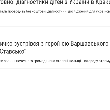
овної діагностики дітей з України в Крак
італь проводить безкоштовні діагностичні дослідження для українсь
чко зустрівся з героїнею Варшавського
Ставської
їли звання почесного громадянина столиці Польщі. Нагороду отрим