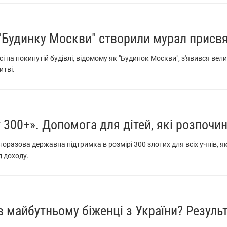
 "Будинку Москви" створили мурал присвя
сі на покинутій будівлі, відомому як "Будинок Москви", з'явився ве
итві.
 300+». Допомога для дітей, які розпоч
норазова державна підтримка в розмірі 300 злотих для всіх учнів, я
д доходу.
 майбутньому біженці з України? Резуль