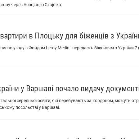
кову через Асоціацію Czajnika.
вартири в Плоцьку для біженців з України
писав угоду з Фондом Leroy Merlin і передасть біженцям з України 7
раїни у Варшаві почало видачу документ
гальної середньої освіти, які перебувають за кордоном, можуть от
нському посольстві у Варшаві.