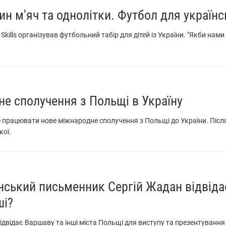
дин м'яч та однолітки. Футбол для українс
kills організував футбольний табір для дітей із України. "Якби нами п
не сполучення з Польщі в Україну
е працювати нове міжнародне сполучення з Польщі до України. Післ
кої.
нський письменник Сергій Жадан відвіда
ші?
ідвідає Варшаву та інші міста Польщі для виступу та презентування с