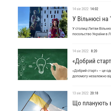
14
sie
2022
14:02
У Вільнюсі на
У столиці Литви Вільню
посольство України в Л
14
sie
2022
8:20
«Добрий старт
«Добрий старт» – це од
допомогу незалежно ві
13
sie
2022
20:18
Що планують в