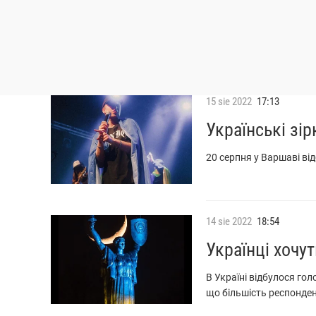
15
sie
2022
17:13
Українські зір
20 серпня у Варшаві в
14
sie
2022
18:54
Українці хочу
В Україні відбулося го
що більшість респонден