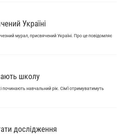
чений Україні
личезний мурал, присвячений Україні. Про це повідомляє
инають школу
кі починають навчальний рік. Сім'ї отримуватимуть
тати дослідження