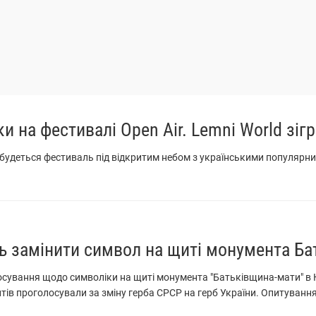
ки на фестивалі Open Air. Lemni World зігр
ідбудеться фестиваль під відкритим небом з українськими популяр
ть замінити символ на щиті монумента Ба
лосування щодо символіки на щиті монумента "Батьківщина-мати" в 
тів проголосували за зміну герба СРСР на герб України. Опитування