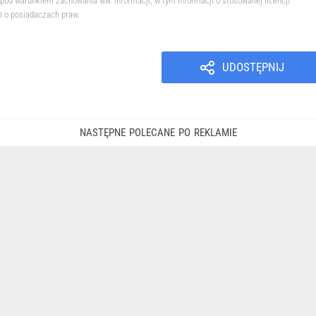
pod warunkiem zachowania ww. informacji, w tym informacji o stosowanej licencji
i o posiadaczach praw.
UDOSTĘPNIJ