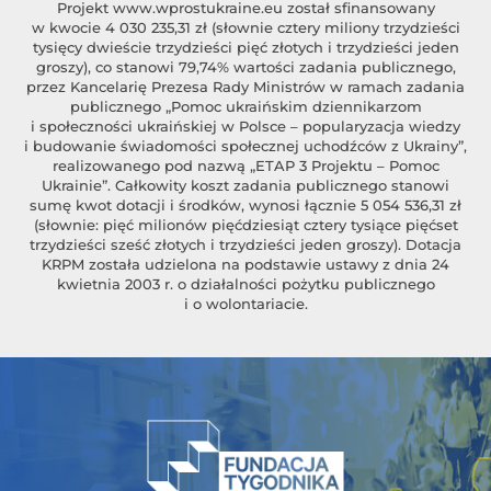
Projekt
www.wprostukraine.eu
został sfinansowany
w kwocie 4 030 235,31 zł (słownie cztery miliony trzydzieści
tysięcy dwieście trzydzieści pięć złotych i trzydzieści jeden
groszy), co stanowi 79,74% wartości zadania publicznego,
przez Kancelarię Prezesa Rady Ministrów w ramach zadania
publicznego „Pomoc ukraińskim dziennikarzom
i społeczności ukraińskiej w Polsce – popularyzacja wiedzy
i budowanie świadomości społecznej uchodźców z Ukrainy”,
realizowanego pod nazwą „ETAP 3 Projektu – Pomoc
Ukrainie”. Całkowity koszt zadania publicznego stanowi
sumę kwot dotacji i środków, wynosi łącznie 5 054 536,31 zł
(słownie: pięć milionów pięćdziesiąt cztery tysiące pięćset
trzydzieści sześć złotych i trzydzieści jeden groszy). Dotacja
KRPM została udzielona na podstawie ustawy z dnia 24
kwietnia 2003 r. o działalności pożytku publicznego
i o wolontariacie.