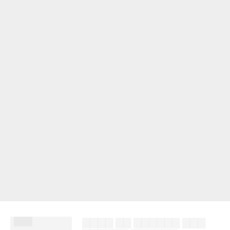
███
▇▇▇▇ ▇▇ ▇▇▇▇▇▇ ▇▇▇