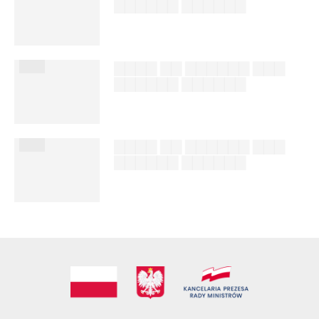
▇▇▇▇▇▇ ▇▇▇▇▇▇
██████ ███
%author_lname
███
▇▇▇▇ ▇▇ ▇▇▇▇▇▇ ▇▇▇
▇▇▇▇▇▇ ▇▇▇▇▇▇
██████ ███
%author_lname
███
▇▇▇▇ ▇▇ ▇▇▇▇▇▇ ▇▇▇
▇▇▇▇▇▇ ▇▇▇▇▇▇
██████ ███
%author_lname