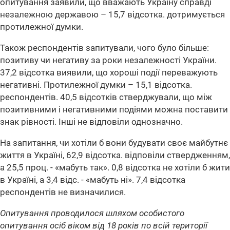
опитування заявили, що вважають Україну справді
незалежною державою – 15,7 відсотка. дотримується
протилежної думки.
Також респондентів запитували, чого було більше:
позитиву чи негативу за роки незалежності України.
37,2 відсотка виявили, що хороші події переважують
негативні. Протилежної думки – 15,1 відсотка.
респондентів. 40,5 відсотків стверджували, що між
позитивними і негативними подіями можна поставити
знак рівності. Інші не відповіли однозначно.
На запитання, чи хотіли б вони будувати своє майбутнє
життя в Україні, 62,9 відсотка. відповіли ствердженням,
а 25,5 проц. - «мабуть так». 0,8 відсотка не хотіли б жити
в Україні, а 3,4 відс. - «мабуть ні». 7,4 відсотка
респондентів не визначилися.
Опитування проводилося шляхом особистого
опитування осіб віком від 18 років по всій території