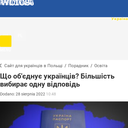
WPROST UKRAINA
UA
PL
MENU
Сайт для українців в Польщі
/
Порадник
/
Освіта
Що об'єднує українців? Більшість
вибирає одну відповідь
Dodano:
28
sierpnia
2022
10:48