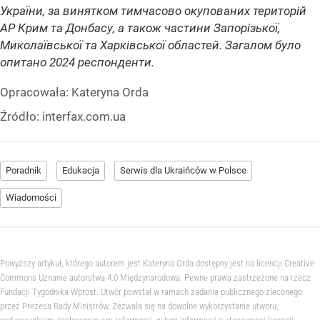
України, за винятком тимчасово окупованих територій
АР Крим та Донбасу, а також частини Запорізької,
Миколаївської та Харківської областей. Загалом було
опитано 2024 респонденти.
Opracowała:
Kateryna Orda
Źródło:
interfax.com.ua
Poradnik
Edukacja
Serwis dla Ukraińców w Polsce
Wiadomości
Powyższy artykuł, którego autorem jest Kateryna Orda dostępny jest na licencji Creative
Commons Uznanie autorstwa 4.0 Międzynarodowa. Pewne prawa zastrzeżone na rzecz
Fundacji Tygodnika Wprost. Utwór powstał w ramach zadania publicznego zleconego
przez Prezesa Rady Ministrów. Zezwala się na dowolne wykorzystanie utworu,