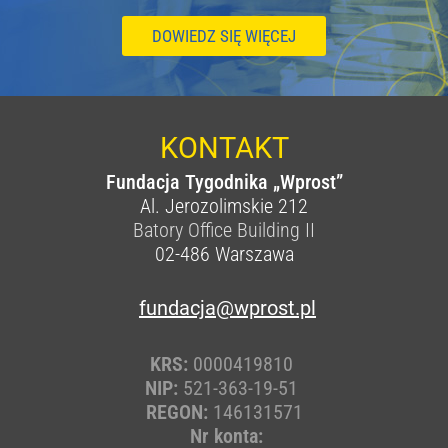
DOWIEDZ SIĘ WIĘCEJ
KONTAKT
Fundacja Tygodnika „Wprost”
Al. Jerozolimskie 212
Batory Office Building II
02-486
Warszawa
fundacja@wprost.pl
KRS:
0000419810
NIP:
521-363-19-51
REGON:
146131571
Nr konta: