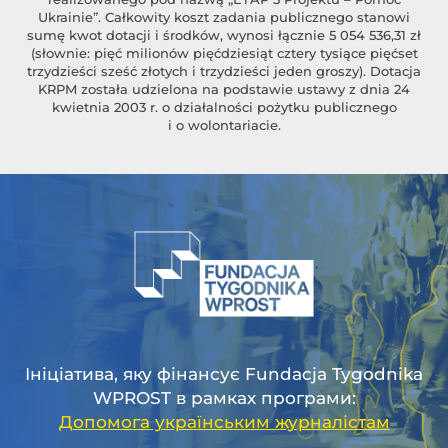
Ukrainie”. Całkowity koszt zadania publicznego stanowi
sumę kwot dotacji i środków, wynosi łącznie 5 054 536,31 zł
(słownie: pięć milionów pięćdziesiąt cztery tysiące pięćset
trzydzieści sześć złotych i trzydzieści jeden groszy). Dotacja
KRPM została udzielona na podstawie ustawy z dnia 24
kwietnia 2003 r. o działalności pożytku publicznego
i o wolontariacie.
Ініціатива, яку фінансує Fundacja Tygodnika
WPROST в рамках програми:
Допомога українським журналістам