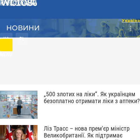
WPROST UKRAINA
НОВИНИ
UA
PL
MENU
„500 злотих на ліки”. Як українцям
безоплатно отримати ліки з аптеки?
Ліз Трасс – новa прем'єр міністр
Великобританії. Як підтримає