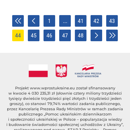
1
...
41
42
43
44
45
46
47
48
Projekt
www.wprostukraine.eu
został sfinansowany
w kwocie 4 030 235,31 zł (słownie cztery miliony trzydzieści
tysięcy dwieście trzydzieści pięć złotych i trzydzieści jeden
groszy), co stanowi 79,74% wartości zadania publicznego,
przez Kancelarię Prezesa Rady Ministrów w ramach zadania
publicznego „Pomoc ukraińskim dziennikarzom
i społeczności ukraińskiej w Polsce – popularyzacja wiedzy
i budowanie świadomości społecznej uchodźców z Ukrainy”,
realizowanego pod nazwą „ETAP 3 Projektu – Pomoc