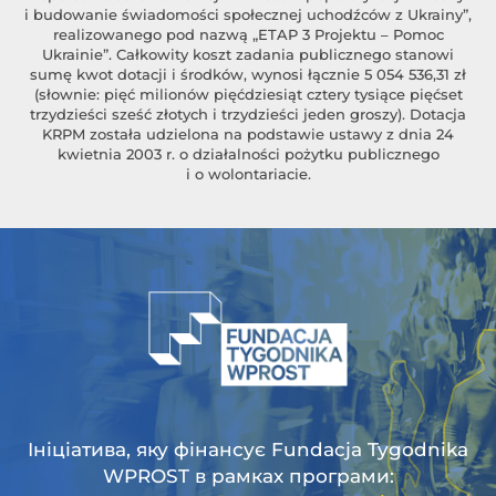
i budowanie świadomości społecznej uchodźców z Ukrainy”,
realizowanego pod nazwą „ETAP 3 Projektu – Pomoc
Ukrainie”. Całkowity koszt zadania publicznego stanowi
sumę kwot dotacji i środków, wynosi łącznie 5 054 536,31 zł
(słownie: pięć milionów pięćdziesiąt cztery tysiące pięćset
trzydzieści sześć złotych i trzydzieści jeden groszy). Dotacja
KRPM została udzielona na podstawie ustawy z dnia 24
kwietnia 2003 r. o działalności pożytku publicznego
i o wolontariacie.
Ініціатива, яку фінансує Fundacja Tygodnika
WPROST в рамках програми: