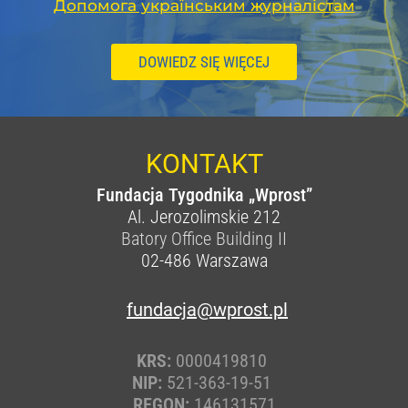
Допомога українським журналістам
DOWIEDZ SIĘ WIĘCEJ
KONTAKT
Fundacja Tygodnika „Wprost”
Al. Jerozolimskie 212
Batory Office Building II
02-486
Warszawa
fundacja@wprost.pl
KRS:
0000419810
NIP:
521-363-19-51
REGON:
146131571