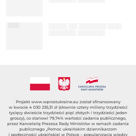
██████ ███
%author_lname
███
▇▇▇▇ ▇▇ ▇▇▇▇▇▇ ▇▇▇
▇▇▇▇▇▇ ▇▇▇▇▇▇
██████ ███
%author_lname
Projekt
www.wprostukraine.eu
został sfinansowany
w kwocie 4 030 235,31 zł (słownie cztery miliony trzydzieści
tysięcy dwieście trzydzieści pięć złotych i trzydzieści jeden
groszy), co stanowi 79,74% wartości zadania publicznego,
przez Kancelarię Prezesa Rady Ministrów w ramach zadania
publicznego „Pomoc ukraińskim dziennikarzom
i społeczności ukraińskiej w Polsce – popularyzacja wiedzy