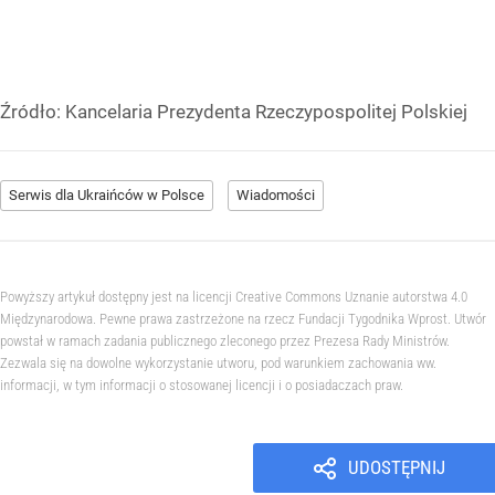
Źródło:
Kancelaria Prezydenta Rzeczypospolitej Polskiej
Serwis dla Ukraińców w Polsce
Wiadomości
Powyższy artykuł dostępny jest na licencji Creative Commons Uznanie autorstwa 4.0
Międzynarodowa. Pewne prawa zastrzeżone na rzecz Fundacji Tygodnika Wprost. Utwór
powstał w ramach zadania publicznego zleconego przez Prezesa Rady Ministrów.
Zezwala się na dowolne wykorzystanie utworu, pod warunkiem zachowania ww.
informacji, w tym informacji o stosowanej licencji i o posiadaczach praw.
UDOSTĘPNIJ