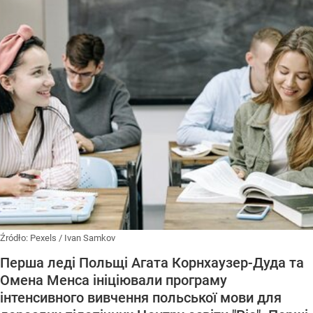
Źródło:
Pexels
/
Ivan Samkov
Перша леді Польщі Агата Корнхаузер-Дуда та
Омена Менса ініціювали програму
інтенсивного вивчення польської мови для