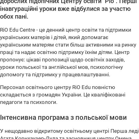
дорослих підопічних Центру освіти "Ріо". Перші
інавгураційні уроки вже відбулися за участю
обох пані.
RiO Edu Centre - це денний центр освіти та підтримки
українських матерів і дітей, який допомагає
українським матерям стати більш активними на ринку
праці та надає освітню підтримку їхнім дітям. Центр
пропонує: цікаві пропозиції щодо освітніх заходів,
уроки польської та англійської мов, психологічну
допомогу та підтримку у працевлаштуванні.
Персонал освітнього центру RiO Edu повністю
складається з громадян України. Це кваліфіковані
педагоги та психологи.
Інтенсивна програма з польської мови
У нещодавно відкритому освітньому центрі Перша леді
Агата Корнхаузер-Дуда та засновниця центру Омена