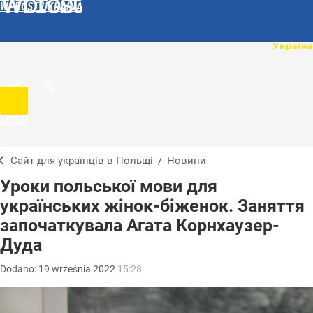
WPROST UKRAINA
UA
PL
MENU
Сайт для українців в Польщі
/
Новини
Уроки польської мови для
українських жінок-біженок. Заняття
започаткувала Агата Корнхаузер-
Дуда
Dodano:
19
września
2022
15:28