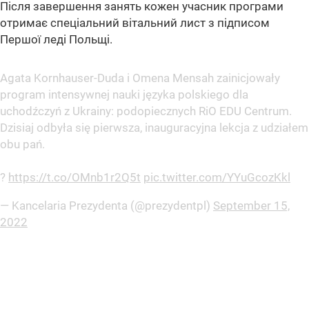
Після завершення занять кожен учасник програми
отримає спеціальний вітальний лист з підписом
Першої леді Польщі.
Agata Kornhauser-Duda i Omena Mensah zainicjowały
program intensywnej nauki języka polskiego dla
uchodźczyń z Ukrainy: podopiecznych RiO EDU Centrum.
Dzisiaj odbyła się pierwsza, inauguracyjna lekcja z udziałem
obu pań.
?️
https://t.co/OMnb1r2Q5t
pic.twitter.com/YYuGcozKkl
— Kancelaria Prezydenta (@prezydentpl)
September 15,
2022