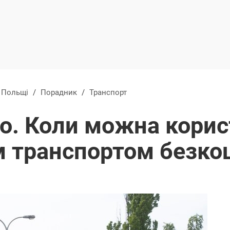
в Польщі
/
Порадник
/
Транспорт
то. Коли можна кори
 транспортом безко