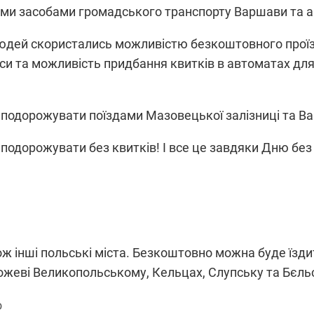
ими засобами громадського транспорту Варшави та 
людей скористались можливістю безкоштовного прої
и та можливість придбання квитків в автоматах для 
одорожувати поїздами Мазовецької залізниці та Вар
подорожувати без квитків! І все це завдяки Дню без
ож інші польські міста. Безкоштовно можна буде їздит
Гожеві Великопольському, Кельцах, Слупську та Бєль
o