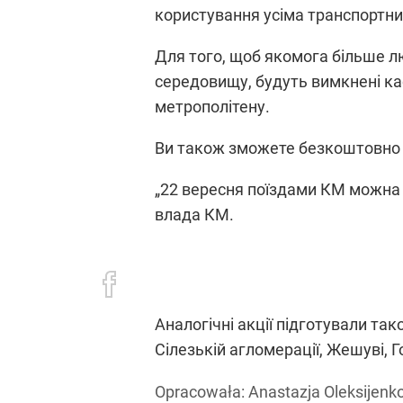
користування усіма транспортн
Для того, щоб якомога більше 
середовищу, будуть вимкнені кас
метрополітену.
Ви також зможете безкоштовно п
„22 вересня поїздами КМ можна 
влада КМ.
Аналогічні акції підготували так
Сілезькій агломерації, Жешуві, 
Opracowała:
Anastazja Oleksijenk