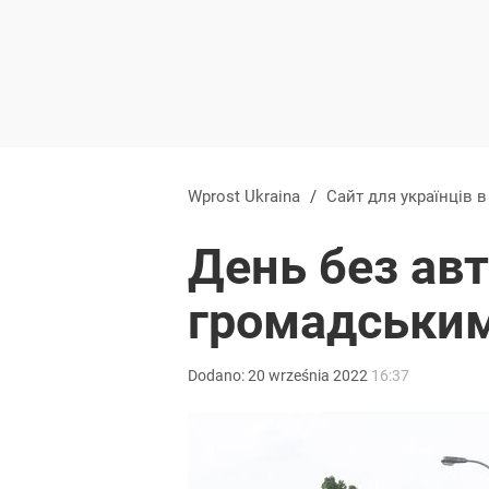
Wprost Ukraina
/
Сайт для українців 
День без ав
громадським
Dodano:
20
września
2022
16:37