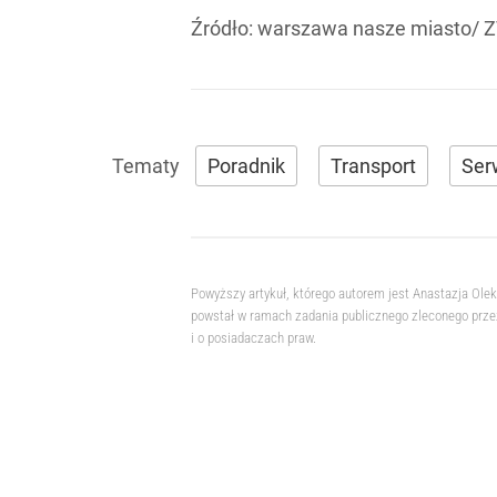
Źródło:
warszawa nasze miasto/ 
Poradnik
Transport
Ser
Powyższy artykuł, którego autorem jest Anastazja Ole
powstał w ramach zadania publicznego zleconego przez
i o posiadaczach praw.