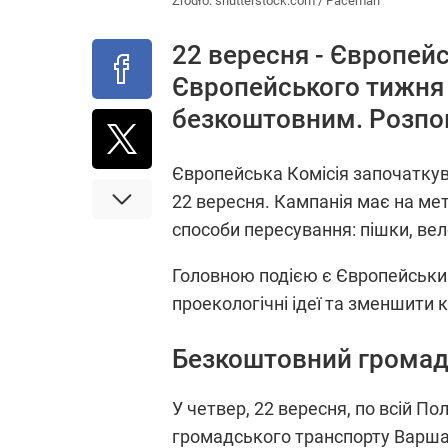
Źródło:
shutterstock.com / Paceman
22 вересня - Європей
Європейського тижня 
безкоштовним. Розпов
Європейська Комісія започаткув
22 вересня. Кампанія має на мет
способи пересування: пішки, ве
Головною подією є Європейський
проекологічні ідеї та зменшити 
Безкоштовний громадс
У четвер, 22 вересня, по всій 
громадського транспорту Варша