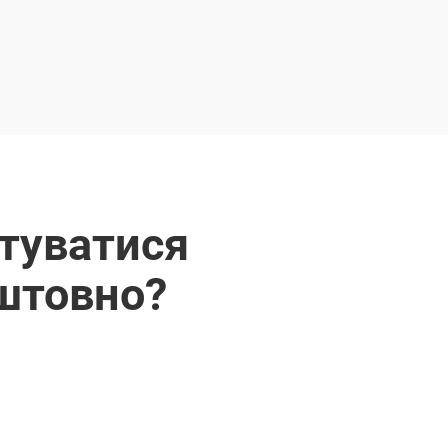
стуватися
штовно?