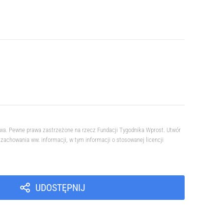
owa. Pewne prawa zastrzeżone na rzecz Fundacji Tygodnika Wprost. Utwór
achowania ww. informacji, w tym informacji o stosowanej licencji
UDOSTĘPNIJ