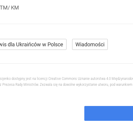
ZTM/ KM
wis dla Ukraińców w Polsce
Wiadomości
ksijenko dostępny jest na licencji Creative Commons Uznanie autorstwa 4.0 Międzynarod
 Prezesa Rady Ministrów. Zezwala się na dowolne wykorzystanie utworu, pod warunkiem z