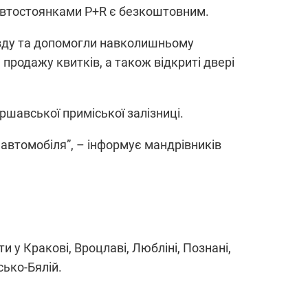
автостоянками P+R є безкоштовним.
зду та допомогли навколишньому
продажу квитків, а також відкриті двері
шавської приміської залізниці.
 автомобіля”, – інформує мандрівників
и у Кракові, Вроцлаві, Любліні, Познані,
сько-Бялій.