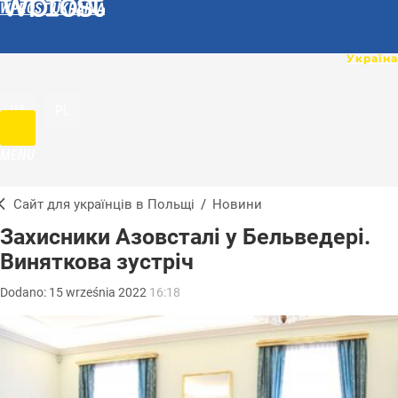
WPROST UKRAINA
UA
PL
MENU
Сайт для українців в Польщі
/
Новини
Захисники Азовсталі у Бельведері.
Виняткова зустріч
Dodano:
15
września
2022
16:18