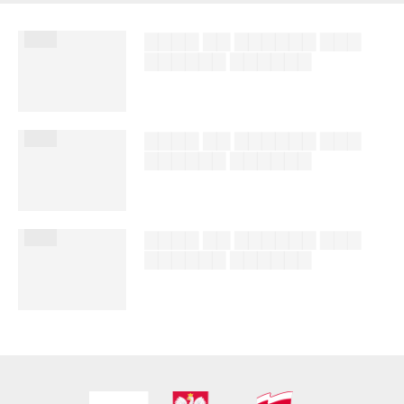
███
▇▇▇▇ ▇▇ ▇▇▇▇▇▇ ▇▇▇
▇▇▇▇▇▇ ▇▇▇▇▇▇
██████ ███
%author_lname
███
▇▇▇▇ ▇▇ ▇▇▇▇▇▇ ▇▇▇
▇▇▇▇▇▇ ▇▇▇▇▇▇
██████ ███
%author_lname
███
▇▇▇▇ ▇▇ ▇▇▇▇▇▇ ▇▇▇
▇▇▇▇▇▇ ▇▇▇▇▇▇
██████ ███
%author_lname