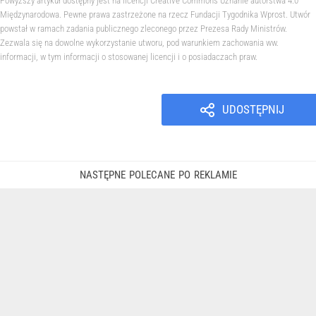
Powyższy artykuł dostępny jest na licencji Creative Commons Uznanie autorstwa 4.0
Międzynarodowa. Pewne prawa zastrzeżone na rzecz Fundacji Tygodnika Wprost. Utwór
powstał w ramach zadania publicznego zleconego przez Prezesa Rady Ministrów.
Zezwala się na dowolne wykorzystanie utworu, pod warunkiem zachowania ww.
informacji, w tym informacji o stosowanej licencji i o posiadaczach praw.
UDOSTĘPNIJ