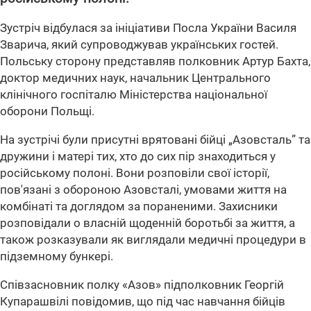
Зустріч відбулася за ініціативи Посла України Василя
Зварича, який супроводжував українських гостей.
Польську сторону представляв полковник Артур Бахта,
доктор медичних наук, начальник Центрального
клінічного госпіталю Міністерства національної
оборони Польщі.
На зустрічі були присутні врятовані бійці „Азовсталь” та
дружини і матері тих, хто до сих пір знаходиться у
російському полоні. Вони розповіли свої історії,
пов'язані з обороною Азовсталі, умовами життя на
комбінаті та доглядом за пораненими. Захисники
розповідали о власній щоденній боротьбі за життя, а
також розказували як виглядали медичні процедури в
підземному бункері.
Співзасновник полку «Азов» підполковник Георгій
Купарашвілі повідомив, що під час навчання бійців