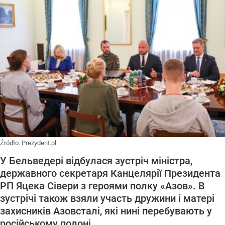
Źródło:
Prezydent.pl
У Бельведері відбулася зустріч міністра,
державного секретаря Канцелярії Президента
РП Яцека Сівери з героями полку «Азов». В
зустрічі також взяли участь дружини і матері
захисників Азовсталі, які нині перебувають у
російському полоні.