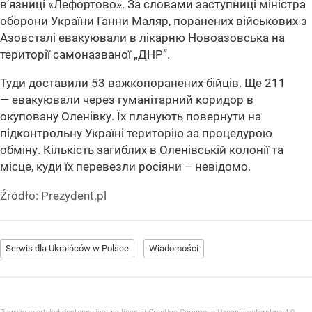
в’язниці «Лефортово». За словами заступниці міністра
оборони України Ганни Маляр, поранених військових з
Азовсталі
евакуювали в лікарню Новоазовська на
території самоназваної
„ДНР”
.
Туди доставили 53 важкопоранених бійців. Ще 211
— евакуювали через гуманітарний коридор в
окуповану Оленівку. Їх планують повернути на
підконтрольну Україні територію за процедурою
обміну. Кількість загиблих в Оленівській колонії та
місце, куди їх перевезли росіяни – невідомо.
Źródło:
Prezydent.pl
Serwis dla Ukraińców w Polsce
Wiadomości