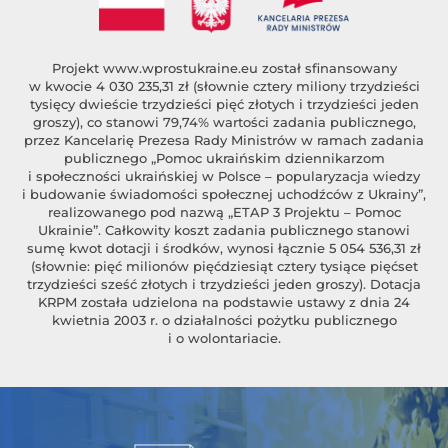
Projekt
www.wprostukraine.eu
został sfinansowany
w kwocie 4 030 235,31 zł (słownie cztery miliony trzydzieści
tysięcy dwieście trzydzieści pięć złotych i trzydzieści jeden
groszy), co stanowi 79,74% wartości zadania publicznego,
przez Kancelarię Prezesa Rady Ministrów w ramach zadania
publicznego „Pomoc ukraińskim dziennikarzom
i społeczności ukraińskiej w Polsce – popularyzacja wiedzy
i budowanie świadomości społecznej uchodźców z Ukrainy”,
realizowanego pod nazwą „ETAP 3 Projektu – Pomoc
Ukrainie”. Całkowity koszt zadania publicznego stanowi
sumę kwot dotacji i środków, wynosi łącznie 5 054 536,31 zł
(słownie: pięć milionów pięćdziesiąt cztery tysiące pięćset
trzydzieści sześć złotych i trzydzieści jeden groszy). Dotacja
KRPM została udzielona na podstawie ustawy z dnia 24
kwietnia 2003 r. o działalności pożytku publicznego
i o wolontariacie.