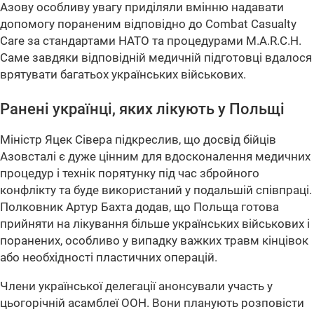
Азову особливу увагу приділяли вмінню надавати
допомогу пораненим відповідно до Combat Casualty
Care за стандартами НАТО та процедурами M.A.R.C.H.
Саме завдяки відповідній медичній підготовці вдалося
врятувати багатьох українських військових.
Ранені українці, яких лікують у Польщі
Міністр Яцек Сівера підкреслив, що досвід бійців
Азовсталі є дуже цінним для вдосконалення медичних
процедур і технік порятунку під час збройного
конфлікту та буде використаний у подальшій співпраці.
Полковник Артур Бахта додав, що Польща готова
прийняти на лікування більше українських військових і
поранених, особливо у випадку важких травм кінцівок
або необхідності пластичних операцій.
Члени української делегації анонсували участь у
цьогорічній асамблеї ООН. Вони планують розповісти