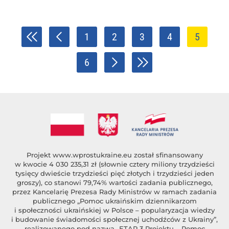
1
2
3
4
5
6
Projekt
www.wprostukraine.eu
został sfinansowany
w kwocie 4 030 235,31 zł (słownie cztery miliony trzydzieści
tysięcy dwieście trzydzieści pięć złotych i trzydzieści jeden
groszy), co stanowi 79,74% wartości zadania publicznego,
przez Kancelarię Prezesa Rady Ministrów w ramach zadania
publicznego „Pomoc ukraińskim dziennikarzom
i społeczności ukraińskiej w Polsce – popularyzacja wiedzy
i budowanie świadomości społecznej uchodźców z Ukrainy”,
realizowanego pod nazwą „ETAP 3 Projektu – Pomoc