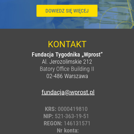
DOWIEDZ SIĘ WIĘCEJ
KONTAKT
Fundacja Tygodnika „Wprost”
Al. Jerozolimskie 212
Batory Office Building II
02-486
Warszawa
fundacja@wprost.pl
KRS:
0000419810
NIP:
521-363-19-51
REGON:
146131571
Nr konta: