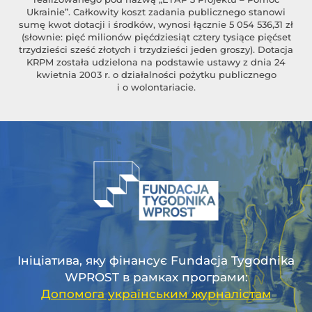
Ukrainie”. Całkowity koszt zadania publicznego stanowi
sumę kwot dotacji i środków, wynosi łącznie 5 054 536,31 zł
(słownie: pięć milionów pięćdziesiąt cztery tysiące pięćset
trzydzieści sześć złotych i trzydzieści jeden groszy). Dotacja
KRPM została udzielona na podstawie ustawy z dnia 24
kwietnia 2003 r. o działalności pożytku publicznego
i o wolontariacie.
Ініціатива, яку фінансує Fundacja Tygodnika
WPROST в рамках програми:
Допомога українським журналістам