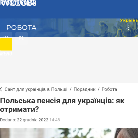
WPROST UKRAINA
РОБОТА
UA
PL
MENU
Сайт для українців в Польщі
/
Порадник
/
Робота
Польська пенсія для українців: як
отримати?
Dodano:
22
grudnia
2022
14:48