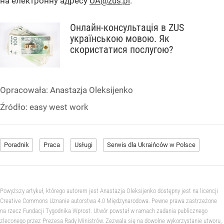
на електронну адресу
UA@zus.pl
.
Онлайн-консультація в ZUS
українською мовою. Як
скористатися послугою?
Opracowała:
Anastazja Oleksijenko
Źródło:
easy west work
Poradnik
Praca
Usługi
Serwis dla Ukraińców w Polsce
Powyższy artykuł, którego autorem jest Anastazja Oleksijenko dostępny jest na licencji
Creative Commons Uznanie autorstwa 4.0 Międzynarodowa. Pewne prawa zastrzeżone
na rzecz Fundacji Tygodnika Wprost. Utwór powstał w ramach zadania publicznego
zleconego przez Prezesa Rady Ministrów. Zezwala się na dowolne wykorzystanie utworu,