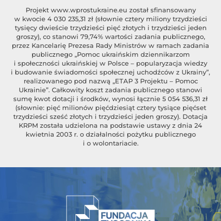
Projekt
www.wprostukraine.eu
został sfinansowany
w kwocie 4 030 235,31 zł (słownie cztery miliony trzydzieści
tysięcy dwieście trzydzieści pięć złotych i trzydzieści jeden
groszy), co stanowi 79,74% wartości zadania publicznego,
przez Kancelarię Prezesa Rady Ministrów w ramach zadania
publicznego „Pomoc ukraińskim dziennikarzom
i społeczności ukraińskiej w Polsce – popularyzacja wiedzy
i budowanie świadomości społecznej uchodźców z Ukrainy”,
realizowanego pod nazwą „ETAP 3 Projektu – Pomoc
Ukrainie”. Całkowity koszt zadania publicznego stanowi
sumę kwot dotacji i środków, wynosi łącznie 5 054 536,31 zł
(słownie: pięć milionów pięćdziesiąt cztery tysiące pięćset
trzydzieści sześć złotych i trzydzieści jeden groszy). Dotacja
KRPM została udzielona na podstawie ustawy z dnia 24
kwietnia 2003 r. o działalności pożytku publicznego
i o wolontariacie.