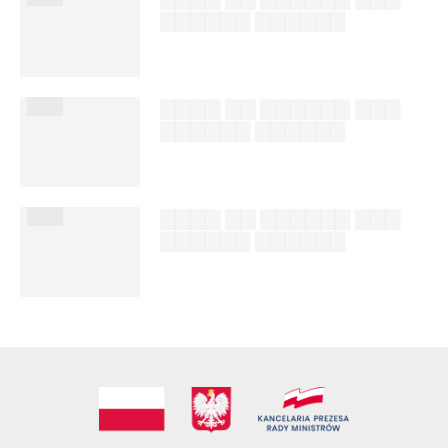
▇▇▇▇▇▇ ▇▇▇▇▇▇
██████ ███
%author_lname
███
▇▇▇▇ ▇▇ ▇▇▇▇▇▇ ▇▇▇
▇▇▇▇▇▇ ▇▇▇▇▇▇
██████ ███
%author_lname
███
▇▇▇▇ ▇▇ ▇▇▇▇▇▇ ▇▇▇
▇▇▇▇▇▇ ▇▇▇▇▇▇
██████ ███
%author_lname