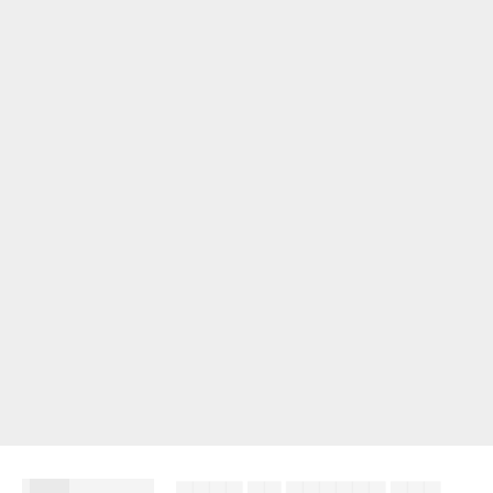
███
▇▇▇▇ ▇▇ ▇▇▇▇▇▇ ▇▇▇