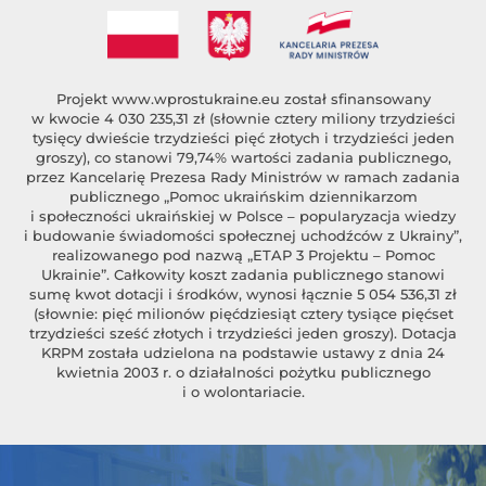
Projekt
www.wprostukraine.eu
został sfinansowany
w kwocie 4 030 235,31 zł (słownie cztery miliony trzydzieści
tysięcy dwieście trzydzieści pięć złotych i trzydzieści jeden
groszy), co stanowi 79,74% wartości zadania publicznego,
przez Kancelarię Prezesa Rady Ministrów w ramach zadania
publicznego „Pomoc ukraińskim dziennikarzom
i społeczności ukraińskiej w Polsce – popularyzacja wiedzy
i budowanie świadomości społecznej uchodźców z Ukrainy”,
realizowanego pod nazwą „ETAP 3 Projektu – Pomoc
Ukrainie”. Całkowity koszt zadania publicznego stanowi
sumę kwot dotacji i środków, wynosi łącznie 5 054 536,31 zł
(słownie: pięć milionów pięćdziesiąt cztery tysiące pięćset
trzydzieści sześć złotych i trzydzieści jeden groszy). Dotacja
KRPM została udzielona na podstawie ustawy z dnia 24
kwietnia 2003 r. o działalności pożytku publicznego
i o wolontariacie.