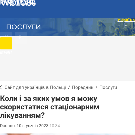
WPROST UKRAINA
ПОСЛУГИ
UA
PL
MENU
Сайт для українців в Польщі
/
Порадник
/
Послуги
Коли і за яких умов я можу
скористатися стаціонарним
лікуванням?
Dodano:
10
stycznia
2023
10:34