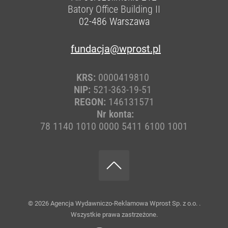
Batory Office Building II
02-486
Warszawa
fundacja@wprost.pl
KRS:
0000419810
NIP:
521-363-19-51
REGON:
146131571
Nr konta:
78 1140 1010 0000 5411 6100 1001
© 2026
Agencja Wydawniczo-Reklamowa Wprost Sp. z o.o.
.
Wszystkie prawa zastrzeżone.