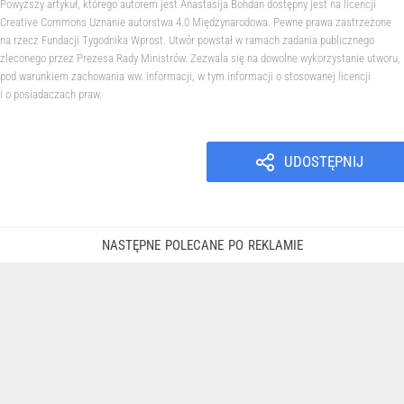
Powyższy artykuł, którego autorem jest Anastasija Bohdan dostępny jest na licencji
Creative Commons Uznanie autorstwa 4.0 Międzynarodowa. Pewne prawa zastrzeżone
na rzecz Fundacji Tygodnika Wprost. Utwór powstał w ramach zadania publicznego
zleconego przez Prezesa Rady Ministrów. Zezwala się na dowolne wykorzystanie utworu,
pod warunkiem zachowania ww. informacji, w tym informacji o stosowanej licencji
i o posiadaczach praw.
UDOSTĘPNIJ