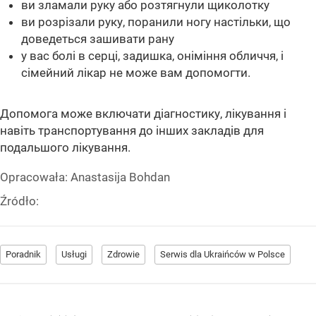
ви зламали руку або розтягнули щиколотку
ви розрізали руку, поранили ногу настільки, що
доведеться зашивати рану
у вас болі в серці, задишка, оніміння обличчя, і
сімейний лікар не може вам допомогти.
Допомога може включати діагностику, лікування і
навіть транспортування до інших закладів для
подальшого лікування.
Opracowała:
Anastasija Bohdan
Źródło:
Poradnik
Usługi
Zdrowie
Serwis dla Ukraińców w Polsce