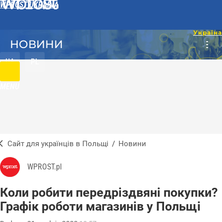
WPROST UKRAINA
НОВИНИ
UA
PL
MENU
Сайт для українців в Польщі
/
Новини
WPROST.pl
Коли робити передріздвяні покупки?
Графік роботи магазинів у Польщі