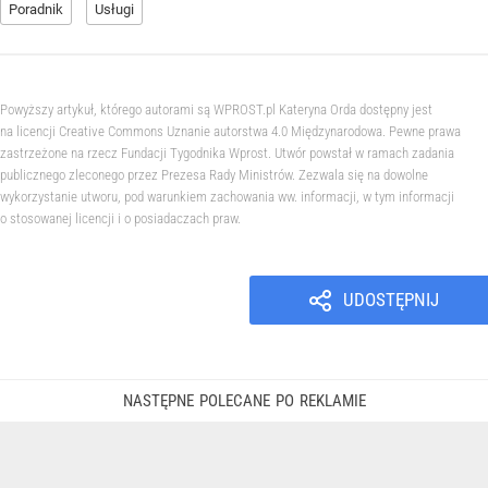
Poradnik
Usługi
Powyższy artykuł, którego autorami są WPROST.pl Kateryna Orda dostępny jest
na licencji Creative Commons Uznanie autorstwa 4.0 Międzynarodowa. Pewne prawa
zastrzeżone na rzecz Fundacji Tygodnika Wprost. Utwór powstał w ramach zadania
publicznego zleconego przez Prezesa Rady Ministrów. Zezwala się na dowolne
wykorzystanie utworu, pod warunkiem zachowania ww. informacji, w tym informacji
o stosowanej licencji i o posiadaczach praw.
UDOSTĘPNIJ