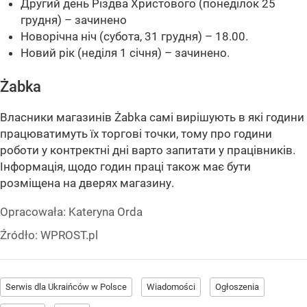
Другий день Різдва Христового (понеділок 25
грудня) – зачинено
Новорічна ніч (субота, 31 грудня) – 18.00.
Новий рік (неділя 1 січня) – зачинено.
Żabka
Власники магазинів Żabka самі вирішують в які години
працюватимуть їх торгові точки, тому про години
роботи у контректні дні варто запитати у працівників.
Інформація, щодо годин праці також має бути
розміщена на дверях магазину.
Opracowała:
Kateryna Orda
Źródło:
WPROST.pl
Serwis dla Ukraińców w Polsce
Wiadomości
Ogłoszenia