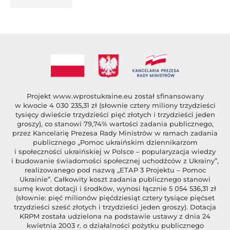
%author_lname
Projekt
www.wprostukraine.eu
został sfinansowany
w kwocie 4 030 235,31 zł (słownie cztery miliony trzydzieści
tysięcy dwieście trzydzieści pięć złotych i trzydzieści jeden
groszy), co stanowi 79,74% wartości zadania publicznego,
przez Kancelarię Prezesa Rady Ministrów w ramach zadania
publicznego „Pomoc ukraińskim dziennikarzom
i społeczności ukraińskiej w Polsce – popularyzacja wiedzy
i budowanie świadomości społecznej uchodźców z Ukrainy”,
realizowanego pod nazwą „ETAP 3 Projektu – Pomoc
Ukrainie”. Całkowity koszt zadania publicznego stanowi
sumę kwot dotacji i środków, wynosi łącznie 5 054 536,31 zł
(słownie: pięć milionów pięćdziesiąt cztery tysiące pięćset
trzydzieści sześć złotych i trzydzieści jeden groszy). Dotacja
KRPM została udzielona na podstawie ustawy z dnia 24
kwietnia 2003 r. o działalności pożytku publicznego