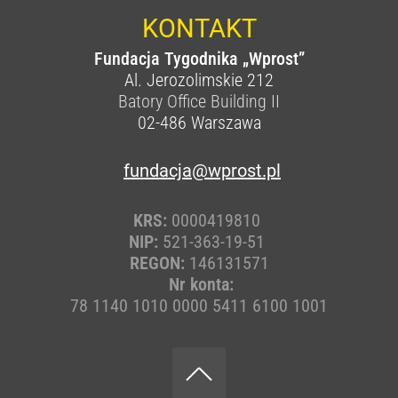
KONTAKT
Fundacja Tygodnika „Wprost”
Al. Jerozolimskie 212
Batory Office Building II
02-486
Warszawa
fundacja@wprost.pl
KRS:
0000419810
NIP:
521-363-19-51
REGON:
146131571
Nr konta:
78 1140 1010 0000 5411 6100 1001