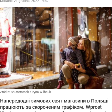
Dodano:
21
grudnia
2022
19:57
Źródło:
Shutterstock
/
Iryna Wilhauk
Напередодні зимових свят магазини в Польщі
працюють за скороченим графіком. Wprost