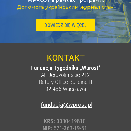
WPROST в рамках програми:
Допомога українським журналістам
DOWIEDZ SIĘ WIĘCEJ
KONTAKT
Fundacja Tygodnika „Wprost”
Al. Jerozolimskie 212
Batory Office Building II
02-486
Warszawa
fundacja@wprost.pl
KRS:
0000419810
NIP:
521-363-19-51