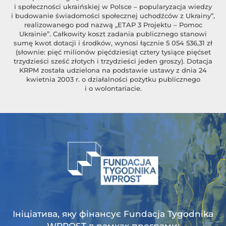
i społeczności ukraińskiej w Polsce – popularyzacja wiedzy
i budowanie świadomości społecznej uchodźców z Ukrainy”,
realizowanego pod nazwą „ETAP 3 Projektu – Pomoc
Ukrainie”. Całkowity koszt zadania publicznego stanowi
sumę kwot dotacji i środków, wynosi łącznie 5 054 536,31 zł
(słownie: pięć milionów pięćdziesiąt cztery tysiące pięćset
trzydzieści sześć złotych i trzydzieści jeden groszy). Dotacja
KRPM została udzielona na podstawie ustawy z dnia 24
kwietnia 2003 r. o działalności pożytku publicznego
i o wolontariacie.
Ініціатива, яку фінансує Fundacja Tygodnika