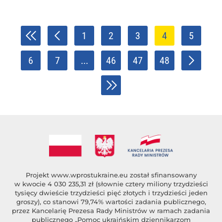
1
2
3
4
5
6
7
...
46
47
48
Projekt
www.wprostukraine.eu
został sfinansowany
w kwocie 4 030 235,31 zł (słownie cztery miliony trzydzieści
tysięcy dwieście trzydzieści pięć złotych i trzydzieści jeden
groszy), co stanowi 79,74% wartości zadania publicznego,
przez Kancelarię Prezesa Rady Ministrów w ramach zadania
publicznego „Pomoc ukraińskim dziennikarzom