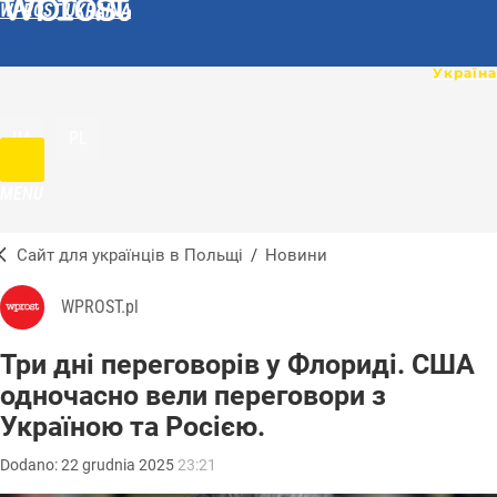
WPROST UKRAINA
UA
PL
MENU
Сайт для українців в Польщі
/
Новини
WPROST.pl
Три дні переговорів у Флориді. США
одночасно вели переговори з
Україною та Росією.
Dodano:
22
grudnia
2025
23:21