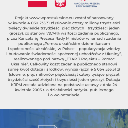
Projekt
www.wprostukraine.eu
został sfinansowany
w kwocie 4 030 235,31 zł (słownie cztery miliony trzydzieści
tysięcy dwieście trzydzieści pięć złotych i trzydzieści jeden
groszy), co stanowi 79,74% wartości zadania publicznego,
przez Kancelarię Prezesa Rady Ministrów w ramach zadania
publicznego „Pomoc ukraińskim dziennikarzom
i społeczności ukraińskiej w Polsce – popularyzacja wiedzy
i budowanie świadomości społecznej uchodźców z Ukrainy”,
realizowanego pod nazwą „ETAP 3 Projektu – Pomoc
Ukrainie”. Całkowity koszt zadania publicznego stanowi
sumę kwot dotacji i środków, wynosi łącznie 5 054 536,31 zł
(słownie: pięć milionów pięćdziesiąt cztery tysiące pięćset
trzydzieści sześć złotych i trzydzieści jeden groszy). Dotacja
KRPM została udzielona na podstawie ustawy z dnia 24
kwietnia 2003 r. o działalności pożytku publicznego
i o wolontariacie.