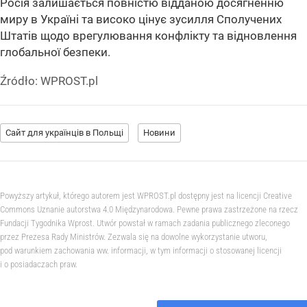
Росія залишається повністю відданою досягненню
миру в Україні та високо цінує зусилля Сполучених
Штатів щодо врегулювання конфлікту та відновлення
глобальної безпеки.
Źródło:
WPROST.pl
Сайт для українців в Польщі
Новини
Powyższy artykuł, którego autorem jest WPROST.pl dostępny jest na licencji Creative
Commons Uznanie autorstwa 4.0 Międzynarodowa. Pewne prawa zastrzeżone na rzecz
Fundacji Tygodnika Wprost. Utwór powstał w ramach zadania publicznego zleconego
przez Prezesa Rady Ministrów. Zezwala się na dowolne wykorzystanie utworu,
pod warunkiem zachowania ww. informacji, w tym informacji o stosowanej licencji
i o posiadaczach praw.