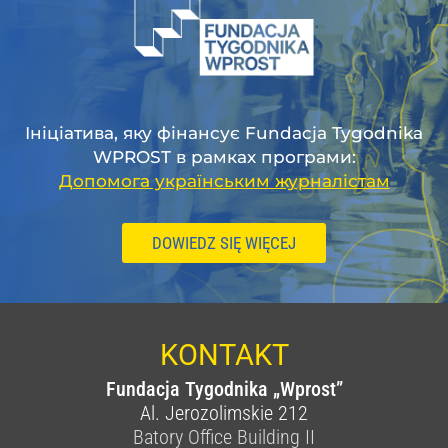
Ініціатива, яку фінансує Fundacja Tygodnika
WPROST в рамках програми:
Допомога українським журналістам
DOWIEDZ SIĘ WIĘCEJ
KONTAKT
Fundacja Tygodnika „Wprost”
Al. Jerozolimskie 212
Batory Office Building II