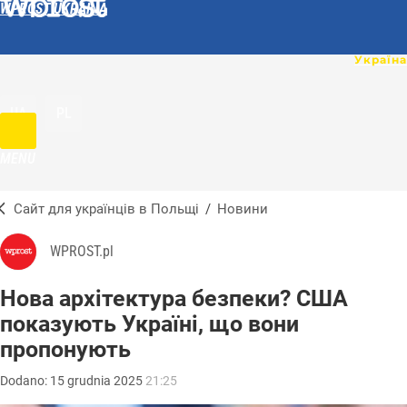
WPROST UKRAINA
UA
PL
MENU
Сайт для українців в Польщі
/
Новини
WPROST.pl
Нова архітектура безпеки? США
показують Україні, що вони
пропонують
Dodano:
15
grudnia
2025
21:25