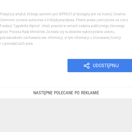
Powyższy artykuł, którego autorem jest WPROST.pl dostępny jest na licencji Creative
Commons Uznanie autorstwa 4.0 Międzynarodowa. Pewne prawa zastrzeżone na rzecz
Fundacji Tygodnika Wprost. Utwór powstał w ramach zadania publicznego zleconego
przez Prezesa Rady Ministrów. Zezwala się na dowolne wykorzystanie utworu,
pod warunkiem zachowania ww. informacji, w tym informacji o stosowanej licencji
i o posiadaczach praw.
UDOSTĘPNIJ