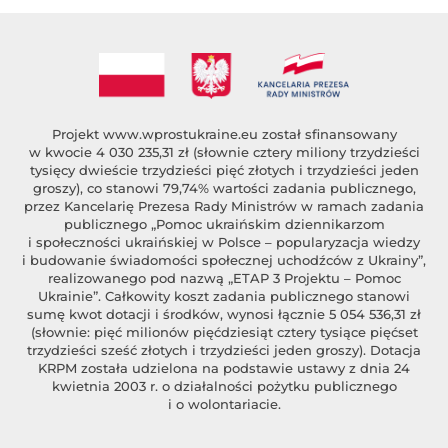
Projekt
www.wprostukraine.eu
został sfinansowany
w kwocie 4 030 235,31 zł (słownie cztery miliony trzydzieści
tysięcy dwieście trzydzieści pięć złotych i trzydzieści jeden
groszy), co stanowi 79,74% wartości zadania publicznego,
przez Kancelarię Prezesa Rady Ministrów w ramach zadania
publicznego „Pomoc ukraińskim dziennikarzom
i społeczności ukraińskiej w Polsce – popularyzacja wiedzy
i budowanie świadomości społecznej uchodźców z Ukrainy”,
realizowanego pod nazwą „ETAP 3 Projektu – Pomoc
Ukrainie”. Całkowity koszt zadania publicznego stanowi
sumę kwot dotacji i środków, wynosi łącznie 5 054 536,31 zł
(słownie: pięć milionów pięćdziesiąt cztery tysiące pięćset
trzydzieści sześć złotych i trzydzieści jeden groszy). Dotacja
KRPM została udzielona na podstawie ustawy z dnia 24
kwietnia 2003 r. o działalności pożytku publicznego
i o wolontariacie.