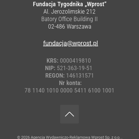
Fundacja Tygodnika „Wprost”
Al. Jerozolimskie 212
Batory Office Building II
02-486
Warszawa
fundacja@wprost.pl
KRS:
0000419810
NIP:
521-363-19-51
REGON:
146131571
Nr konta:
78 1140 1010 0000 5411 6100 1001
© 2026
Agencja Wydawniczo-Reklamowa Wprost Sp. z o.o.
.