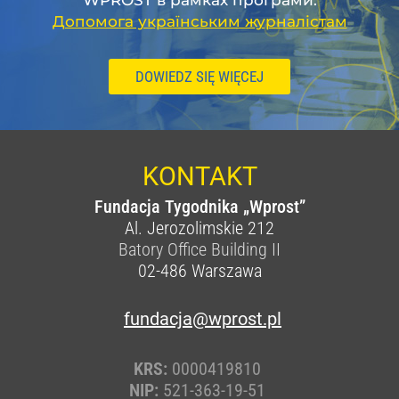
WPROST в рамках програми:
Допомога українським журналістам
DOWIEDZ SIĘ WIĘCEJ
KONTAKT
Fundacja Tygodnika „Wprost”
Al. Jerozolimskie 212
Batory Office Building II
02-486
Warszawa
fundacja@wprost.pl
KRS:
0000419810
NIP:
521-363-19-51