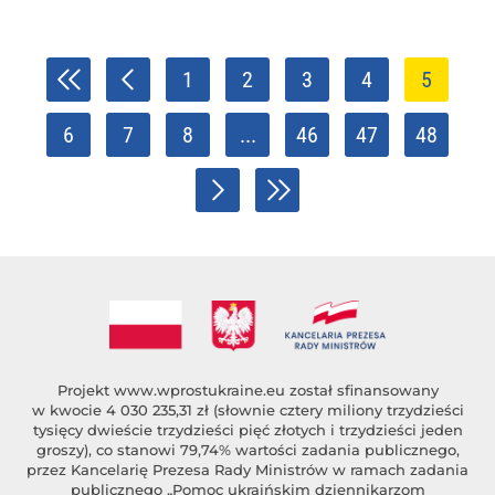
1
2
3
4
5
6
7
8
...
46
47
48
Projekt
www.wprostukraine.eu
został sfinansowany
w kwocie 4 030 235,31 zł (słownie cztery miliony trzydzieści
tysięcy dwieście trzydzieści pięć złotych i trzydzieści jeden
groszy), co stanowi 79,74% wartości zadania publicznego,
przez Kancelarię Prezesa Rady Ministrów w ramach zadania
publicznego „Pomoc ukraińskim dziennikarzom