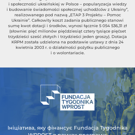
i społeczności ukraińskiej w Polsce – popularyzacja wiedzy
i budowanie świadomości społecznej uchodźców z Ukrainy”,
realizowanego pod nazwą „ETAP 3 Projektu – Pomoc
Ukrainie”. Całkowity koszt zadania publicznego stanowi
sumę kwot dotacji i środków, wynosi łącznie 5 054 536,31 zł
(słownie: pięć milionów pięćdziesiąt cztery tysiące pięćset
trzydzieści sześć złotych i trzydzieści jeden groszy). Dotacja
KRPM została udzielona na podstawie ustawy z dnia 24
kwietnia 2003 r. o działalności pożytku publicznego
i o wolontariacie.
Ініціатива, яку фінансує Fundacja Tygodnika