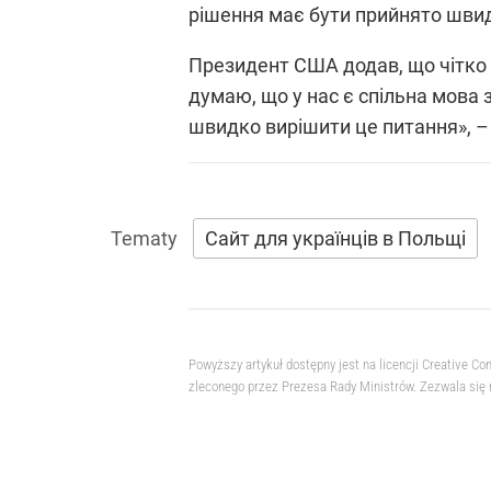
рішення має бути прийнято швид
Президент США додав, що чітко в
думаю, що у нас є спільна мова 
швидко вирішити це питання», –
Сайт для українців в Польщі
Powyższy artykuł dostępny jest na licencji Creative
zleconego przez Prezesa Rady Ministrów. Zezwala się 