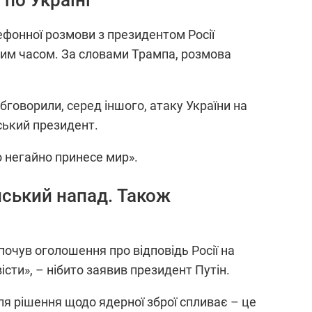
 по Україні
фонної розмови з президентом Росії
ким часом. За словами Трампа, розмова
обговорили, серед іншого, атаку України на
нський президент.
о негайно принесе мир».
нський напад. Також
очув оголошення про відповідь Росії на
істи», – нібито заявив президент Путін.
ля рішення щодо ядерної зброї спливає – це