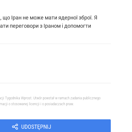
 що Іран не може мати ядерної зброї. Я
чати переговори з Іраном і допомогти
acji Tygodnika Wprost. Utwór powstał w ramach zadania publicznego
cji o stosowanej licencji i o posiadaczach praw.
UDOSTĘPNIJ