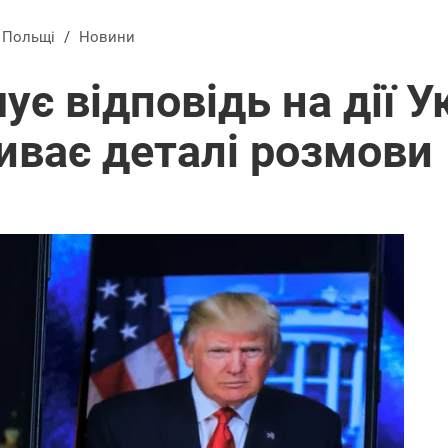
в Польщі
/
Новини
ує відповідь на дії У
иває деталі розмови