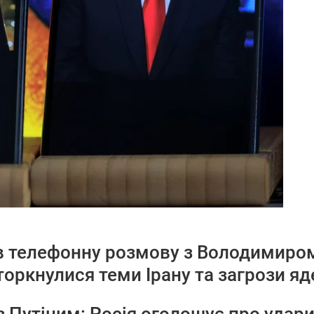
 телефонну розмову з Володимиром 
торкнулися теми Ірану та загрози яд