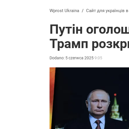
Wprost Ukraina
/
Сайт для українців 
Путін оголош
Трамп розкр
Dodano:
5
czerwca
2025
9:05