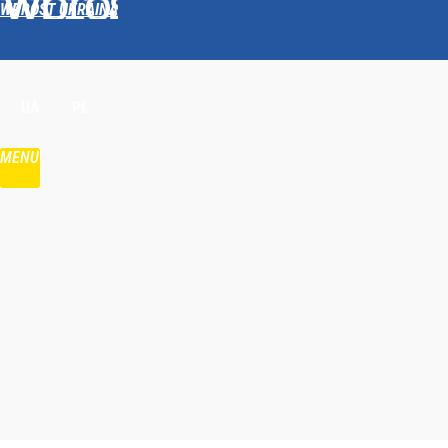
WPROST UKRAINA
Udostępnij
UA
PL
MENU