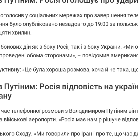
 Путіним: Росія оголошує про удари
голосив у соціальних мережах про завершення теле
я було опубліковано незадовго до 19:00 за польсь
цяти хвилин.
йових дій як з боку Росії, так і з боку України. «Ми 
ії, проведені обома сторонами», – повідомив америка
ктивну: «Це була хороша розмова, хоча й не така, щ
 Путіним: Росія відповість на украї
ану
 час телефонної розмови з Володимиром Путіним він п
 військові аеропорти. «Росія має намір рішуче відпов
ого Сходу. «Ми говорили про Іран і про те, що час д