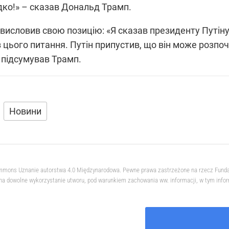
ко!» – сказав Дональд Трамп.
исловив свою позицію: «Я сказав президенту Путіну,
з цього питання. Путін припустив, що він може розпо
 підсумував Трамп.
Новини
 Commons Uznanie autorstwa 4.0 Międzynarodowa. Pewne prawa zastrzeżone na rzecz Fund
na dowolne wykorzystanie utworu, pod warunkiem zachowania ww. informacji, w tym informa