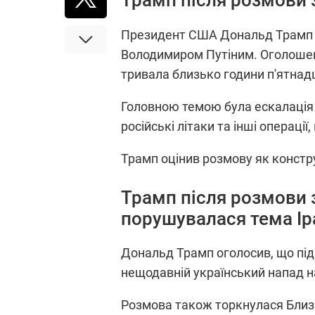
Трамп після розмови з
Президент США Дональд Трамп о
Володимиром Путіним. Оголошенн
тривала близько години п'ятнад
Головною темою була ескалація бо
російські літаки та інші операц
Трамп оцінив розмову як констру
Трамп після розмови з
порушувалася тема Ір
Дональд Трамп оголосив, що під
нещодавній український напад на
Розмова також торкнулася Близьк