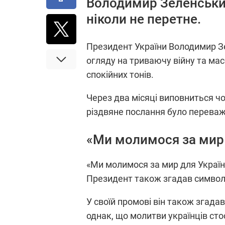
Володимир Зеленський 
ніколи не перетне.
Президент України Володимир Зе
огляду на триваючу війну та мас
спокійних тонів.
Через два місяці виповниться чо
різдвяне послання було переважа
«Ми молимося за мир 
«Ми молимося за мир для України
Президент також згадав символіз
У своїй промові він також згада
однак, що молитви українців ст