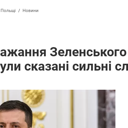
в Польщі
/
Новини
бажання Зеленського 
Були сказані сильні с