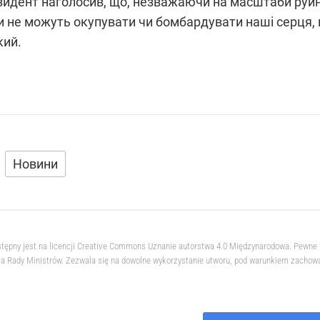
идент наголосив, що, незважаючи на масштаби руйну
 не можуть окупувати чи бомбардувати наші серця, н
кий.
Новини
stępny jest na licencji Creative Commons Uznanie autorstwa 4.0 Międzynarodowa. Pewne 
 Rady Ministrów. Zezwala się na dowolne wykorzystanie utworu, pod warunkiem zachowani