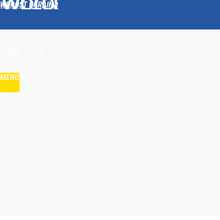
WPROST UKRAINA
Udostępnij
UA
PL
MENU