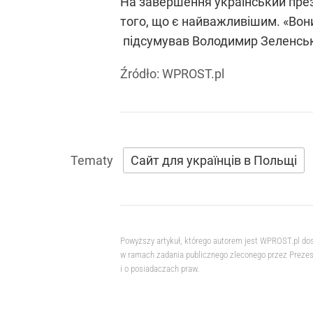
На завершення український през
того, що є найважливішим. «Вони
підсумував Володимир Зеленсь
Źródło:
WPROST.pl
Сайт для українців в Польщі
Powyższy artykuł, którego autorem jest WPROST.pl do
w ramach zadania publicznego zleconego przez Prezesa
i o posiadaczach praw.