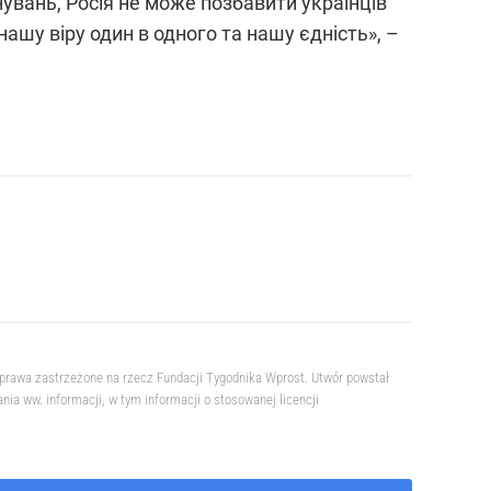
вань, Росія не може позбавити українців
ашу віру один в одного та нашу єдність», –
prawa zastrzeżone na rzecz Fundacji Tygodnika Wprost. Utwór powstał
a ww. informacji, w tym informacji o stosowanej licencji