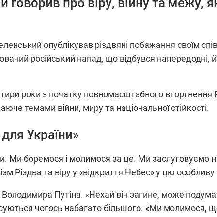
говорив про віру, війну та межу, як
ленський опублікував різдвяні побажання своїм спів
ований російський напад, що відбувся напередодні, 
тири роки з початку повномасштабного вторгнення Ро
юче темами війни, миру та національної стійкості.
для України»
. Ми боремося і молимося за це. Ми заслуговуємо на
м Різдва та віру у «відкриття Небес» у цю особливу 
в Володимира Путіна. «Нехай він загине, може подумат
осуються чогось набагато більшого. «Ми молимося, щ