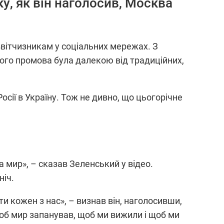
у, як він наголосив, Москва
вітчизникам у соціальних мережах. З
його промова була далекою від традиційних,
сії в Україну. Тож не дивно, що цьогорічне
 мир», – сказав Зеленський у відео.
ніч.
и кожен з нас», – визнав він, наголосивши,
об мир запанував, щоб ми вижили і щоб ми