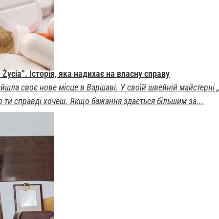
Życia”. Історія, яка надихає на власну справу
йшла своє нове місце в Варшаві. У своїй швейній майстерні „S
го ти справді хочеш. Якщо бажання здається більшим за...