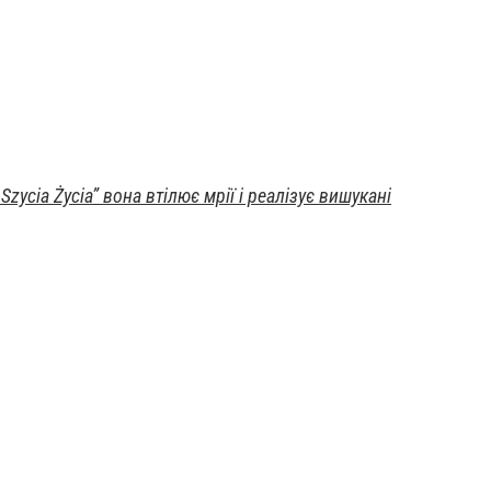
zycia Życia” вона втілює мрії і реалізує вишукані