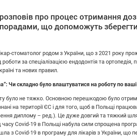
 розповів про процес отримання доз
 порадами, що допоможуть зберегт
кар-стоматолог родом з України, що з 2021 року про
д роботи за спеціалізацією ендодонтія та ортопедія, 
країні та нових правил.
na”
: Чи складно було влаштуватися на роботу по ваші
у було не тяжко. Основною перешкодою було отриман
знані на території ЄС і для того, щоб в Польщі працю
ення диплому – ред.). Це дуже довгий та тяжкий шля
часу Covid-19 в Польщі набула сили спрощена програ
а з Covid-19 в програму для лікарів з України, що пе