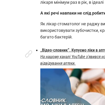
лікаря мінімум раз в рік, в ідеал
А які речі навпаки не слід робит
Як лікар стоматолог не раджу в
використовувати зубочистки, кр
багато бактерій.
„Відео-словник”. Купуємо ліки в апт
На нашому каналі YouTube з'явився но
відвідування аптеки.