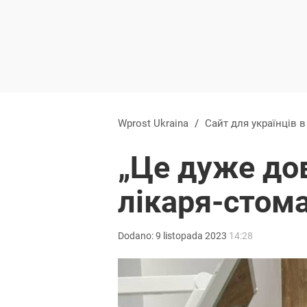
Wprost Ukraina
/
Сайт для українців 
„Це дуже дов
лікаря-стома
Dodano:
9
listopada
2023
14:28