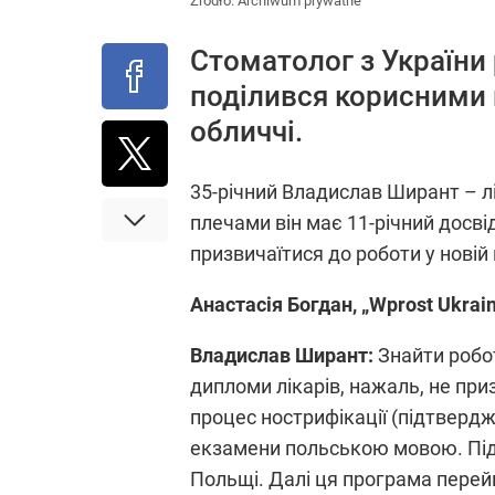
Źródło:
Archiwum prywatne
Стоматолог з України
поділився корисними
обличчі.
35-річний Владислав Ширант – лі
плечами він має 11-річний досві
призвичаїтися до роботи у новій 
Анастасія Богдан,
„Wprost Ukrai
Владислав Ширант:
Знайти робот
дипломи лікарів, нажаль, не при
процес нострифікації (підтвердж
екзамени польською мовою. Під 
Польщі. Далі ця програма перейшл