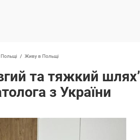
в Польщі
/
Живу в Польщі
гий та тяжкий шлях”.
толога з України