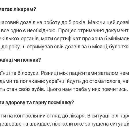
магає лікарям?
асовий дозвіл на роботу до 5 років. Маючи цей дозві
а все одно є необхідною. Процес отримання документу
екількох органів, мати сертифікат про хоча б мінімал
 до року. Я отримував свій дозвіл за 6 місяці, було т
раїнці чи поляки?
раїнці та білоруси. Різниці між пацієнтами загалом нем
ьми та поляками: українці йдуть до стоматолога, ча
ь стан своїх зубів. Цього нам треба у них повчитись.
и здорову та гарну посмішку?
и на контрольний огляд до лікаря. В ситуації з лік
 дешевше та швидше, ніж коли вже запущена ситуація