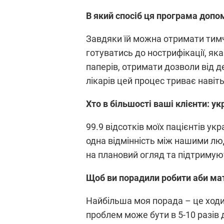
В який спосіб ця програма допо
Завдяки їй можна отримати тимч
готуватись до нострифікації, як
паперів, отримати дозволи від д
лікарів цей процес триває навіть
Хто в більшості ваші клієнти: ук
99.9 відсотків моїх пацієнтів ук
одна відмінність між нашими люд
на плановий огляд та підтримуют
Щоб ви порадили робити аби мат
Найбільша моя порада – це ходит
проблем може бути в 5-10 разів