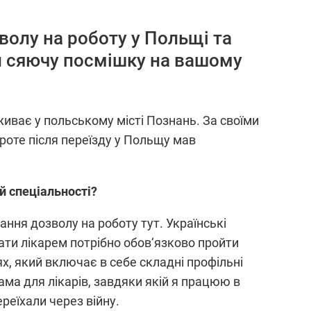
волу на роботу у Польщі та
и сяючу посмішку на вашому
живає у польському місті Познань. За своїми
проте після переїзду у Польщу мав
й спеціальності?
ня дозволу на роботу тут. Українські
вати лікарем потрібно обов‘язково пройти
х, який включає в себе складні профільні
ма для лікарів, завдяки якій я працюю в
реїхали через війну.