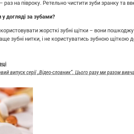
і – раз на півроку. Ретельно чистити зуби зранку та вв
и у догляді за зубами?
икористовувати жорсткі зубні щітки – вони пошкоджу
аще зубні нитки, і не користуватись зубною щіткою д
еці
вий випуск серії „Відео-словник”. Цього разу ми разом вивчаєм