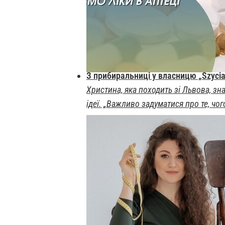
З прибиральниці у власницю „Szycia 
Христина, яка походить зі Львова, зна
ідеї. „Важливо задуматися про те, чо