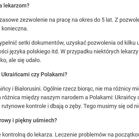
a lekarzom?
asowe zezwolenie na pracę na okres do 5 lat. Z pozwo
st konieczna.
 wypełnić setki dokumentów, uzyskać pozwolenia od kilku
ści języka polskiego itd. W przypadku niektórych lekarz
o, ale się udało.
? Ukraińcami czy Polakami?
ińcy i Białorusini. Ogólnie rzecz biorąc, nie ma różnicy
a różnica między naszym narodem a Polakami: Ukraińcy c
rutynowe kontrole i dbają o zęby. Tego musimy się od n
drowy i piękny uśmiech?
tę kontrolną do lekarza. Leczenie problemów na początk