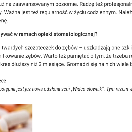
est już na zaawansowanym poziomie. Radzę też profesjonal
ęcy. Ważna jest też regularność w życiu codziennym. Nal
enę.
nywać w ramach opieki stomatologicznej?
twardych szczoteczek do zębów – uszkadzają one szkli
nitkowanie zębów. Warto też pamiętać o tym, że trzeba 
es dłuższy niż 3 miesiące. Gromadzi się na nich wiele b
ece
stępna jest już nowa odsłona serii „Wideo-słownik”. Tym razem w