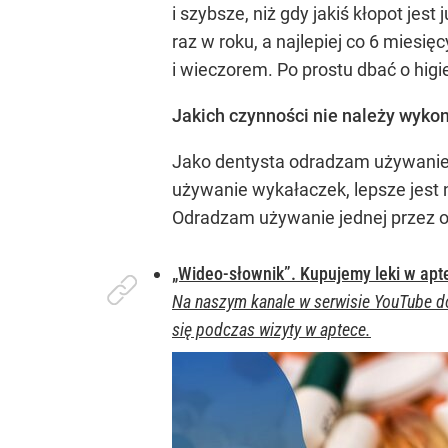
i szybsze, niż gdy jakiś kłopot j
raz w roku, a najlepiej co 6 miesi
i wieczorem. Po prostu dbać o higi
Jakich czynności nie należy wyko
Jako dentysta odradzam używanie 
używanie wykałaczek, lepsze jest 
Odradzam używanie jednej przez okr
„Wideo-słownik”. Kupujemy leki w apt
Na naszym kanale w serwisie YouTube do
się podczas wizyty w aptece.