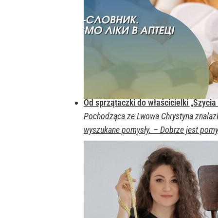
Od sprzątaczki do właścicielki „Szycia 
Pochodząca ze Lwowa Chrystyna znalazła 
wyszukane pomysły. – Dobrze jest pomyś