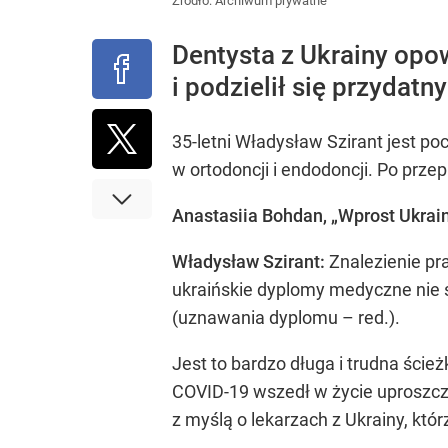
Źródło:
Archiwum prywatne
Dentysta z Ukrainy opo
i podzielił się przyda
35-letni Władysław Szirant jest p
w ortodoncji i endodoncji. Po prz
Anastasiia Bohdan, „Wprost Ukrain
Władysław Szirant:
Znalezienie pr
ukraińskie dyplomy medyczne nie s
(uznawania dyplomu – red.).
Jest to bardzo długa i trudna ści
COVID-19 wszedł w życie uproszczo
z myślą o lekarzach z Ukrainy, kt