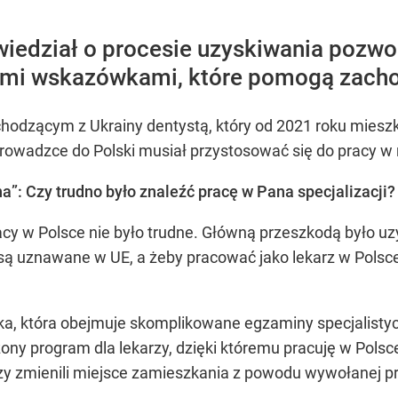
wiedział o procesie uzyskiwania pozwo
tnymi wskazówkami, które pomogą zach
ochodzącym z Ukrainy dentystą, który od 2021 roku mies
eprowadzce do Polski musiał przystosować się do pracy 
a”: Czy trudno było znaleźć pracę w Pana specjalizacji?
acy w Polsce nie było trudne. Główną przeszkodą było uz
ą uznawane w UE, a żeby pracować jako lekarz w Polsce, 
eżka, która obejmuje skomplikowane egzaminy specjalist
ny program dla lekarzy, dzięki któremu pracuję w Polsce
órzy zmienili miejsce zamieszkania z powodu wywołanej p