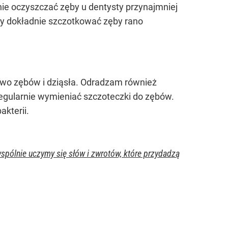
nie oczyszczać zęby u dentysty przynajmniej
eży dokładnie szczotkować zęby rano
wo zębów i dziąsła. Odradzam również
regularnie wymieniać szczoteczki do zębów.
akterii.
spólnie uczymy się słów i zwrotów, które przydadzą