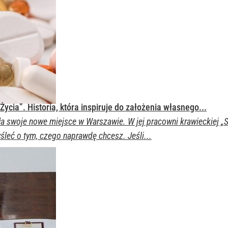
Życia”. Historia, która inspiruje do założenia własnego...
swoje nowe miejsce w Warszawie. W jej pracowni krawieckiej „Szy
leć o tym, czego naprawdę chcesz. Jeśli...