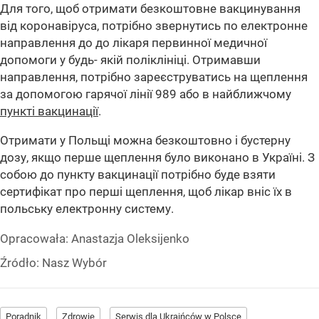
Для того, щоб отримати безкоштовне вакцинування
від коронавіруса, потрібно звернутись по електронне
направлення до до лікаря первинної медичної
допомоги у будь- якій поліклініці. Отримавши
направлення, потрібно зареєструватись на щеплення
за допомогою гарячої лінії 989 або в найближчому
пункті вакцинації
.
Отримати у Польщі можна безкоштовно і бустерну
дозу, якщо перше щеплення було виконано в Україні. З
собою до пункту вакцинації потрібно буде взяти
сертифікат про перші щеплення, щоб лікар вніс їх в
польську електронну систему.
Opracowała:
Anastazja Oleksijenko
Źródło:
Nasz Wybór
Poradnik
Zdrowie
Serwis dla Ukraińców w Polsce