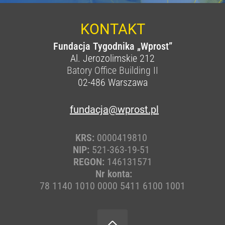
KONTAKT
Fundacja Tygodnika „Wprost”
Al. Jerozolimskie 212
Batory Office Building II
02-486
Warszawa
fundacja@wprost.pl
KRS:
0000419810
NIP:
521-363-19-51
REGON:
146131571
Nr konta:
78 1140 1010 0000 5411 6100 1001