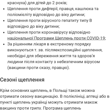
краснуха) для дітей до 2 років;
Щеплення проти дифтерії, правця, кашлюка та
поліомієліту відповідно до віку дитини;
Щеплення проти вірусного гепатиту типу В
відповідно до віку дитини;
Щеплення проти коронавірусу відповідно
національної Програми Щеплень проти COVID-19
;
За рішенням лікаря в екстреному порядку
виконуються т. зв. післяекспозиційні щеплення,
необхідні для збереження життя та здоров’я
людини після контакту з небезпечним вірусом
(вакцини проти сказу, правцю).
Сезоні щеплення
Крім основних щеплень, в Польщі також можна
отримати сезону вакцинацію. В поліклініці, аптеці або в
пункті щеплень українці можуть отримати макож
вакцину проти грипу. Програма щеплень