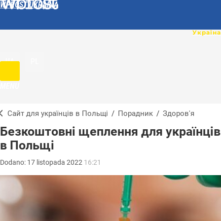
WPROST UKRAINA
UA
PL
MENU
Сайт для українців в Польщі
/
Порадник
/
Здоров'я
Безкоштовні щеплення для українців
в Польщі
Dodano:
17
listopada
2022
16:21