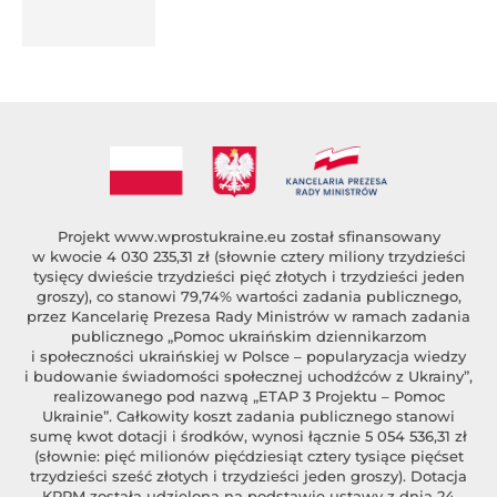
%author_lname
Projekt
www.wprostukraine.eu
został sfinansowany
w kwocie 4 030 235,31 zł (słownie cztery miliony trzydzieści
tysięcy dwieście trzydzieści pięć złotych i trzydzieści jeden
groszy), co stanowi 79,74% wartości zadania publicznego,
przez Kancelarię Prezesa Rady Ministrów w ramach zadania
publicznego „Pomoc ukraińskim dziennikarzom
i społeczności ukraińskiej w Polsce – popularyzacja wiedzy
i budowanie świadomości społecznej uchodźców z Ukrainy”,
realizowanego pod nazwą „ETAP 3 Projektu – Pomoc
Ukrainie”. Całkowity koszt zadania publicznego stanowi
sumę kwot dotacji i środków, wynosi łącznie 5 054 536,31 zł
(słownie: pięć milionów pięćdziesiąt cztery tysiące pięćset
trzydzieści sześć złotych i trzydzieści jeden groszy). Dotacja
KRPM została udzielona na podstawie ustawy z dnia 24