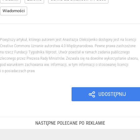
Wiadomości
Powyższy artykuł, którego autorem jest Anastazja Oleksijenko dostępny jest na licencji
Creative Commons Uznanie autorstwa 4.0 Międzynarodowa. Pewne prawa zastrzeżone
na rzecz Fundacji Tygodnika Wprost. Utwór powstał w ramach zadania publicznego
zleconego przez Prezesa Rady Ministrów. Zezwala się na dowolne wykorzystanie utworu,
pod warunkiem zachowania ww. informacji, w tym informacji o stosowanej licencji
i o posiadaczach praw.
UDOSTĘPNIJ