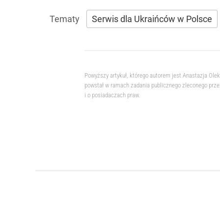
Serwis dla Ukraińców w Polsce
Powyższy artykuł, którego autorem jest Anastazja Ole
powstał w ramach zadania publicznego zleconego przez
i o posiadaczach praw.