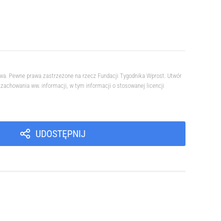
owa. Pewne prawa zastrzeżone na rzecz Fundacji Tygodnika Wprost. Utwór
achowania ww. informacji, w tym informacji o stosowanej licencji
UDOSTĘPNIJ