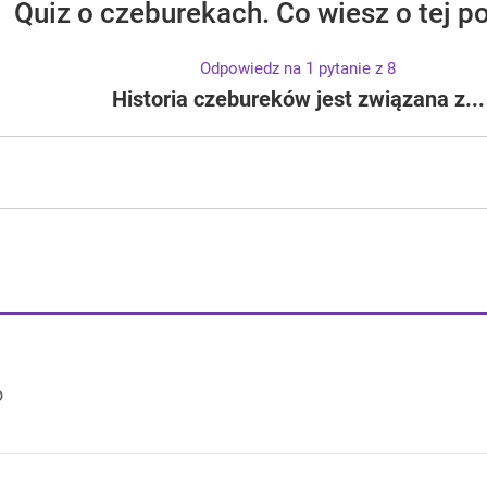
Quiz o czeburekach. Co wiesz o tej p
Odpowiedz na 1 pytanie z 8
Historia czebureków jest związana z...
o