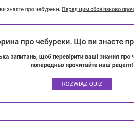
е ви знаєте про чебуреки.
Перед цим обов'язково проч
орина про чебуреки. Що ви знаєте п
ька запитань, щоб перевірити ваші знання про
попередньо прочитайте наш рецепт!
ROZWIĄŻ QUIZ