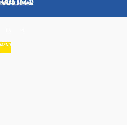
WPROST UKRAINA
Udostępnij
UA
PL
MENU