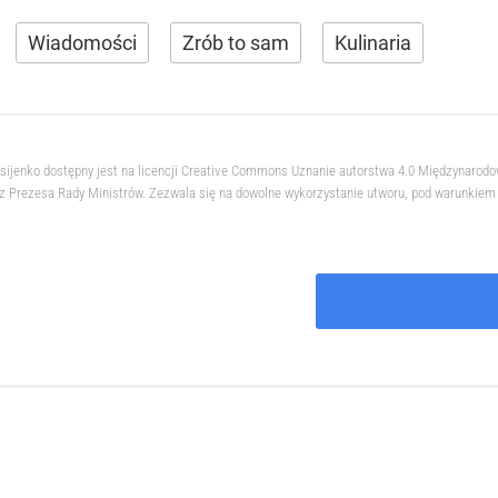
Wiadomości
Zrób to sam
Kulinaria
ksijenko dostępny jest na licencji Creative Commons Uznanie autorstwa 4.0 Międzynarod
 Prezesa Rady Ministrów. Zezwala się na dowolne wykorzystanie utworu, pod warunkiem z