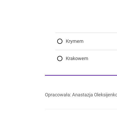
Krymem
Krakowem
Opracowała:
Anastazja Oleksijenk