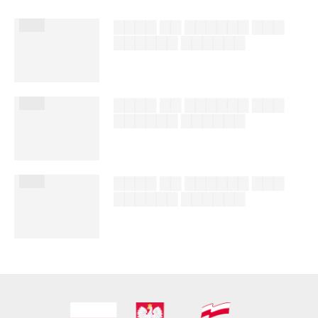
███
▇▇▇▇ ▇▇ ▇▇▇▇▇▇ ▇▇▇
▇▇▇▇▇▇ ▇▇▇▇▇▇
██████ ███
%author_lname
███
▇▇▇▇ ▇▇ ▇▇▇▇▇▇ ▇▇▇
▇▇▇▇▇▇ ▇▇▇▇▇▇
██████ ███
%author_lname
███
▇▇▇▇ ▇▇ ▇▇▇▇▇▇ ▇▇▇
▇▇▇▇▇▇ ▇▇▇▇▇▇
██████ ███
%author_lname