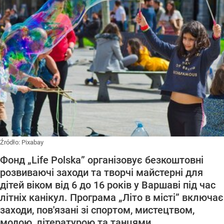
Źródło:
Pixabay
Фонд „Life Polska” організовує безкоштовні
розвиваючі заходи та творчі майстерні для
дітей віком від 6 до 16 років у Варшаві під час
літніх канікул. Програма „Літо в місті” включає
заходи, пов'язані зі спортом, мистецтвом,
модою, літературою та танцями.