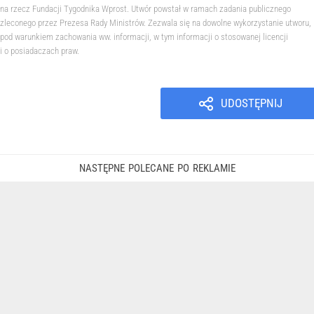
na rzecz Fundacji Tygodnika Wprost. Utwór powstał w ramach zadania publicznego
zleconego przez Prezesa Rady Ministrów. Zezwala się na dowolne wykorzystanie utworu,
pod warunkiem zachowania ww. informacji, w tym informacji o stosowanej licencji
i o posiadaczach praw.
UDOSTĘPNIJ