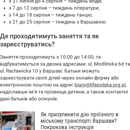
з 31 липня до 4 серпня – тиждень моди;
з 7 до 12 серпня – тиждень літератури;
з 14 до 18 серпня – тиждень танцю;
з 21 до 25 серпня – тиждень з Варшавою.
Де проходитимуть заняття та як
зареєструватись?
Заняття проходитимуть з 10:00 до 14:00, та
відбуватимуться за двома адресами: ul. Modlińska 6d та
ul. Racławicka 10 у Варшаві. Батьки можуть
зареєструвати своїх дітей через онлайн-форму або
електронною поштою на адрес
biuro@lifepolska.org.pl
,
надіславши ім'я та прізвище дитини, а також контактні
дані батьків або опікунів.
Як призупинити дію проїзного в
міському транспорті Варшави?
Покрокова інструкція