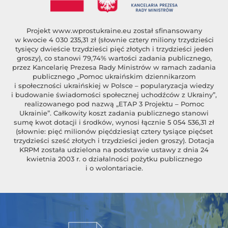
Projekt
www.wprostukraine.eu
został sfinansowany
w kwocie 4 030 235,31 zł (słownie cztery miliony trzydzieści
tysięcy dwieście trzydzieści pięć złotych i trzydzieści jeden
groszy), co stanowi 79,74% wartości zadania publicznego,
przez Kancelarię Prezesa Rady Ministrów w ramach zadania
publicznego „Pomoc ukraińskim dziennikarzom
i społeczności ukraińskiej w Polsce – popularyzacja wiedzy
i budowanie świadomości społecznej uchodźców z Ukrainy”,
realizowanego pod nazwą „ETAP 3 Projektu – Pomoc
Ukrainie”. Całkowity koszt zadania publicznego stanowi
sumę kwot dotacji i środków, wynosi łącznie 5 054 536,31 zł
(słownie: pięć milionów pięćdziesiąt cztery tysiące pięćset
trzydzieści sześć złotych i trzydzieści jeden groszy). Dotacja
KRPM została udzielona na podstawie ustawy z dnia 24
kwietnia 2003 r. o działalności pożytku publicznego
i o wolontariacie.