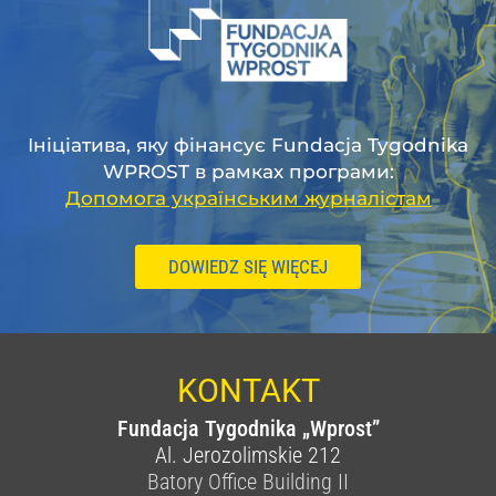
Ініціатива, яку фінансує Fundacja Tygodnika
WPROST в рамках програми:
Допомога українським журналістам
DOWIEDZ SIĘ WIĘCEJ
KONTAKT
Fundacja Tygodnika „Wprost”
Al. Jerozolimskie 212
Batory Office Building II