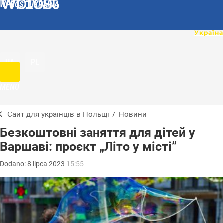
WPROST UKRAINA
UA
PL
MENU
Сайт для українців в Польщі
/
Новини
Бeзкoштовні заняття для дітей у
Варшаві: проєкт „Літо у місті”
Dodano:
8
lipca
2023
15:55