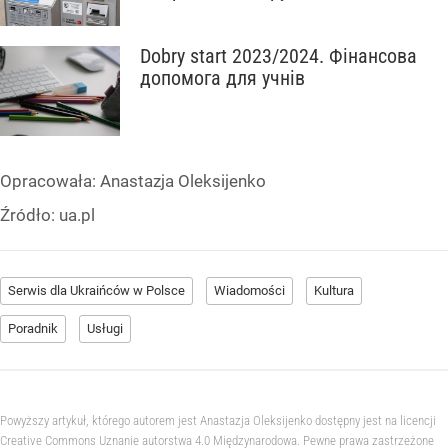
Dobry start 2023/2024. Фінансова
допомога для учнів
Opracowała:
Anastazja Oleksijenko
Źródło:
ua.pl
Serwis dla Ukraińców w Polsce
Wiadomości
Kultura
Poradnik
Usługi
Powyższy artykuł, którego autorem jest Anastazja Oleksijenko dostępny jest na licencji
Creative Commons Uznanie autorstwa 4.0 Międzynarodowa. Pewne prawa zastrzeżone