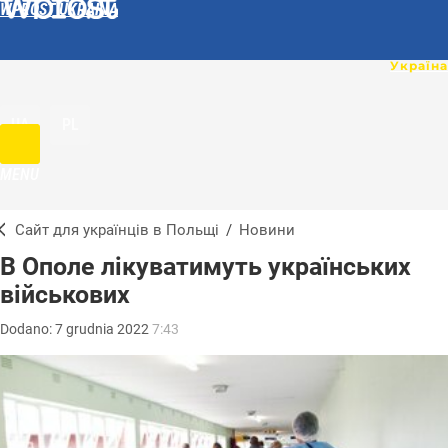
WPROST UKRAINA
UA
PL
MENU
Сайт для українців в Польщі
/
Новини
В Ополе лікуватимуть українських
військових
Dodano:
7
grudnia
2022
7:43