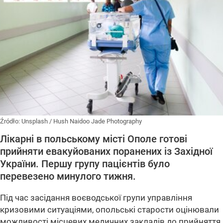
Źródło:
Unsplash
/
Hush Naidoo Jade Photography
Лікарні в польському місті Ополе готові
прийняти евакуйованих поранених із Західної
України. Першу групу пацієнтів було
перевезено минулого тижня.
Під час засідання воєводської групи управління
кризовими ситуаціями, опольські старости оцінювали
можливості місцевих медичних закладів до прийняття