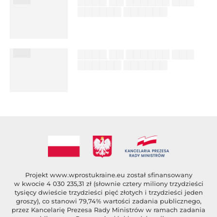
▇▇▇▇ ▇▇ ▇▇▇▇▇▇ ▇▇▇
▇▇▇▇▇▇ ▇▇▇▇▇▇
██████ ███
%author_lname
███
▇▇▇▇ ▇▇ ▇▇▇▇▇▇ ▇▇▇
▇▇▇▇▇▇ ▇▇▇▇▇▇
██████ ███
%author_lname
Projekt
www.wprostukraine.eu
został sfinansowany
w kwocie 4 030 235,31 zł (słownie cztery miliony trzydzieści
tysięcy dwieście trzydzieści pięć złotych i trzydzieści jeden
groszy), co stanowi 79,74% wartości zadania publicznego,
przez Kancelarię Prezesa Rady Ministrów w ramach zadania