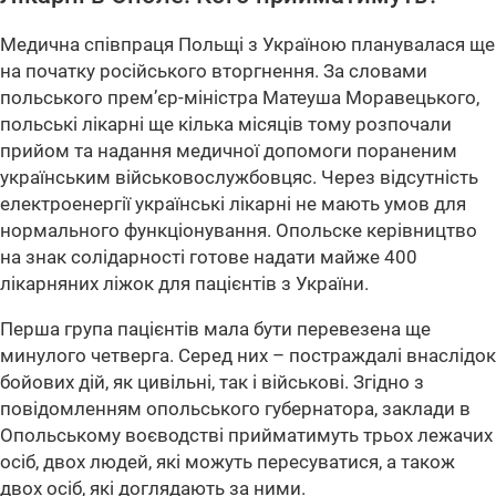
Медична співпраця Польщі з Україною планувалася ще
на початку російського вторгнення. За словами
польського прем’єр-міністра Матеуша Моравецького,
польські лікарні ще кілька місяців тому розпочали
прийом та надання медичної допомоги пораненим
українським військовослужбовцяс. Через відсутність
електроенергії українські лікарні не мають умов для
нормального функціонування. Опольске керівництво
на знак солідарності готове надати майже 400
лікарняних ліжок для пацієнтів з України.
Перша група пацієнтів мала бути перевезена ще
минулого четверга. Серед них – постраждалі внаслідок
бойових дій, як цивільні, так і військові. Згідно з
повідомленням опольського губернатора, заклади в
Опольському воєводстві прийматимуть трьох лежачих
осіб, двох людей, які можуть пересуватися, а також
двох осіб, які доглядають за ними.