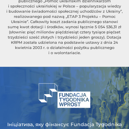
publicznego „Pomoc ukraińskim dziennikarzom
i społeczności ukraińskiej w Polsce – popularyzacja wiedzy
i budowanie świadomości społecznej uchodźców z Ukrainy”,
realizowanego pod nazwą „ETAP 3 Projektu – Pomoc
Ukrainie”. Całkowity koszt zadania publicznego stanowi
sumę kwot dotacji i środków, wynosi łącznie 5 054 536,31 zł
(słownie: pięć milionów pięćdziesiąt cztery tysiące pięćset
trzydzieści sześć złotych i trzydzieści jeden groszy). Dotacja
KRPM została udzielona na podstawie ustawy z dnia 24
kwietnia 2003 r. o działalności pożytku publicznego
i o wolontariacie.
Ініціатива, яку фінансує Fundacja Tygodnika