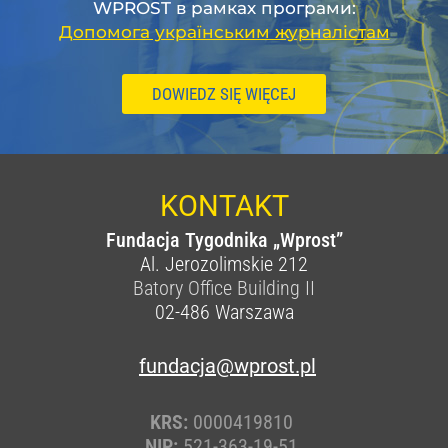
WPROST в рамках програми:
Допомога українським журналістам
DOWIEDZ SIĘ WIĘCEJ
KONTAKT
Fundacja Tygodnika „Wprost”
Al. Jerozolimskie 212
Batory Office Building II
02-486
Warszawa
fundacja@wprost.pl
KRS:
0000419810
NIP:
521-363-19-51