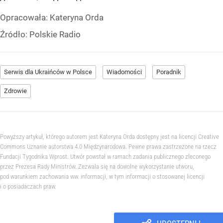
Opracowała:
Kateryna Orda
Źródło:
Polskie Radio
Serwis dla Ukraińców w Polsce
Wiadomości
Poradnik
Zdrowie
Powyższy artykuł, którego autorem jest Kateryna Orda dostępny jest na licencji Creative
Commons Uznanie autorstwa 4.0 Międzynarodowa. Pewne prawa zastrzeżone na rzecz
Fundacji Tygodnika Wprost. Utwór powstał w ramach zadania publicznego zleconego
przez Prezesa Rady Ministrów. Zezwala się na dowolne wykorzystanie utworu,
pod warunkiem zachowania ww. informacji, w tym informacji o stosowanej licencji
i o posiadaczach praw.