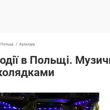
в Польщі
/
Культура
одії в Польщі. Музич
колядками