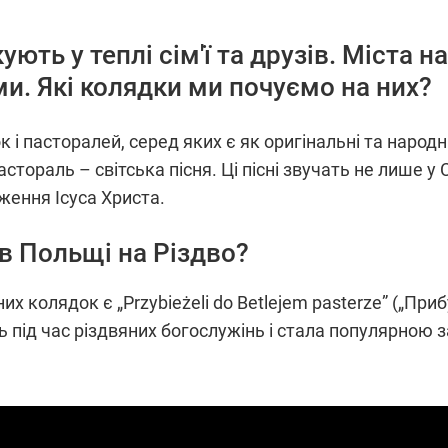
ують у теплі сім'ї та друзів. Міста
и. Які колядки ми почуємо на них?
 і пасторалей, серед яких є як оригінальні та народні 
астораль – світська пісня. Ці пісні звучать не лише у 
ження Ісуса Христа.
в Польщі на Різдво?
х колядок є „Przybieżeli do Betlejem pasterze” („При
ть під час різдвяних богослужінь і стала популярною 