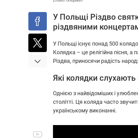
Źródło:
Unsplash
У Польщі Різдво святк
різдвяними концертам
У Польщі існує понад 500 колядок
Колядка – це релігійна пісня, а п
Різдва, приносячи радість народ
Які колядки слухають 
Однією з найвідоміших і улюблени
столітті. Ця коляда часто звучи
українському виконанні.