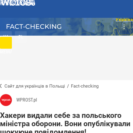
WPROST UKRAINA
FACT-CHECKING
UA
PL
MENU
Сайт для українців в Польщі
/
Fact-checking
WPROST.pl
Хакери видали себе за польського
міністра оборони. Вони опублікували
шокуюче повідомлення!