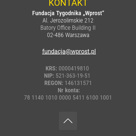
KONTAKT
Fundacja Tygodnika „Wprost”
Al. Jerozolimskie 212
Batory Office Building II
02-486
Warszawa
fundacja@wprost.pl
KRS:
0000419810
NIP:
521-363-19-51
REGON:
146131571
Nr konta:
78 1140 1010 0000 5411 6100 1001