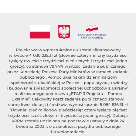
Projekt
www.wprostukraine.eu
został sfinansowany
w kwocie 4 030 235,31 zł (słownie cztery miliony trzydzieści
tysięcy dwieście trzydzieści pięć złotych i trzydzieści jeden
groszy), co stanowi 79,74% wartości zadania publicznego,
przez Kancelarię Prezesa Rady Ministrów w ramach zadania
publicznego „Pomoc ukraińskim dziennikarzom
i społeczności ukraińskiej w Polsce – popularyzacja wiedzy
i budowanie świadomości społecznej uchodźców z Ukrainy”,
realizowanego pod nazwą „ETAP 3 Projektu – Pomoc
Ukrainie”. Całkowity koszt zadania publicznego stanowi
sumę kwot dotacji i środków, wynosi łącznie 5 054 536,31 zł
(słownie: pięć milionów pięćdziesiąt cztery tysiące pięćset
trzydzieści sześć złotych i trzydzieści jeden groszy). Dotacja
KRPM została udzielona na podstawie ustawy z dnia 24
kwietnia 2003 r. o działalności pożytku publicznego
i o wolontariacie.