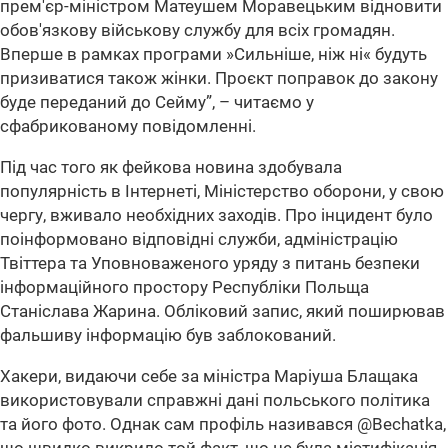
прем'єр-міністром Матеушем Моравецьким відновити
обов'язкову військову службу для всіх громадян.
Вперше в рамках програми »Сильніше, ніж ні« будуть
призиватися також жінки. Проєкт поправок до закону
буде переданий до Сейму”, – читаємо у
сфабрикованому повідомленні.
Під час того як фейкова новина здобувала
популярність в Інтернеті, Міністерство оборони, у свою
чергу, вживало необхідних заходів. Про інцидент було
поінформовано відповідні служби, адміністрацію
Твіттера та Уповноваженого уряду з питань безпеки
інформаційного простору Республіки Польща
Станіслава Жарина. Обліковий запис, який поширював
фальшиву інформацію був заблокований.
Хакери, видаючи себе за міністра Маріуша Блащака
використовували справжні дані польського політика
та його фото. Однак сам профіль називався @Bechatka,