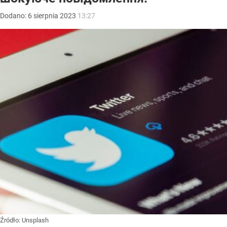
Dodano:
6
sierpnia
2023
13:27
Źródło:
Unsplash