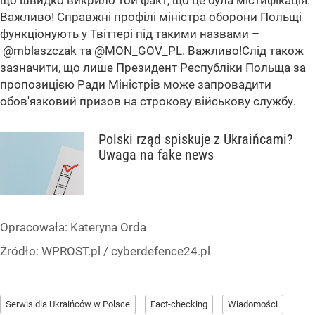
що швидко викрило той факт, що це була містифікація.
Важливо! Справжні профілі міністра оборони Польщі
функціонують у Твіттері під такими назвами –
@mblaszczak та @MON_GOV_PL. Важливо!Слід також
зазначити, що лише Президент Республіки Польща за
пропозицією Ради Міністрів може запровадити
обов'язковий призов на строкову військову службу.
Polski rząd spiskuje z Ukraińcami?
Uwaga na fake news
Opracowała:
Kateryna Orda
Źródło:
WPROST.pl
/
cyberdefence24.pl
Serwis dla Ukraińców w Polsce
Fact-checking
Wiadomości