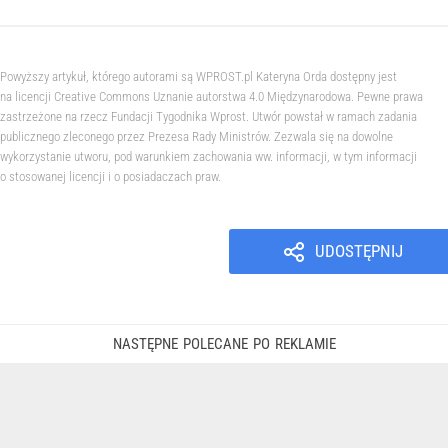
Powyższy artykuł, którego autorami są WPROST.pl Kateryna Orda dostępny jest
na licencji Creative Commons Uznanie autorstwa 4.0 Międzynarodowa. Pewne prawa
zastrzeżone na rzecz Fundacji Tygodnika Wprost. Utwór powstał w ramach zadania
publicznego zleconego przez Prezesa Rady Ministrów. Zezwala się na dowolne
wykorzystanie utworu, pod warunkiem zachowania ww. informacji, w tym informacji
o stosowanej licencji i o posiadaczach praw.
UDOSTĘPNIJ