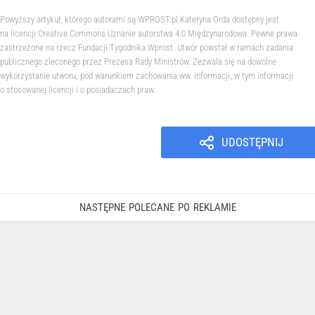
Powyższy artykuł, którego autorami są WPROST.pl Kateryna Orda dostępny jest
na licencji Creative Commons Uznanie autorstwa 4.0 Międzynarodowa. Pewne prawa
zastrzeżone na rzecz Fundacji Tygodnika Wprost. Utwór powstał w ramach zadania
publicznego zleconego przez Prezesa Rady Ministrów. Zezwala się na dowolne
wykorzystanie utworu, pod warunkiem zachowania ww. informacji, w tym informacji
o stosowanej licencji i o posiadaczach praw.
UDOSTĘPNIJ