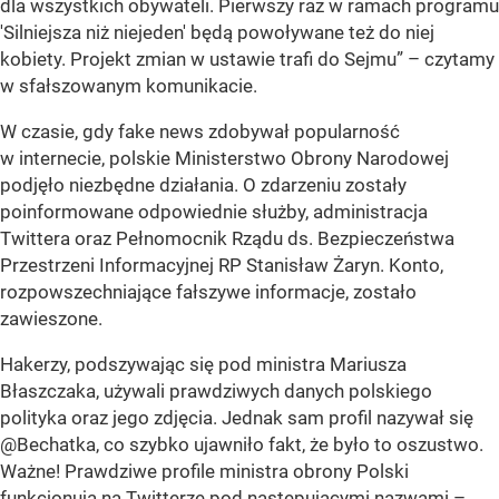
dla wszystkich obywateli. Pierwszy raz w ramach programu
'Silniejsza niż niejeden' będą powoływane też do niej
kobiety. Projekt zmian w ustawie trafi do Sejmu” – czytamy
w sfałszowanym komunikacie.
W czasie, gdy fake news zdobywał popularność
w internecie, polskie Ministerstwo Obrony Narodowej
podjęło niezbędne działania. O zdarzeniu zostały
poinformowane odpowiednie służby, administracja
Twittera oraz Pełnomocnik Rządu ds. Bezpieczeństwa
Przestrzeni Informacyjnej RP Stanisław Żaryn. Konto,
rozpowszechniające fałszywe informacje, zostało
zawieszone.
Hakerzy, podszywając się pod ministra Mariusza
Błaszczaka, używali prawdziwych danych polskiego
polityka oraz jego zdjęcia. Jednak sam profil nazywał się
@Bechatka, co szybko ujawniło fakt, że było to oszustwo.
Ważne! Prawdziwe profile ministra obrony Polski
funkcjonują na Twitterze pod następującymi nazwami –