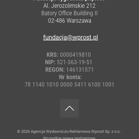
Al. Jerozolimskie 212
Batory Office Building II
02-486
Warszawa
fundacja@wprost.pl
KRS:
0000419810
NIP:
521-363-19-51
REGON:
146131571
Nr konta:
78 1140 1010 0000 5411 6100 1001
© 2026
Agencja Wydawniczo-Reklamowa Wprost Sp. z o.o.
.
Wszystkie prawa zastrzeżone.