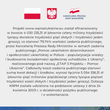
Projekt
www.wprostukraine.eu
został sfinansowany
w kwocie 4 030 235,31 zł (słownie cztery miliony trzydzieści
tysięcy dwieście trzydzieści pięć złotych i trzydzieści jeden
groszy), co stanowi 79,74% wartości zadania publicznego,
przez Kancelarię Prezesa Rady Ministrów w ramach zadania
publicznego „Pomoc ukraińskim dziennikarzom
i społeczności ukraińskiej w Polsce – popularyzacja wiedzy
i budowanie świadomości społecznej uchodźców z Ukrainy”,
realizowanego pod nazwą „ETAP 3 Projektu – Pomoc
Ukrainie”. Całkowity koszt zadania publicznego stanowi
sumę kwot dotacji i środków, wynosi łącznie 5 054 536,31 zł
(słownie: pięć milionów pięćdziesiąt cztery tysiące pięćset
trzydzieści sześć złotych i trzydzieści jeden groszy). Dotacja
KRPM została udzielona na podstawie ustawy z dnia 24
kwietnia 2003 r. o działalności pożytku publicznego
i o wolontariacie.