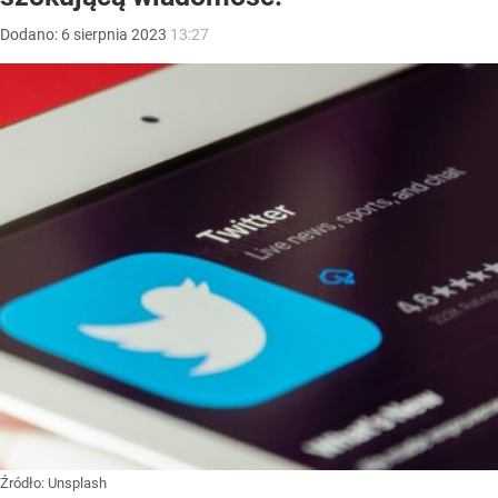
Dodano:
6
sierpnia
2023
13:27
Źródło:
Unsplash