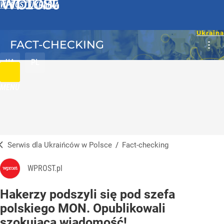
WPROST UKRAINA
FACT-CHECKING
UA
PL
MENU
Serwis dla Ukraińców w Polsce
/
Fact-checking
WPROST.pl
Hakerzy podszyli się pod szefa
polskiego MON. Opublikowali
szokującą wiadomość!