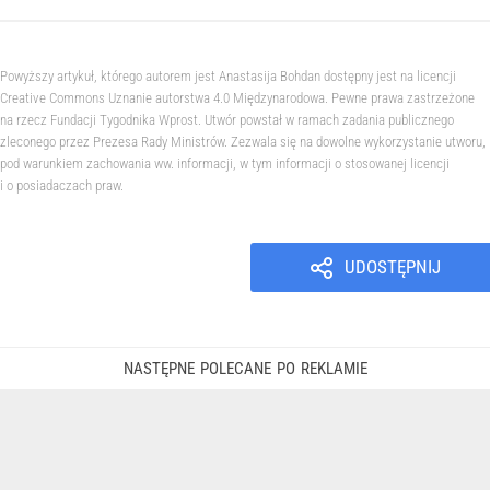
Powyższy artykuł, którego autorem jest Anastasija Bohdan dostępny jest na licencji
Creative Commons Uznanie autorstwa 4.0 Międzynarodowa. Pewne prawa zastrzeżone
na rzecz Fundacji Tygodnika Wprost. Utwór powstał w ramach zadania publicznego
zleconego przez Prezesa Rady Ministrów. Zezwala się na dowolne wykorzystanie utworu,
pod warunkiem zachowania ww. informacji, w tym informacji o stosowanej licencji
i o posiadaczach praw.
UDOSTĘPNIJ