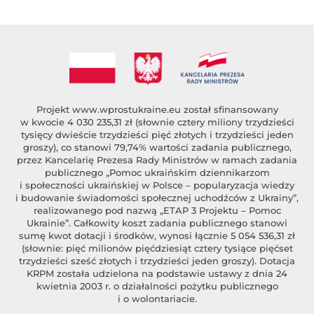
Projekt
www.wprostukraine.eu
został sfinansowany
w kwocie 4 030 235,31 zł (słownie cztery miliony trzydzieści
tysięcy dwieście trzydzieści pięć złotych i trzydzieści jeden
groszy), co stanowi 79,74% wartości zadania publicznego,
przez Kancelarię Prezesa Rady Ministrów w ramach zadania
publicznego „Pomoc ukraińskim dziennikarzom
i społeczności ukraińskiej w Polsce – popularyzacja wiedzy
i budowanie świadomości społecznej uchodźców z Ukrainy”,
realizowanego pod nazwą „ETAP 3 Projektu – Pomoc
Ukrainie”. Całkowity koszt zadania publicznego stanowi
sumę kwot dotacji i środków, wynosi łącznie 5 054 536,31 zł
(słownie: pięć milionów pięćdziesiąt cztery tysiące pięćset
trzydzieści sześć złotych i trzydzieści jeden groszy). Dotacja
KRPM została udzielona na podstawie ustawy z dnia 24
kwietnia 2003 r. o działalności pożytku publicznego
i o wolontariacie.