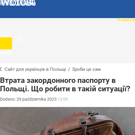
WPROST UKRAINA
UA
PL
MENU
Сайт для українців в Польщі
/
Зроби це сам
Втрата закордонного паспорту в
Польщі. Що робити в такій ситуації?
Dodano:
29
października
2023
12:00