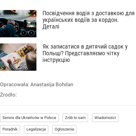
Посвідчення водія з доставкою для
українських водіїв за кордон.
Деталі
Як записатися в дитячий садок у
Польщі? Представляємо чітку
інструкцію
Opracowała:
Anastasija Bohdan
Źródło:
Serwis dla Ukraińców w Polsce
Zrób to sam
Wiadomości
Poradnik
Legalizacja
Ogłoszenia