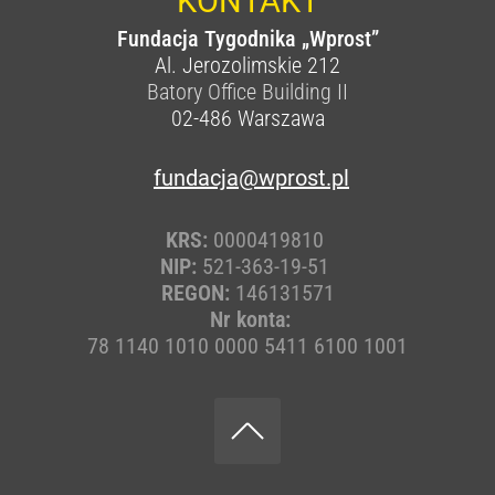
KONTAKT
Fundacja Tygodnika „Wprost”
Al. Jerozolimskie 212
Batory Office Building II
02-486
Warszawa
fundacja@wprost.pl
KRS:
0000419810
NIP:
521-363-19-51
REGON:
146131571
Nr konta:
78 1140 1010 0000 5411 6100 1001