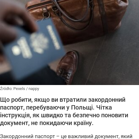
Źródło:
Pexels
/
nappy
Що робити, якщо ви втратили закордонний
паспорт, перебуваючи у Польщі. Чітка
інструкція, як швидко та безпечно поновити
документ, не покидаючи країну.
Закордонний паспорт – це важливий документ, який