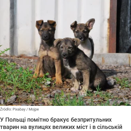
Źródło:
Pixabay
/
Mojpe
У Польщі помітно бракує безпритульних
тварин на вулицях великих міст і в сільській