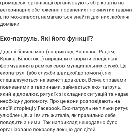
громадські організації організовують збір коштів на
ветеринарне обстеження поранених і покинутих тварин
і, по можливості, намагаються знайти для них люблячі
домівки.
Еко-патруль. Які його функції?
Дедалі більше міст (наприклад, Варшава, Радом,
Краків, Білосток...) вирішили створити спеціальні
формування в рамках своїх муніципальних служб. Це
екопатрулі (або служби швидкої допомоги), які
спеціалізуються на захисті довкілля. Всіма справами,
повязаними з тваринами, займається еко-патруль,
який відловлює, рятує їх зі складних ситуацій та надає
необхідну допомогу. Про це вони розповідають на
своїй сторінці у Facebook. Еко-патруль не тільки рятує
улюбленців, а і вчить жителів, як правильно себе
поводити з ними. Так наприклад нещодавно було
організовано показову лекцію для дітей.