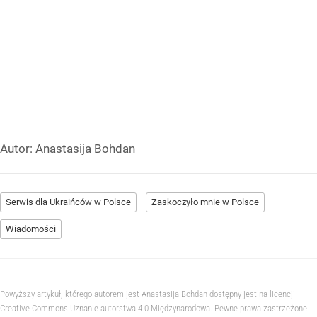
Autor:
Anastasija Bohdan
Serwis dla Ukraińców w Polsce
Zaskoczyło mnie w Polsce
Wiadomości
Powyższy artykuł, którego autorem jest Anastasija Bohdan dostępny jest na licencji
Creative Commons Uznanie autorstwa 4.0 Międzynarodowa. Pewne prawa zastrzeżone