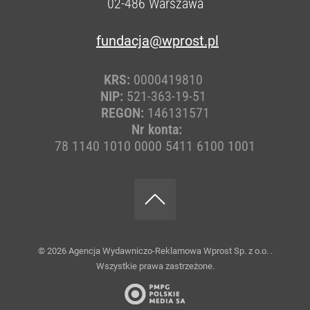
02-486
Warszawa
fundacja@wprost.pl
KRS:
0000419810
NIP:
521-363-19-51
REGON:
146131571
Nr konta:
78 1140 1010 0000 5411 6100 1001
© 2026
Agencja Wydawniczo-Reklamowa Wprost Sp. z o.o.
.
Wszystkie prawa zastrzeżone.