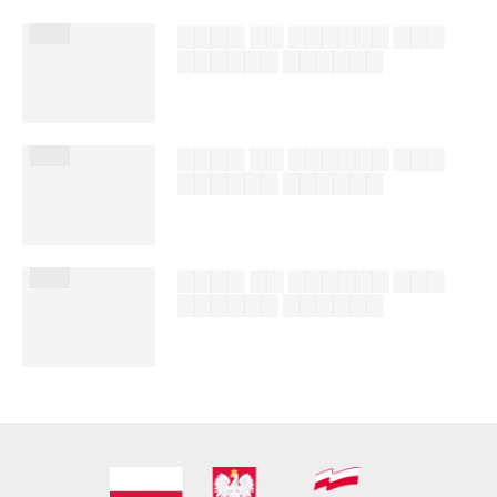
███
▇▇▇▇ ▇▇ ▇▇▇▇▇▇ ▇▇▇
▇▇▇▇▇▇ ▇▇▇▇▇▇
██████ ███
%author_lname
███
▇▇▇▇ ▇▇ ▇▇▇▇▇▇ ▇▇▇
▇▇▇▇▇▇ ▇▇▇▇▇▇
██████ ███
%author_lname
███
▇▇▇▇ ▇▇ ▇▇▇▇▇▇ ▇▇▇
▇▇▇▇▇▇ ▇▇▇▇▇▇
██████ ███
%author_lname