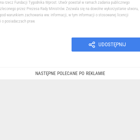
na rzecz Fundacji Tygodnika Wprost. Utwór powstał w ramach zadania publicznego
zleconego przez Prezesa Rady Ministrów. Zezwala się na dowolne wykorzystanie utworu,
pod warunkiem zachowania ww. informacji, w tym informacji o stosowanej licencji
i o posiadaczach praw.
UDOSTĘPNIJ