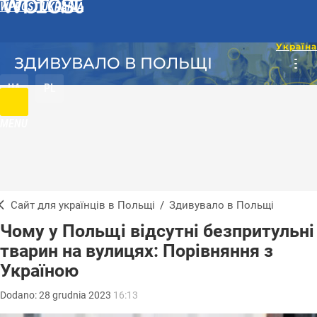
WPROST UKRAINA
ЗДИВУВАЛО В ПОЛЬЩІ
UA
PL
MENU
Сайт для українців в Польщі
/
Здивувало в Польщі
Чому у Польщі відсутні безпритульні
тварин на вулицях: Порівняння з
Україною
Dodano:
28
grudnia
2023
16:13