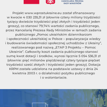
Projekt
www.wprostukraine.eu
został sfinansowany
w kwocie 4 030 235,31 zł (słownie cztery miliony trzydzieści
tysięcy dwieście trzydzieści pięć złotych i trzydzieści jeden
groszy), co stanowi 79,74% wartości zadania publicznego,
przez Kancelarię Prezesa Rady Ministrów w ramach zadania
publicznego „Pomoc ukraińskim dziennikarzom
i społeczności ukraińskiej w Polsce – popularyzacja wiedzy
i budowanie świadomości społecznej uchodźców z Ukrainy”,
realizowanego pod nazwą „ETAP 3 Projektu – Pomoc
Ukrainie”. Całkowity koszt zadania publicznego stanowi
sumę kwot dotacji i środków, wynosi łącznie 5 054 536,31 zł
(słownie: pięć milionów pięćdziesiąt cztery tysiące pięćset
trzydzieści sześć złotych i trzydzieści jeden groszy). Dotacja
KRPM została udzielona na podstawie ustawy z dnia 24
kwietnia 2003 r. o działalności pożytku publicznego
i o wolontariacie.