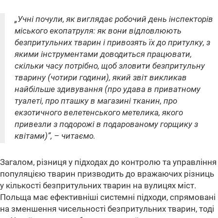
„Учні почули, як виглядає робочий день інспекторів
міського екопатруля: як вони відловлюють
безпритульних тварин і привозять їх до притулку, з
якими інструментами доводиться працювати,
скільки часу потрібно, щоб зловити безпритульну
тварину (чотири години), який звіт викликав
найбільше здивування (про удава в приватному
туалеті, про пташку в магазині тканин, про
екзотичного велетенського метелика, якого
привезли з подорожі в подарованому горщику з
квітами)”, – читаємо.
Загалом, різниця у підходах до контролю та управління
популяцією тварин призводить до вражаючих різниць
у кількості безпритульних тварин на вулицях міст.
Польща має ефективніші системні підходи, спрямовані
на зменшення чисельності безпритульних тварин, тоді