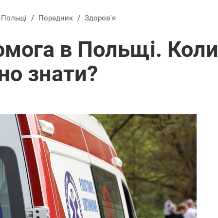
в Польщі
/
Порадник
/
Здоров'я
мога в Польщі. Коли
но знати?