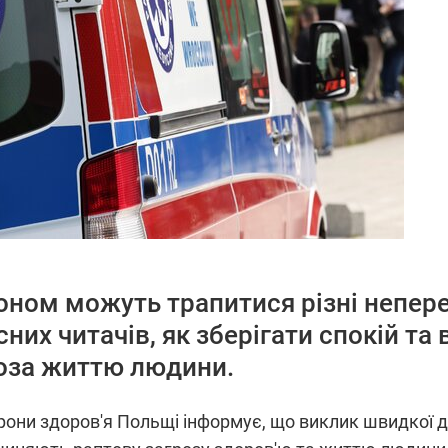
оном можуть трапитися різні непере
них читачів, як зберігати спокій та 
роза життю людини.
орони здоров'я Польщі інформує, що виклик швидкої