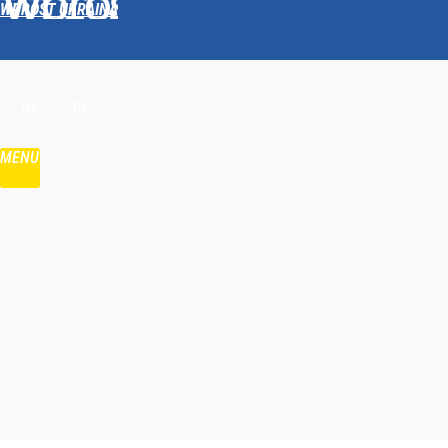
WPROST UKRAINA
Udostępnij
UA
PL
MENU