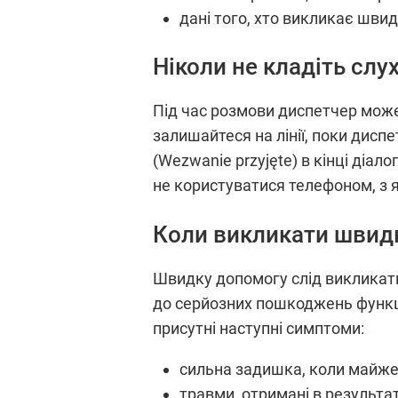
дані того, хто викликає швид
Ніколи не кладіть сл
Під час розмови диспетчер може 
залишайтеся на лінії, поки дисп
(Wezwanie przyjęte) в кінці діа
не користуватися телефоном, з я
Коли викликати швид
Швидку допомогу слід викликати 
до серйозних пошкоджень функці
присутні наступні симптоми:
сильна задишка, коли майж
травми, отримані в результа