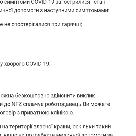
що симптоми COVID-19 загострилися і стан
дичної допомоги з наступними симптомами:
 не спостерігалися при гарячці;
у хворого COVID-19.
 можна безкоштовно здійснити виклик
ки до NFZ сплачує роботодавець.Ви можете
оговір з приватною клінікою.
а території власної країни, оскільки такий
ки, якщо ви потребуєте медичної допомоги за