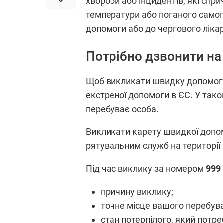
хвороби або інцидентів, які сп
температури або поганого самоп
допомоги або до чергового лікар
Потрібно дзвонити на
Щоб викликати швидку допомогу
екстреної допомоги в ЄС. У так
перебуває особа.
Викликати карету швидкої допом
рятувальним служб на території
Під час виклику за номером
999
причину виклику;
точне місце вашого перебува
стан потерпілого, який потр