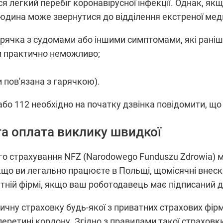
я легкий перебіг коронавірусної інфекції. Однак, як
людина може звернутися до відділення екстреної ме
рячка з судомами або іншими симптомами, які раніше
и практично неможливо;
 пов'язана з гарячкою).
бо 112 необхідно на початку дзвінка повідомити, що 
та оплата виклику швидкої
го страхування NFZ (Narodowego Funduszu Zdrowia)
кщо ви легально працюєте в Польщі, щомісячні внес
тній фірмі, якщо ваш роботодавець має підписаний д
у страховку будь-якої з приватних страхових фірм н
перетині кордону. Згідно з правилами такої страхов