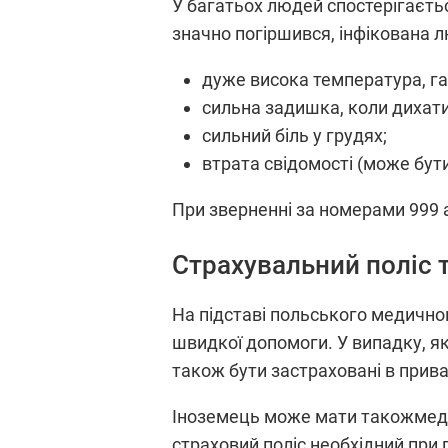
У багатьох людей спостерігаєтьс
значно погіршився, інфікована 
дуже висока температура, га
сильна задишка, коли дихат
сильний біль у грудях;
втрата свідомості (може бути
При зверненні за номерами 999 а
Страхувальний поліс 
На підставі польського медично
швидкої допомоги. У випадку, я
також бути застраховані в прива
Іноземець може мати такожмедичн
страховий поліс необхідний при 