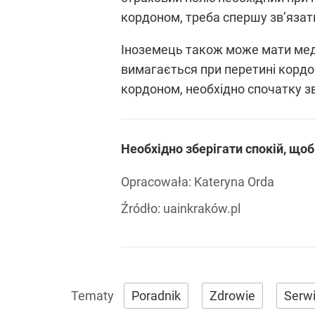
кордоном, треба спершу зв’язат
Іноземець також може мати медич
вимагається при перетині кордон
кордоном, необхідно спочатку з
Необхідно зберігати спокій, що
Opracowała:
Kateryna Orda
Źródło:
uainkraków.pl
Poradnik
Zdrowie
Serwi