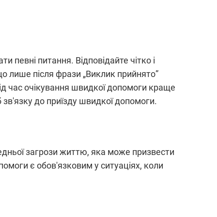
ти певні питання. Відповідайте чітко і
 що лише після фрази „Виклик прийнято”
 Під час очікування швидкої допомоги краще
б зв'язку до приїзду швидкої допомоги.
редньої загрози життю, яка може призвести
омоги є обов'язковим у ситуаціях, коли