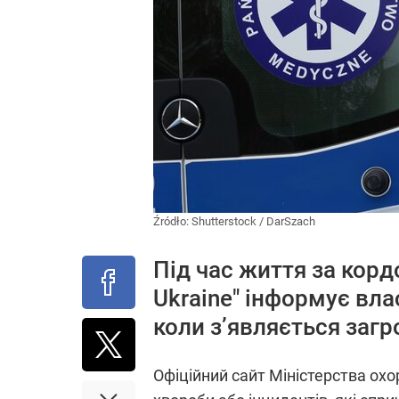
Źródło:
Shutterstock
/
DarSzach
Під час життя за корд
Ukraine" інформує влас
коли з’являється заг
Офіційний сайт Міністерства ох