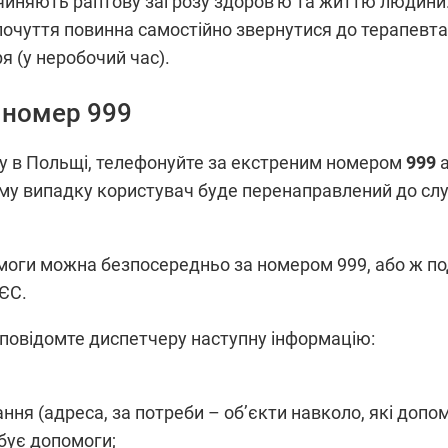
ричиняють раптову загрозу здоров'ю та життю людини
очуття повинна самостійно звернутися до терапевта
я (у неробочий час).
 номер 999
 в Польщі, телефонуйте за екстреним номером
999
ому випадку користувач буде перенаправлений до служ
оги можна безпосередньо за номером 999, або ж под
 ЄС.
повідомте диспетчеру наступну інформацію:
ння (адреса, за потреби – об’єкти навколо, які допо
ебує допомоги;