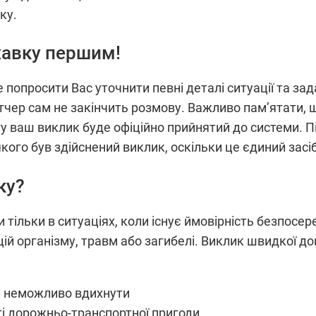
ку.
ухавку першим!
попросити Вас уточнити певні деталі ситуації та зада
етчер сам не закінчить розмову. Важливо пам’ятати,
логу ваш виклик буде офіційно прийнятий до системи.
кого був здійснений виклик, оскільки це єдиний засі
ку?
тільки в ситуаціях, коли існує ймовірність безпосе
й організму, травм або загибелі. Виклик швидкої доп
е неможливо вдихнути
ті дорожньо-транспортної пригоди