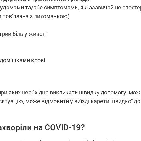
удомами та/або симптомами, які зазвичай не спосте
и пов’язана з лихоманкою)
трий біль у животі
 домішками крові
 при яких необхідно викликати швидку допомогу, мож
итуацію, може відмовити у виїзді карети швидкої д
ахворіли на COVID-19?