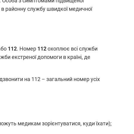
. Особа з симптомами підвищеної
 в районну службу швидкої медичної
або
112
. Номер
112
охоплює всі служби
би екстреної допомоги в країні, де
звонити на 112 – загальний номер усіх
можуть медикам зорієнтуватися, куди їхати);