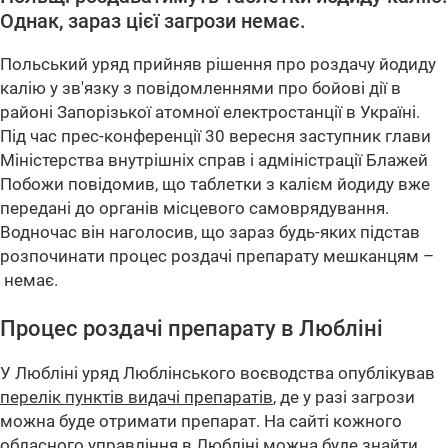
Однак, зараз цієї загрози немає.
Польський уряд прийняв рішення про роздачу йодиду
калію у зв'язку з повідомленнями про бойові дії в
районі Запорізької атомної електростанції в Україні.
Під час прес-конференції 30 вересня заступник глави
Міністерства внутрішніх справ і адміністрації Блажей
Побожи повідомив, що таблетки з калієм йодиду вже
передані до органів місцевого самоврядування.
Водночас він наголосив, що зараз будь-яких підстав
розпочинати процес роздачі препарату мешканцям –
немає.
Процес роздачі препарату в Любліні
У Любліні уряд Люблінського воєводства опублікував
перелік пунктів видачі препаратів
, де у разі загрози
можна буде отримати препарат. На сайті кожного
обласного управління в Любліні можна буде знайти