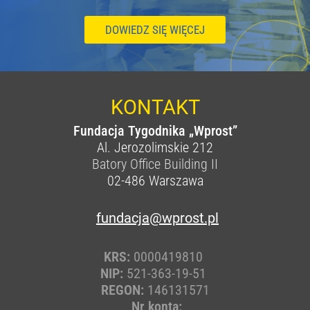
DOWIEDZ SIĘ WIĘCEJ
KONTAKT
Fundacja Tygodnika „Wprost”
Al. Jerozolimskie 212
Batory Office Building II
02-486
Warszawa
fundacja@wprost.pl
KRS:
0000419810
NIP:
521-363-19-51
REGON:
146131571
Nr konta: