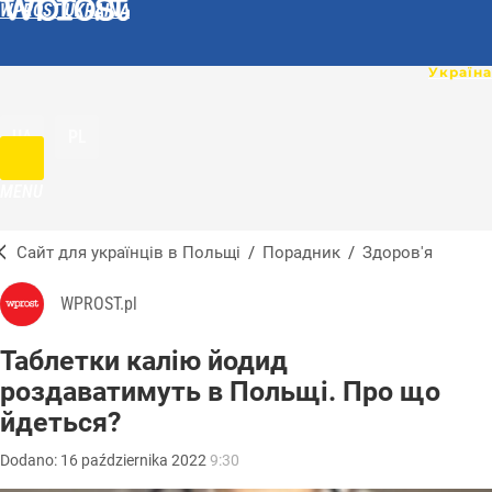
WPROST UKRAINA
UA
PL
MENU
Сайт для українців в Польщі
/
Порадник
/
Здоров'я
WPROST.pl
Таблетки калію йодид
роздаватимуть в Польщі. Про що
йдеться?
Dodano:
16
października
2022
9:30