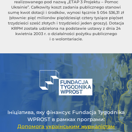
realizowanego pod nazwą „ETAP 3 Projektu – Pomoc
Ukrainie”. Całkowity koszt zadania publicznego stanowi
sumę kwot dotacji i środków, wynosi łącznie 5 054 536,31 zł
(słownie: pięć milionów pięćdziesiąt cztery tysiące pięćset
trzydzieści sześć złotych i trzydzieści jeden groszy). Dotacja
KRPM została udzielona na podstawie ustawy z dnia 24
kwietnia 2003 r. o działalności pożytku publicznego
i o wolontariacie.
Ініціатива, яку фінансує Fundacja Tygodnika
WPROST в рамках програми:
Допомога українським журналістам