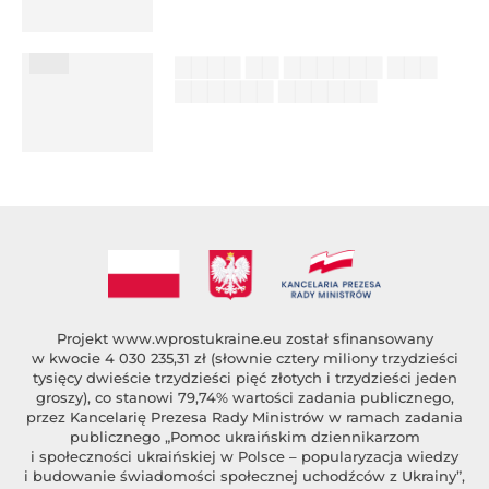
%author_lname
███
▇▇▇▇ ▇▇ ▇▇▇▇▇▇ ▇▇▇
▇▇▇▇▇▇ ▇▇▇▇▇▇
██████ ███
%author_lname
Projekt
www.wprostukraine.eu
został sfinansowany
w kwocie 4 030 235,31 zł (słownie cztery miliony trzydzieści
tysięcy dwieście trzydzieści pięć złotych i trzydzieści jeden
groszy), co stanowi 79,74% wartości zadania publicznego,
przez Kancelarię Prezesa Rady Ministrów w ramach zadania
publicznego „Pomoc ukraińskim dziennikarzom
i społeczności ukraińskiej w Polsce – popularyzacja wiedzy
i budowanie świadomości społecznej uchodźców z Ukrainy”,