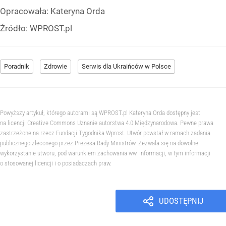
Opracowała:
Kateryna Orda
Źródło:
WPROST.pl
Poradnik
Zdrowie
Serwis dla Ukraińców w Polsce
Powyższy artykuł, którego autorami są WPROST.pl Kateryna Orda dostępny jest
na licencji Creative Commons Uznanie autorstwa 4.0 Międzynarodowa. Pewne prawa
zastrzeżone na rzecz Fundacji Tygodnika Wprost. Utwór powstał w ramach zadania
publicznego zleconego przez Prezesa Rady Ministrów. Zezwala się na dowolne
wykorzystanie utworu, pod warunkiem zachowania ww. informacji, w tym informacji
o stosowanej licencji i o posiadaczach praw.
UDOSTĘPNIJ