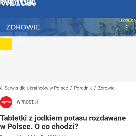
WPROST UKRAINA
ZDROWIE
UA
PL
MENU
Serwis dla Ukraińców w Polsce
/
Poradnik
/
Zdrowie
WPROST.pl
Tabletki z jodkiem potasu rozdawane
w Polsce. O co chodzi?