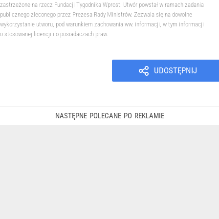
zastrzeżone na rzecz Fundacji Tygodnika Wprost. Utwór powstał w ramach zadania
publicznego zleconego przez Prezesa Rady Ministrów. Zezwala się na dowolne
wykorzystanie utworu, pod warunkiem zachowania ww. informacji, w tym informacji
o stosowanej licencji i o posiadaczach praw.
UDOSTĘPNIJ