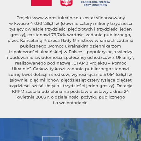
Projekt
www.wprostukraine.eu
został sfinansowany
w kwocie 4 030 235,31 zł (słownie cztery miliony trzydzieści
tysięcy dwieście trzydzieści pięć złotych i trzydzieści jeden
groszy), co stanowi 79,74% wartości zadania publicznego,
przez Kancelarię Prezesa Rady Ministrów w ramach zadania
publicznego „Pomoc ukraińskim dziennikarzom
i społeczności ukraińskiej w Polsce – popularyzacja wiedzy
i budowanie świadomości społecznej uchodźców z Ukrainy”,
realizowanego pod nazwą „ETAP 3 Projektu – Pomoc
Ukrainie”. Całkowity koszt zadania publicznego stanowi
sumę kwot dotacji i środków, wynosi łącznie 5 054 536,31 zł
(słownie: pięć milionów pięćdziesiąt cztery tysiące pięćset
trzydzieści sześć złotych i trzydzieści jeden groszy). Dotacja
KRPM została udzielona na podstawie ustawy z dnia 24
kwietnia 2003 r. o działalności pożytku publicznego
i o wolontariacie.