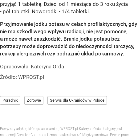
przyjąć 1 tabletkę. Dzieci od 1 miesiąca do 3 roku życia
- pół tabletki. Noworodki - 1/4 tabletki.
Przyjmowanie jodku potasu w celach profilaktycznych, gdy
nie ma szkodliwego wpływu radiacji, nie jest pomocne,
a może nawet zaszkodzić. Branie jodku potasu bez
potrzeby może doprowadzić do niedoczynności tarczycy,
reakcji alergicznych czy podrażnić układ pokarmowy.
Opracowała:
Kateryna Orda
Źródło:
WPROST.pl
Poradnik
Zdrowie
Serwis dla Ukraińców w Polsce
Powyższy artykuł, którego autorami są WPROST.pl Kateryna Orda dostępny jest
na licencji Creative Commons Uznanie autorstwa 4.0 Międzynarodowa. Pewne prawa