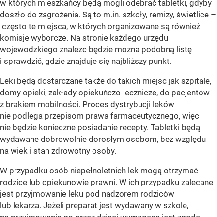
w których mieszkańcy będą mogli odebrać tabletki, gdyby
doszło do zagrożenia. Są to m.in. szkoły, remizy, świetlice –
często te miejsca, w których organizowane są również
komisje wyborcze. Na stronie każdego urzędu
wojewódzkiego znaleźć będzie można podobną listę
i sprawdzić, gdzie znajduje się najbliższy punkt.
Leki będą dostarczane także do takich miejsc jak szpitale,
domy opieki, zakłady opiekuńczo-lecznicze, do pacjentów
z brakiem mobilności. Proces dystrybucji leków
nie podlega przepisom prawa farmaceutycznego, więc
nie będzie konieczne posiadanie recepty. Tabletki będą
wydawane dobrowolnie dorosłym osobom, bez względu
na wiek i stan zdrowotny osoby.
W przypadku osób niepełnoletnich lek mogą otrzymać
rodzice lub opiekunowie prawni. W ich przypadku zalecane
jest przyjmowanie leku pod nadzorem rodziców
lub lekarza. Jeżeli preparat jest wydawany w szkole,
na przyjmowanie go przez dzieci wymagana jest zgoda