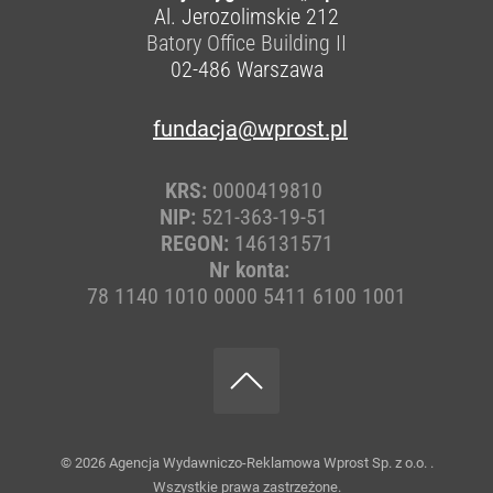
Al. Jerozolimskie 212
Batory Office Building II
02-486
Warszawa
fundacja@wprost.pl
KRS:
0000419810
NIP:
521-363-19-51
REGON:
146131571
Nr konta:
78 1140 1010 0000 5411 6100 1001
© 2026
Agencja Wydawniczo-Reklamowa Wprost Sp. z o.o.
.
Wszystkie prawa zastrzeżone.