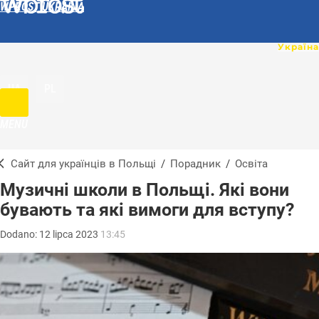
WPROST UKRAINA
UA
PL
MENU
Сайт для українців в Польщі
/
Порадник
/
Освіта
Музичні школи в Польщі. Які вони
бувають та які вимоги для вступу?
Dodano:
12
lipca
2023
13:45