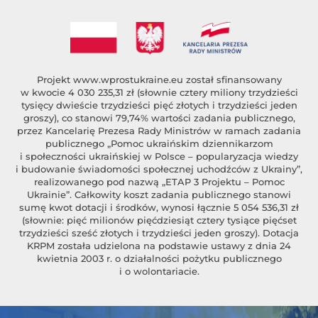
Projekt
www.wprostukraine.eu
został sfinansowany
w kwocie 4 030 235,31 zł (słownie cztery miliony trzydzieści
tysięcy dwieście trzydzieści pięć złotych i trzydzieści jeden
groszy), co stanowi 79,74% wartości zadania publicznego,
przez Kancelarię Prezesa Rady Ministrów w ramach zadania
publicznego „Pomoc ukraińskim dziennikarzom
i społeczności ukraińskiej w Polsce – popularyzacja wiedzy
i budowanie świadomości społecznej uchodźców z Ukrainy”,
realizowanego pod nazwą „ETAP 3 Projektu – Pomoc
Ukrainie”. Całkowity koszt zadania publicznego stanowi
sumę kwot dotacji i środków, wynosi łącznie 5 054 536,31 zł
(słownie: pięć milionów pięćdziesiąt cztery tysiące pięćset
trzydzieści sześć złotych i trzydzieści jeden groszy). Dotacja
KRPM została udzielona na podstawie ustawy z dnia 24
kwietnia 2003 r. o działalności pożytku publicznego
i o wolontariacie.