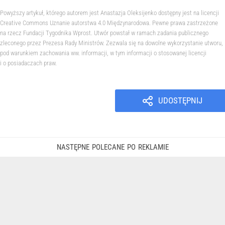
Powyższy artykuł, którego autorem jest Anastazja Oleksijenko dostępny jest na licencji
Creative Commons Uznanie autorstwa 4.0 Międzynarodowa. Pewne prawa zastrzeżone
na rzecz Fundacji Tygodnika Wprost. Utwór powstał w ramach zadania publicznego
zleconego przez Prezesa Rady Ministrów. Zezwala się na dowolne wykorzystanie utworu,
pod warunkiem zachowania ww. informacji, w tym informacji o stosowanej licencji
i o posiadaczach praw.
UDOSTĘPNIJ