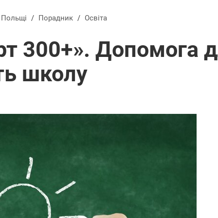
в Польщі
/
Порадник
/
Освіта
т 300+». Допомога дл
ть школу