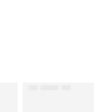
███ ██████ ███