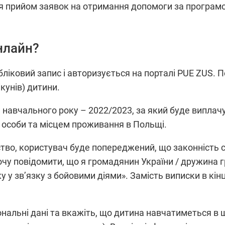
я прийом заявок на отримання допомоги за програмо
нлайн?
ліковий запис і авторизується на порталі PUE ZUS. 
кунів) дитини.
навчального року – 2022/2023, за який буде виплач
 особи та місцем проживання в Польщі.
во, користувач буде попереджений, що законність с
чу повідомити, що я громадянин України / дружина г
ку у зв’язку з бойовими діями». Замість виписки в кі
сональні дані та вкажіть, що дитина навчатиметься в