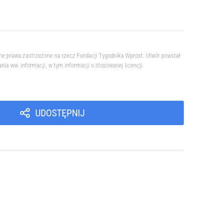
ne prawa zastrzeżone na rzecz Fundacji Tygodnika Wprost. Utwór powstał
a ww. informacji, w tym informacji o stosowanej licencji
UDOSTĘPNIJ