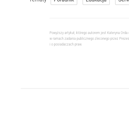
Powyższy artykuł, którego autorem jest Kateryna Orda
w ramach zadania publicznego zleconego przez Prezesa
i o posiadaczach praw.