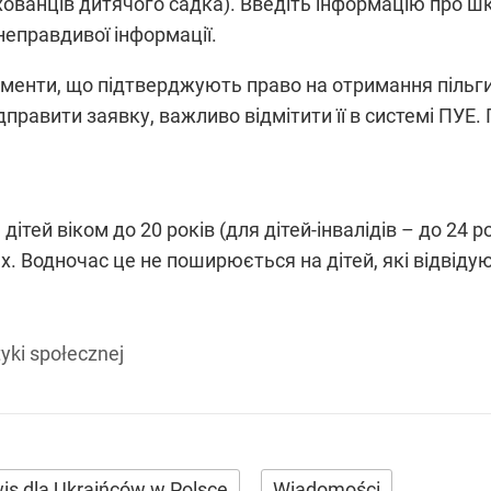
ованців дитячого садка). Введіть інформацію про ш
неправдивої інформації.
кументи, що підтверджують право на отримання пільг
правити заявку, важливо відмітити її в системі ПУЕ. 
ей віком до 20 років (для дітей-інвалідів – до 24 ро
х. Водночас це не поширюється на дітей, які відвідую
tyki społecznej
is dla Ukraińców w Polsce
Wiadomości