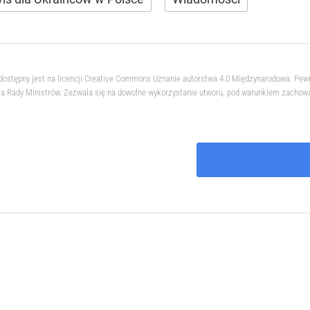
 dostępny jest na licencji Creative Commons Uznanie autorstwa 4.0 Międzynarodowa. Pew
 Rady Ministrów. Zezwala się na dowolne wykorzystanie utworu, pod warunkiem zachowani