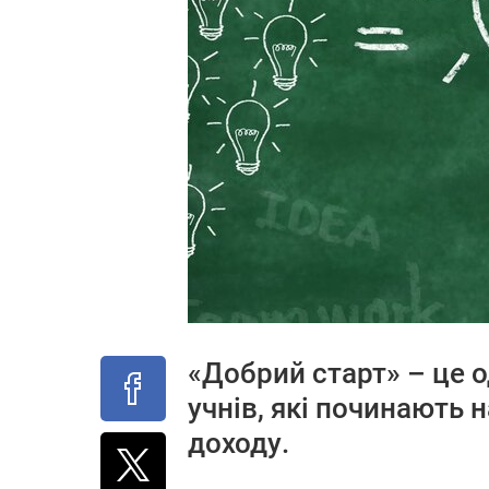
«Добрий старт» – це о
учнів, які починають 
доходу.