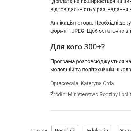
(доплата не поширюється на вих
відповідальність у разі надання 
Аплікація готова. Необхідні до
форматі JPEG. Щоб остаточно від
Для кого 300+?
Програма розповсюджується на діт
молодшій та політехнічній школа
Opracowała:
Kateryna Orda
Źródło:
Ministerstwo Rodziny i poli
Poradnik
Edukacja
Serw