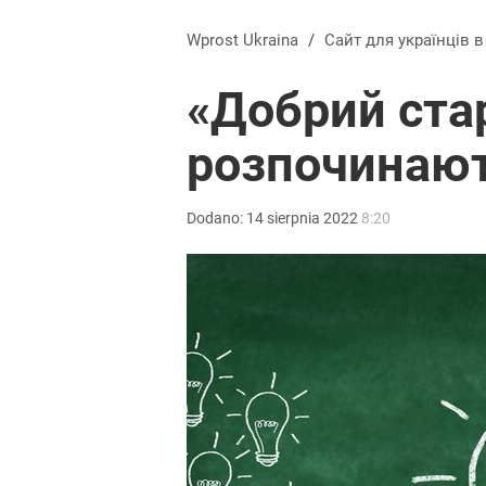
Wprost Ukraina
/
Сайт для українців 
«Добрий стар
розпочинаю
Dodano:
14
sierpnia
2022
8:20