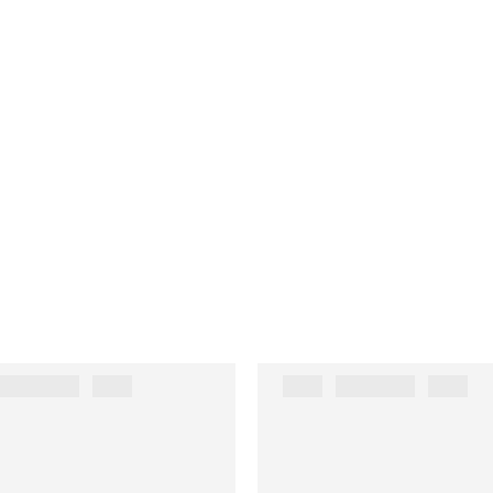
██████ ███
███ ██████ ███