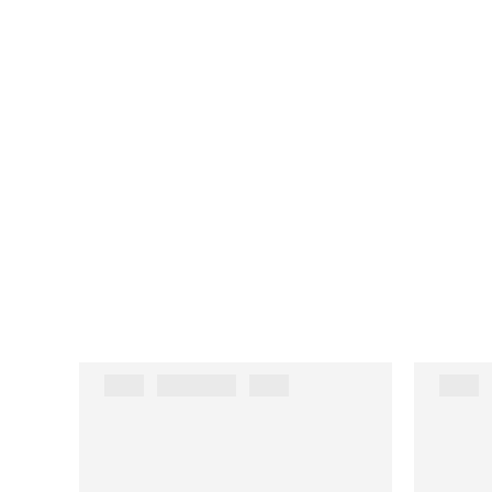
███ ██████ ███
███ 