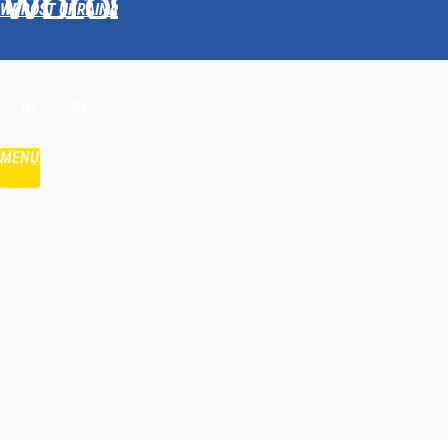
WPROST UKRAINA
Udostępnij
UA
PL
MENU