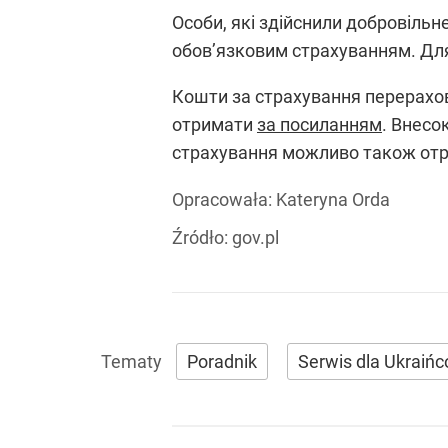
Особи, які здійснили добровільн
обов’язковим страхуванням. Для 
Кошти за страхування перерахо
отримати
за посиланням
. Внесо
страхування можливо також отри
Opracowała:
Kateryna Orda
Źródło:
gov.pl
Poradnik
Serwis dla Ukraiń