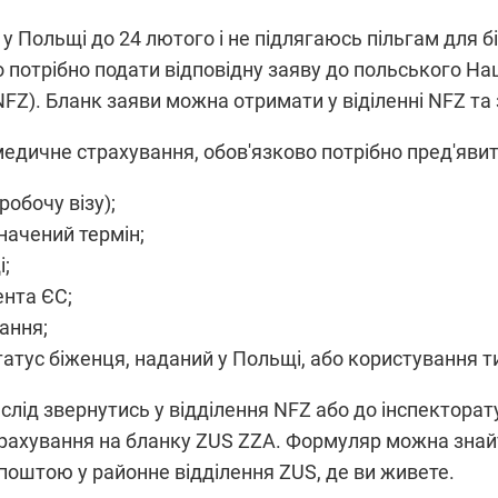
ь у Польщі до 24 лютого і не підлягаюсь пільгам для 
 потрібно подати відповідну заяву до польського На
Z). Бланк заяви можна отримати у віділенні NFZ та 
дичне страхування, обов'язково потрібно пред'явити
обочу візу);
начений термін;
і;
ента ЄС;
ання;
атус біженця, наданий у Польщі, або користування ти
слід звернутись у відділення NFZ або до інспекторат
страхування на бланку ZUS ZZA. Формуляр можна зна
поштою у районне відділення ZUS, де ви живете.