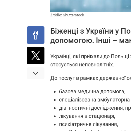
Źródło:
Shutterstock
Біженці з України у
допомогою. Інші – ма
Українці, які приїхали до Польщ
стосується неповнолітніх.
До послуг в рамках державної о
базовa медичнa допомогa,
спеціалізованa амбулаторнa
діагностичні дослідження, пр
лікування в стаціонарі,
психіатричне лікування,