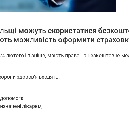
 Польщі можуть скористатися безк
ють можливість оформити страховк
і 24 лютого і пізніше, мають право на безкоштовне 
хорони здоров'я входять:
 допомогa,
изначені лікарем,