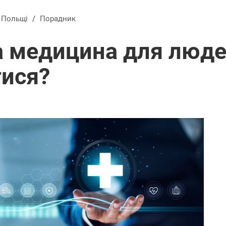
в Польщі
/
Порадник
 медицина для людей
тися?