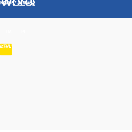
WPROST UKRAINA
Udostępnij
UA
PL
MENU