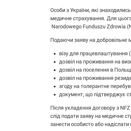
Особи з України, які знаходилис
медичне страхування. Для цього
Narodowego Funduszu Zdrowia (NF
Подаючи заяву на добровільне ме
візу для працевлаштування (р
дозвіл на проживання на виз
дозвіл на поселення в Польщ
дозвіл на проживання резид
згоду на толерантне перебув
документ, що підтверджує ст
Після укладення договору з NFZ 
слід подати заяву на медичне 
занести особисто або надіслати 