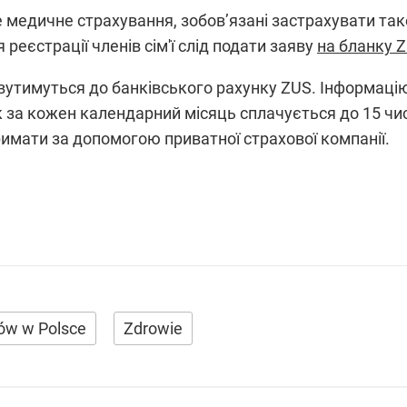
е медичне страхування, зобов’язані застрахувати тако
реєстрації членів сім'ї cлід подати заяву
на бланку 
вутимуться до банківського рахунку ZUS. Інформаці
к за кожен календарний місяць сплачується до 15 чи
мати за допомогою приватної страхової компанії.
ców w Polsce
Zdrowie