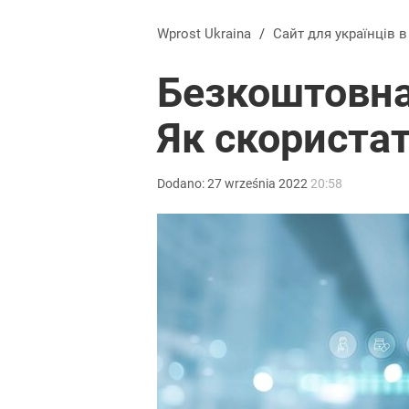
Wprost Ukraina
/
Сайт для українців 
Безкоштовна
Як скориста
Dodano:
27
września
2022
20:58