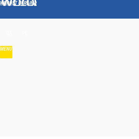
WPROST UKRAINA
Udostępnij
UA
PL
MENU