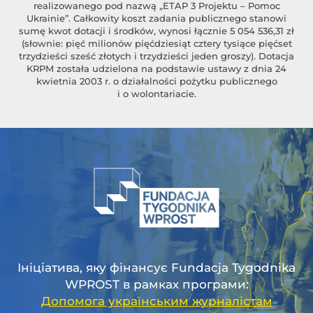
realizowanego pod nazwą „ETAP 3 Projektu – Pomoc
Ukrainie”. Całkowity koszt zadania publicznego stanowi
sumę kwot dotacji i środków, wynosi łącznie 5 054 536,31 zł
(słownie: pięć milionów pięćdziesiąt cztery tysiące pięćset
trzydzieści sześć złotych i trzydzieści jeden groszy). Dotacja
KRPM została udzielona na podstawie ustawy z dnia 24
kwietnia 2003 r. o działalności pożytku publicznego
i o wolontariacie.
Ініціатива, яку фінансує Fundacja Tygodnika
WPROST в рамках програми:
Допомога українським журналістам