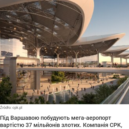
Źródło:
cpk.pl
Під Варшавою побудують мега-аеропорт
вартістю 37 мільйонів злотих. Компанія CPK,