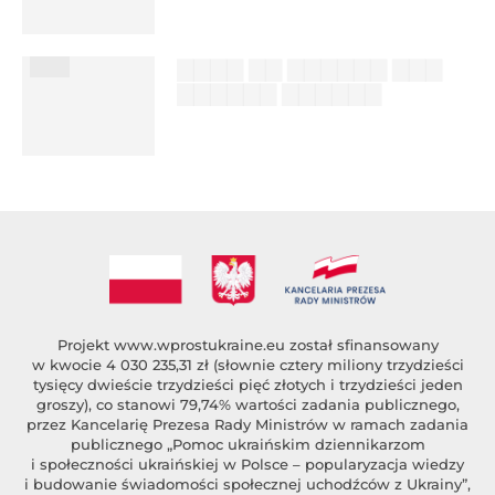
%author_lname
███
▇▇▇▇ ▇▇ ▇▇▇▇▇▇ ▇▇▇
▇▇▇▇▇▇ ▇▇▇▇▇▇
██████ ███
%author_lname
Projekt
www.wprostukraine.eu
został sfinansowany
w kwocie 4 030 235,31 zł (słownie cztery miliony trzydzieści
tysięcy dwieście trzydzieści pięć złotych i trzydzieści jeden
groszy), co stanowi 79,74% wartości zadania publicznego,
przez Kancelarię Prezesa Rady Ministrów w ramach zadania
publicznego „Pomoc ukraińskim dziennikarzom
i społeczności ukraińskiej w Polsce – popularyzacja wiedzy
i budowanie świadomości społecznej uchodźców z Ukrainy”,