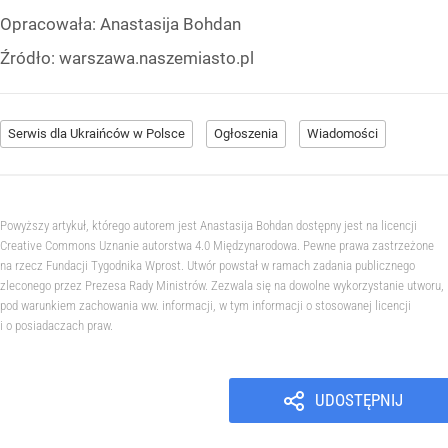
Opracowała:
Anastasija Bohdan
Źródło:
warszawa.naszemiasto.pl
Serwis dla Ukraińców w Polsce
Ogłoszenia
Wiadomości
Powyższy artykuł, którego autorem jest Anastasija Bohdan dostępny jest na licencji
Creative Commons Uznanie autorstwa 4.0 Międzynarodowa. Pewne prawa zastrzeżone
na rzecz Fundacji Tygodnika Wprost. Utwór powstał w ramach zadania publicznego
zleconego przez Prezesa Rady Ministrów. Zezwala się na dowolne wykorzystanie utworu,
pod warunkiem zachowania ww. informacji, w tym informacji o stosowanej licencji
i o posiadaczach praw.
UDOSTĘPNIJ