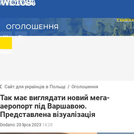
WPROST UKRAINA
ОГОЛОШЕННЯ
UA
PL
MENU
Сайт для українців в Польщі
/
Оголошення
Так має виглядати новий мега-
аеропорт під Варшавою.
Представлена візуалізація
Dodano:
20
lipca
2023
14:28