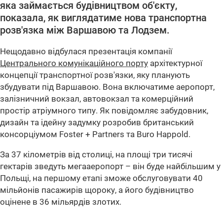
яка займається будівництвом об'єкту,
показала, як виглядатиме нова транспортна
розв'язка між Варшавою та Лодзем.
Нещодавно відбулася презентація компанії
Центрального комунікаційного порту
архітектурної
концепції транспортної розв'язки, яку планують
збудувати під Варшавою. Вона включатиме аеропорт,
залізничний вокзал, автовокзал та комерційний
простір атріумного типу. Як повідомляє забудовник,
дизайн та ідейну задумку розробив британський
консорціумом Foster + Partners та Buro Happold.
За 37 кілометрів від столиці, на площі три тисячі
гектарів зведуть мегааеропорт – він буде найбільшим у
Польщі, на першому етапі зможе обслуговувати 40
мільйонів пасажирів щороку, а його будівництво
оцінене в 36 мільярдів злотих.