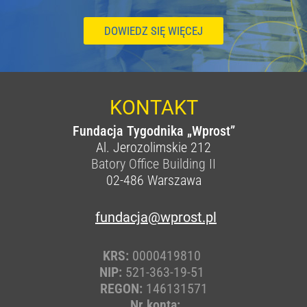
DOWIEDZ SIĘ WIĘCEJ
KONTAKT
Fundacja Tygodnika „Wprost”
Al. Jerozolimskie 212
Batory Office Building II
02-486
Warszawa
fundacja@wprost.pl
KRS:
0000419810
NIP:
521-363-19-51
REGON:
146131571
Nr konta: