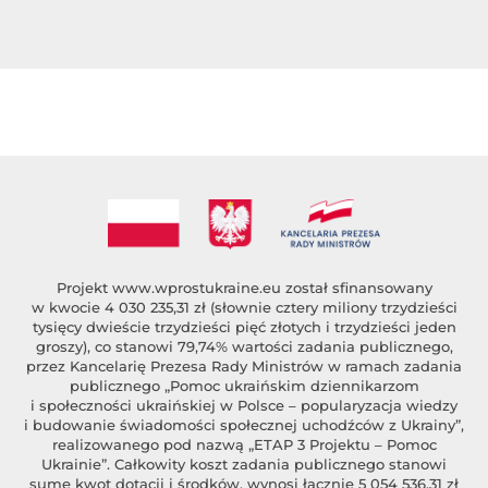
Projekt
www.wprostukraine.eu
został sfinansowany
w kwocie 4 030 235,31 zł (słownie cztery miliony trzydzieści
tysięcy dwieście trzydzieści pięć złotych i trzydzieści jeden
groszy), co stanowi 79,74% wartości zadania publicznego,
przez Kancelarię Prezesa Rady Ministrów w ramach zadania
publicznego „Pomoc ukraińskim dziennikarzom
i społeczności ukraińskiej w Polsce – popularyzacja wiedzy
i budowanie świadomości społecznej uchodźców z Ukrainy”,
realizowanego pod nazwą „ETAP 3 Projektu – Pomoc
Ukrainie”. Całkowity koszt zadania publicznego stanowi
sumę kwot dotacji i środków, wynosi łącznie 5 054 536,31 zł