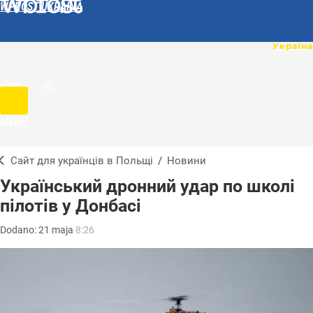
WPROST UKRAINA
UA
PL
MENU
Сайт для українців в Польщі
/
Новини
Український дронний удар по школі
пілотів у Донбасі
Dodano:
21
maja
8:26