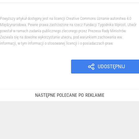
Powyższy artykuł dostępny jest na licencji Creative Commons Uznanie autorstwa 4.0
Międzynarodowa. Pewne prawa zastrzeżone na rzecz Fundacji Tygodnika Wprost. Utwór
powstał w ramach zadania publicznego zleconego przez Prezesa Rady Ministrów.
Zezwala się na dowolne wykorzystanie utworu, pod warunkiem zachowania ww.
informacji, w tym informacji o stosowanej licencji i o posiadaczach praw.
UDOSTĘPNIJ