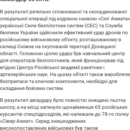
В результаті ретельно спланованої та скоординованої
спеціальної операції під кодовою назвою «Сніг Ахмата»
українські Сили безпілотних систем (СБС) та Служба
безпеки України здійснили ефективний удар дронів по
російському військовому об’єкту, розташованому в
селищі Сніжне на окупованій території Донецької
області. Головною ціллю удару був навчальний центр
для операторів безпілотників, який функціонував під
егідою Центру Російської академії ракетних і
артилерійських наук. На цьому об'єкті також виробляли
боєприпаси та ключові компоненти, необхідні для
складання бойових систем.
В результаті авіаудару було повністю знищено льотну
школу, а на місці загинуло щонайменше 65 російських
курсантів спецпідрозділів, які належали до 78-го полку
«Сівер-Ахмат». Серед знешкоджених
високопоставлених військових був також