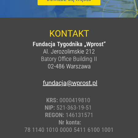
KONTAKT
Fundacja Tygodnika „Wprost”
Al. Jerozolimskie 212
Batory Office Building II
02-486
Warszawa
fundacja@wprost.pl
KRS:
0000419810
NIP:
521-363-19-51
REGON:
146131571
Nr konta:
78 1140 1010 0000 5411 6100 1001