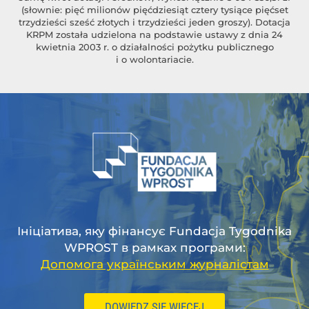
(słownie: pięć milionów pięćdziesiąt cztery tysiące pięćset
trzydzieści sześć złotych i trzydzieści jeden groszy). Dotacja
KRPM została udzielona na podstawie ustawy z dnia 24
kwietnia 2003 r. o działalności pożytku publicznego
i o wolontariacie.
Ініціатива, яку фінансує Fundacja Tygodnika
WPROST в рамках програми:
Допомога українським журналістам
DOWIEDZ SIĘ WIĘCEJ