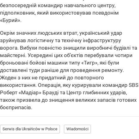
безпосередній командир навчального центру,
підполковник, який використовував псевдонім
«Бурий».
Окрім значних людських втрат, український удар
зруйнував логістичну та технічну інфраструктуру
ворога. Вибухи повністю знищили виробничі будівлі та
майстерні. Усередині цих об’єктів перебували чотири
броньовані бойові машини типу «Тигр», які були
доставлені туди раніше для проведення ремонту.
Жоден з них не придатний до повторного
використання. Операція, яку курирували командир SBS
Роберт «Мадіар» Брауді та Центр глибинних ударів,
також призвела до знищення великих запасів готових
боєприпасів.
Serwis dla Ukraińców w Polsce
Wiadomości