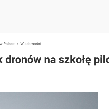
 w Polsce
/
Wiadomości
k dronów na szkołę pi