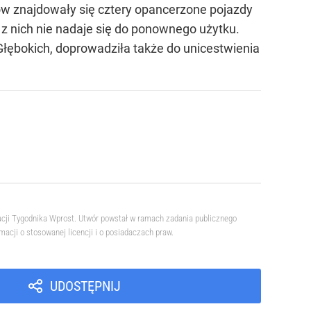
ów znajdowały się cztery opancerzone pojazdy
z nich nie nadaje się do ponownego użytku.
ębokich, doprowadziła także do unicestwienia
acji Tygodnika Wprost. Utwór powstał w ramach zadania publicznego
cji o stosowanej licencji i o posiadaczach praw.
UDOSTĘPNIJ