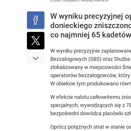
Źródło:
Unsplash
/
Andrey Kremkov
W wyniku precyzyjnej 
donieckiego zniszczono
co najmniej 65 kadetó
W wyniku precyzyjnie zaplanowanej
Bezzałogowych (SBS) oraz Służba 
zlokalizowany w miejscowości Śn
operatorów bezzałogowców, który f
W obiekcie tym produkowano równ
W efekcie nalotu całkowitemu znisz
specjalnych, wywodzących się z 7
bezpośredni dowódca placówki szk
Oprócz potężnych strat w stanie o