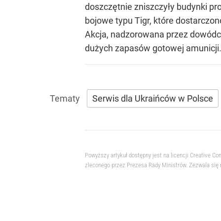
doszczętnie zniszczyły budynki p
bojowe typu Tigr, które dostarczo
Akcja, nadzorowana przez dowódcę
dużych zapasów gotowej amunicji
Serwis dla Ukraińców w Polsce
Powyższy artykuł dostępny jest na licencji Creative
zleconego przez Prezesa Rady Ministrów. Zezwala się 