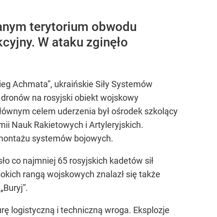
wanym terytorium obwodu
cyjny. W ataku zginęło
nieg Achmata”, ukraińskie Siły Systemów
dronów na rosyjski obiekt wojskowy
łównym celem uderzenia był ośrodek szkolący
i Nauk Rakietowych i Artyleryjskich.
 montażu systemów bojowych.
ło co najmniej 65 rosyjskich kadetów sił
okich rangą wojskowych znalazł się także
Buryj”.
ę logistyczną i techniczną wroga. Eksplozje