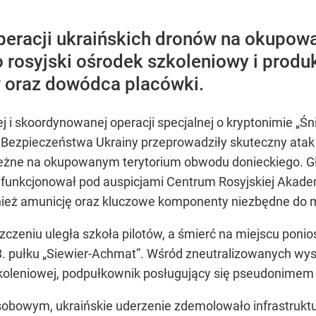
operacji ukraińskich dronów na okupo
 rosyjski ośrodek szkoleniowy i produk
w oraz dowódca placówki.
 i skoordynowanej operacji specjalnej o kryptonimie „Ś
Bezpieczeństwa Ukrainy przeprowadziły skuteczny atak 
ieżne na okupowanym terytorium obwodu donieckiego. G
unkcjonował pod auspicjami Centrum Rosyjskiej Akademi
ież amunicję oraz kluczowe komponenty niezbędne do
czeniu uległa szkoła pilotów, a śmierć na miejscu ponios
8. pułku „Siewier-Achmat”. Wśród zneutralizowanych wys
oleniowej, podpułkownik posługujący się pseudonimem „
sobowym, ukraińskie uderzenie zdemolowało infrastruktur