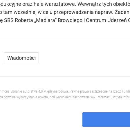
rodukcyjne oraz hale warsztatowe. Wewnątrz tych obiekt
no tam wcześniej w celu przeprowadzenia napraw. Żaden 
 SBS Roberta „Madiara” Browdiego i Centrum Uderzeń Gł
.
Wiadomości
 Commons Uznanie autorstwa 4.0 Międzynarodowa. Pewne prawa zastrzeżone na rzecz Fund
na dowolne wykorzystanie utworu, pod warunkiem zachowania ww. informacji, w tym informa